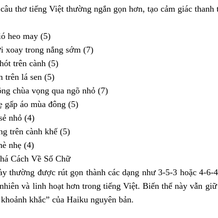
câu thơ tiếng Việt thường ngắn gọn hơn, tạo cảm giác thanh t
ió heo may (5)
i xoay trong nắng sớm (7)
ót trên cành (5)
trên lá sen (5)
ông chùa vọng qua ngõ nhỏ (7)
ẹ gấp áo mùa đông (5)
sẻ nhỏ (4)
g trên cành khế (5)
è nhẹ (4)
Phá Cách Về Số Chữ
ày thường được rút gọn thành các dạng như 3-5-3 hoặc 4-6-4 
 nhiên và linh hoạt hơn trong tiếng Việt. Biến thể này vẫn gi
p khoảnh khắc” của Haiku nguyên bản.