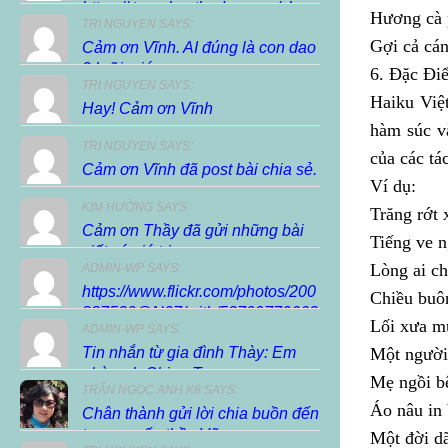
https://.trunghocthuduc.com/chuc-
Hương cà 
TRI NGUYEN SAYS:
xuan-dien-dan/ […]
Gợi cả cá
Cảm ơn Vĩnh. AI đúng là con dao
2 lưỡi, giúp...
6. Đặc Đi
TRI NGUYEN SAYS:
Haiku Việ
Hay! Cảm ơn Vĩnh
hàm súc v
TRI NGUYEN SAYS:
của các tá
Cảm ơn Vĩnh đã post bài chia sẻ.
Ví dụ:
KIM HƯỜNG SAYS:
Trăng rớt 
Cảm ơn Thầy đã gửi những bài
Tiếng ve n
viết có giá trị...
Lòng ai c
ADMIN-WP SAYS:
https://www.flickr.com/photos/200
Chiều buô
887530@N07/with/53799770663
Lối xưa m
ADMIN-WP SAYS:
Tin nhắn từ gia đình Thày: Em
Một người
nhờ anh Chieu Tran...
Mẹ ngồi b
TRẦN NGỌC ANH K8 SAYS:
Áo nâu in
Chân thành gửi lời chia buồn đến
tang quyến thầy Vũ...
Một đời d