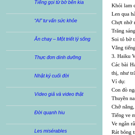
Tiếng gọi từ bờ bên kia
Khói lam c
Len qua hà
“AI” tư vấn sức khỏe
Chợt nhớ 
Trăng sáng
Soi tỏ bờ 
Ăn chay – Một triết lý sống
Vẳng tiếng
3. Haiku 
Thực đơn dinh dưỡng
Các bài Ha
thị, như t
Nhật ký cuối đời
Ví dụ:
Con đò ng
Video giả và video thật
Thuyền na
Chở nắng,
Đời quạnh hiu
Tiếng ve 
Ve ngân r
Les misérables
Rát bỏng t