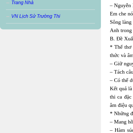
Trang Nhà
– Nguyễn 
Em che nó
VN Lịch Sử Trường Thi
Sông làng 
Anh trong 
B. Đề Xuấ
* Thể thơ 
thức và âm
– Giữ nguy
– Tách câu
– Có thể d
Kết quả là
thi ca đặc
âm điệu qu
* Những đặ
– Mang hồn
– Hàm súc