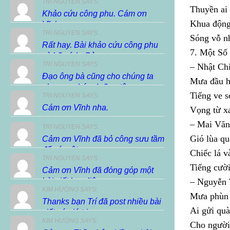
TRI NGUYEN SAYS:
Thuyền ai
Khảo cứu công phu. Cám ơn
Khua động
Vĩnh.
TRI NGUYEN SAYS:
Sóng vỗ n
Rất hay. Bài khảo cứu công phu
7. Một Số
và hữu ích. Cảm...
TRI NGUYEN SAYS:
– Nhật Ch
Đạo ông bà cũng cho chúng ta
Mưa đầu 
phương pháp dưỡng tâm,...
Tiếng ve 
TRI NGUYEN SAYS:
Cám ơn Vĩnh nha.
Vọng từ x
– Mai Văn
TRI NGUYEN SAYS:
Gió lùa qu
Cảm ơn Vĩnh đã bỏ công sưu tầm
để có một...
Chiếc lá v
TRI NGUYEN SAYS:
Tiếng cười
Cảm ơn Vĩnh đã đóng góp một
bài viết hay, liên...
– Nguyễn
KIM HƯỜNG SAYS:
Mưa phùn 
Thanks bạn Trí đã post nhiều bài
Ai gửi quà
viết có giá trị...
KIM HƯỜNG SAYS:
Cho người