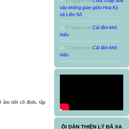
Tri Nguyen
on
Cuộc chạy đua
vào không gian giữa Hoa Kỳ
và Liên Sô
Tri Nguyen
on
Cái tâm khó
hiểu
Tri Nguyen
on
Cái tâm khó
hiểu
 âm tiết cố định, tập
ÔI DÀN THIÊN LÝ ĐÃ XA