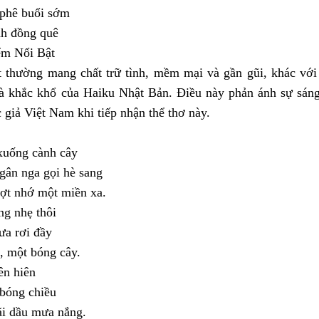
phê buổi sớm
nh đồng quê
ểm Nổi Bật
t thường mang chất trữ tình, mềm mại và gần gũi, khác với
à khắc khổ của Haiku Nhật Bản. Điều này phản ánh sự sáng 
c giả Việt Nam khi tiếp nhận thể thơ này.
xuống cành cây
gân nga gọi hè sang
hợt nhớ một miền xa.
ng nhẹ thôi
ưa rơi đầy
, một bóng cây.
ên hiên
 bóng chiều
ãi dầu mưa nắng.