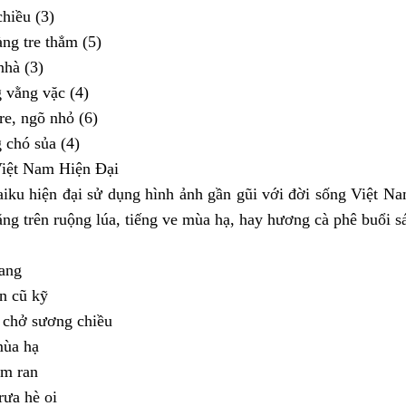
hiều (3)
ng tre thẳm (5)
nhà (3)
 vằng vặc (4)
tre, ngõ nhỏ (6)
 chó sủa (4)
Việt Nam Hiện Đại
iku hiện đại sử dụng hình ảnh gần gũi với đời sống Việt Na
răng trên ruộng lúa, tiếng ve mùa hạ, hay hương cà phê buổi s
ang
n cũ kỹ
 chở sương chiều
mùa hạ
âm ran
rưa hè oi