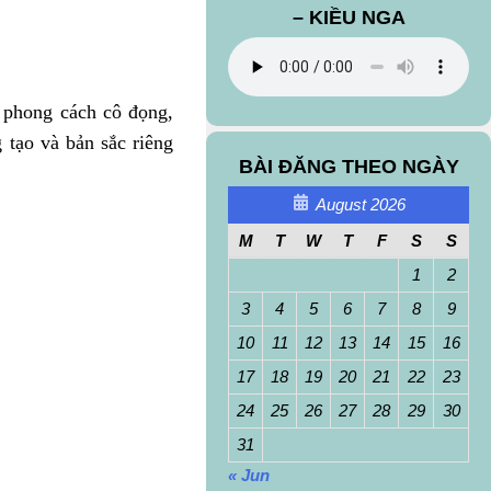
– KIỀU NGA
 phong cách cô đọng,
tạo và bản sắc riêng
BÀI ĐĂNG THEO NGÀY
August 2026
M
T
W
T
F
S
S
1
2
3
4
5
6
7
8
9
10
11
12
13
14
15
16
17
18
19
20
21
22
23
24
25
26
27
28
29
30
31
« Jun