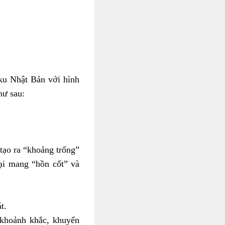
iku Nhật Bản với hình
hư sau:
 tạo ra “khoảng trống”
lại mang “hồn cốt” và
t.
khoảnh khắc, khuyến