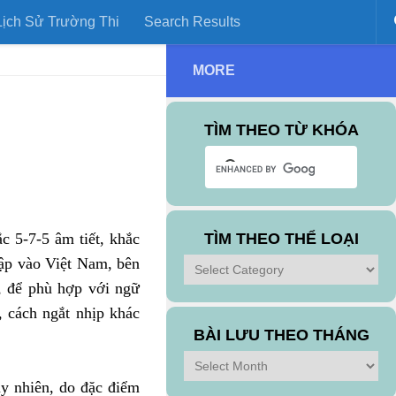
ịch Sử Trường Thi
Search Results
MORE
TÌM THEO TỪ KHÓA
c 5-7-5 âm tiết, khắc
TÌM THEO THỂ LOẠI
hập vào Việt Nam, bên
Tìm
theo
, để phù hợp với ngữ
Thể
y, cách ngắt nhịp khác
Loại
BÀI LƯU THEO THÁNG
Bài
Lưu
uy nhiên, do đặc điểm