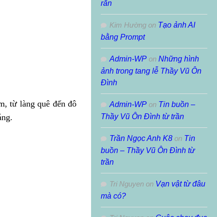
rắn
Kim Hường
on
Tạo ảnh AI
bằng Prompt
Admin-WP
on
Những hình
ảnh trong tang lễ Thầy Vũ Ôn
Đình
m, từ làng quê đến đô
Admin-WP
on
Tin buồn –
áng.
Thầy Vũ Ôn Đình từ trần
Trần Ngọc Anh K8
on
Tin
buồn – Thầy Vũ Ôn Đình từ
trần
Tri Nguyen
on
Vạn vật từ đâu
mà có?