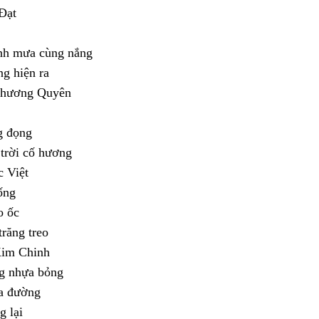
Đạt
nh mưa cùng nắng
g hiện ra
Phương Quyên
g đọng
trời cố hương
c Việt
ống
o ốc
răng treo
Kim Chinh
g nhựa bỏng
a đường
g lại