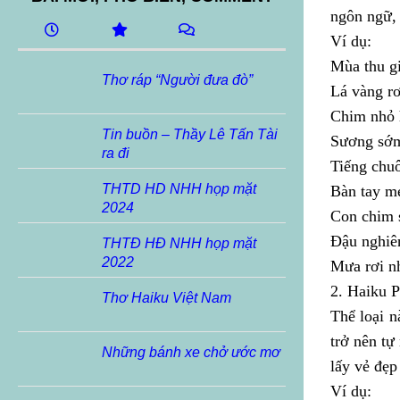
ngôn ngữ, 
Ví dụ:
Mùa thu g
Thơ ráp “Người đưa đò”
Lá vàng rơ
Chim nhỏ h
Tin buồn – Thầy Lê Tấn Tài
Sương sớm 
ra đi
Tiếng chu
THTD HD NHH họp mặt
Bàn tay m
2024
Con chim 
Đậu nghiên
THTĐ HĐ NHH họp mặt
2022
Mưa rơi nh
2. Haiku 
Thơ Haiku Việt Nam
Thể loại n
trở nên tự
Những bánh xe chở ước mơ
lấy vẻ đẹ
Ví dụ: