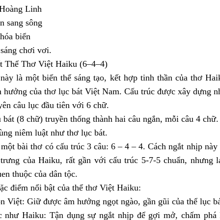
Hoàng Linh
n sang sông
hóa biển
sáng chơi vơi.
t Thể Thơ Việt Haiku (6–4–4)
này là một biến thể sáng tạo, kết hợp tinh thần của thơ Ha
 hưởng của thơ lục bát Việt Nam. Cấu trúc được xây dựng n
ên câu lục đầu tiên với 6 chữ.
 bát (8 chữ) truyền thống thành hai câu ngắn, mỗi câu 4 chữ.
ùng niêm luật như thơ lục bát.
 một bài thơ có cấu trúc 3 câu: 6 – 4 – 4. Cách ngắt nhịp này
 trưng của Haiku, rất gần với cấu trúc 5-7-5 chuẩn, nhưng 
en thuộc của dân tộc.
c điểm nổi bật của thể thơ Việt Haiku:
 Việt: Giữ được âm hưởng ngọt ngào, gần gũi của thể lục bá
 như Haiku: Tận dụng sự ngắt nhịp để gợi mở, chấm phá 