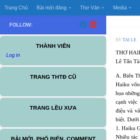
Trang Chủ
Bài mới đăng
Thơ Văn
Media
Skip to content
FOLLOW:
BY
TAI LE
THÀNH VIÊN
THƠ HAI
Log in
Lê Tấn Tà
A. Biến T
TRANG THTĐ CŨ
Haiku vốn 
họa những 
cạnh việc
TRANG LỀU XƯA
điệu và vă
biệt. Dưới
1. Haiku 
Nhiều tác 
BÀI MỚI, PHỔ BIẾN, COMMENT