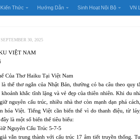
Kiến Thức
Hướng Dẫn
Sinh Hoạt Nội Bộ
VN L
·
SEPTEMBER 30, 2025
KU VIỆT NAM
i
hể Của Thơ Haiku Tại Việt Nam
là thể thơ ngắn của Nhật Bản, thường có ba câu theo quy tắ
khoảnh khắc tĩnh lặng và vẻ đẹp của thiên nhiên. Khi du n
 giữ nguyên cấu trúc, nhiều nhà thơ còn mạnh dạn phá cách
n hóa Việt. Tiếng Việt cần biến thể vì do thanh điệu, từ lá
 đây là một số biến thể tiêu biểu:
Giữ Nguyên Cấu Trúc 5-7-5
giả vẫn trung thành với cấu trúc 17 âm tiết truyền thống. T