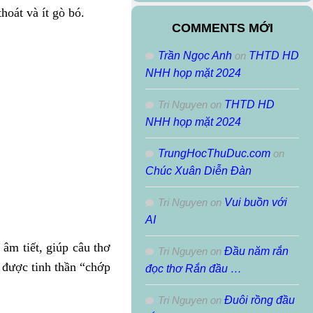
Theo
hoát và ít gò bó.
Tháng
COMMENTS MỚI
Trần Ngọc Anh
on
THTD HD
NHH họp mặt 2024
Tri Nguyen
on
THTD HD
NHH họp mặt 2024
TrungHocThuDuc.com
on
Chúc Xuân Diễn Đàn
Tri Nguyen
on
Vui buồn với
AI
âm tiết, giúp câu thơ
Tri Nguyen
on
Đầu năm rắn
ữ được tinh thần “chớp
đọc thơ Rắn đầu …
Tri Nguyen
on
Đuôi rồng đầu