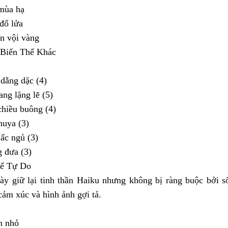
mùa hạ
đổ lửa
n vội vàng
 Biến Thể Khác
dằng dặc (4)
ng lặng lẽ (5)
chiều buông (4)
huya (3)
ấc ngủ (3)
 đưa (3)
hể Tự Do
ày giữ lại tinh thần Haiku nhưng không bị ràng buộc bởi số
cảm xúc và hình ảnh gợi tả.
n nhỏ