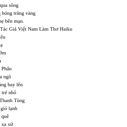
 qua sông
 bóng trăng vàng
hẹ bên mạn.
 Tác Giả Việt Nam Làm Thơ Haiku
iêu
hạ
sớm
a
 Phấn
a ngõ
àng bay lên
 trẻ nhỏ
 Thanh Tùng
gió lạnh
 quê
 xa xứ