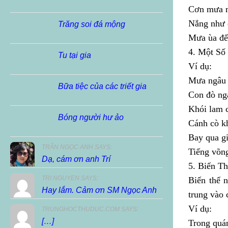
Cơn mưa 
Nắng như 
Trăng soi đá mộng
Mưa ùa đế
4. Một Số
Tu tại gia
Ví dụ:
Mưa ngâu 
Bữa tiệc của các triết gia
Con đò nga
Khói lam 
Bóng người hư ảo
Cánh cò k
Bay qua gi
TRẦN NGỌC ANH SAYS:
Tiếng võng
Dạ, cám ơn anh Trí
5. Biến T
TRI NGUYEN SAYS:
Biến thể n
Hay lắm. Cảm ơn SM Ngọc Anh
trung vào 
Ví dụ:
TRUNGHOCTHUDUC.COM SAYS:
[…]
Trong quá