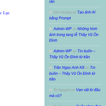
rắn
Kim Hường
on
Tạo ảnh AI
ục Lục
bằng Prompt
Admin-WP
on
Những hình
ảnh trong tang lễ Thầy Vũ Ôn
Đình
Admin-WP
on
Tin buồn –
Thầy Vũ Ôn Đình từ trần
Trần Ngọc Anh K8
on
Tin
buồn – Thầy Vũ Ôn Đình từ
trần
Tri Nguyen
on
Vạn vật từ đâu
mà có?