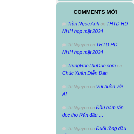
Theo
Tháng
COMMENTS MỚI
Trần Ngọc Anh
on
THTD HD
NHH họp mặt 2024
Tri Nguyen
on
THTD HD
NHH họp mặt 2024
TrungHocThuDuc.com
on
Chúc Xuân Diễn Đàn
Tri Nguyen
on
Vui buồn với
AI
Tri Nguyen
on
Đầu năm rắn
đọc thơ Rắn đầu …
Tri Nguyen
on
Đuôi rồng đầu