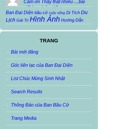
Cảm ơn Thầy thật nhiều ....bài
viết hay & ý nghĩa...
Du
Ban Đại Diện
bầu cử
Di Tích
cuộc sống
Hình Ảnh
Lịch
Hướng Dẫn
Giải Trí
Khoa Học
Họp mặt
Họp mặt truyền thống
Kiến Thức
Lịch
Ký Sự
Kiến trúc
Sử
TRANG
Người Nổi Tiếng
Mẹo Vặt
Nhạc Sáng Tác
pvv
Sinh Hoạt Nội
Nhạc THTĐ
Phiếm
robot
Bài mới đăng
Thơ
Thông báo
Bộ
slideshow
THIỀN
Thơ Chua
Thơ Sáng Tác
Thơ
Thơ Haiku
Thơ ráp
Góc liên lạc của Ban Đại Diện
Tin học
VoChieu
Tin Tức
Thư Ngỏ
Tin Buồn
Tran Ngoc Anh
Videos
VoChieu
vui cười
List Chúc Mừng Sinh Nhật
vvp
Đặc San
Đoản Văn
Ảnh Động
ảnh đẹp
Search Results
Thông Báo của Ban Bầu Cử
Trang Media