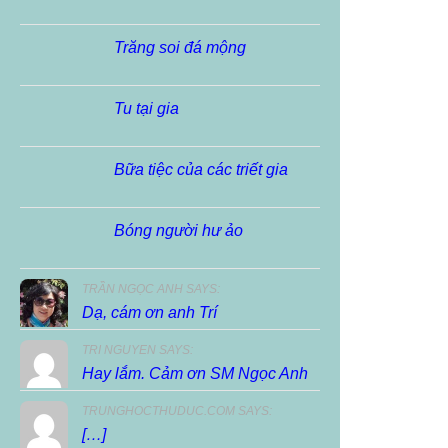
Trăng soi đá mộng
Tu tại gia
Bữa tiệc của các triết gia
Bóng người hư ảo
TRẦN NGỌC ANH SAYS:
Dạ, cám ơn anh Trí
TRI NGUYEN SAYS:
Hay lắm. Cảm ơn SM Ngọc Anh
TRUNGHOCTHUDUC.COM SAYS:
[…]