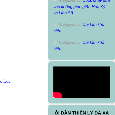
Tri Nguyen
on
Cuộc chạy đua
vào không gian giữa Hoa Kỳ
và Liên Sô
Tri Nguyen
on
Cái tâm khó
hiểu
Tri Nguyen
on
Cái tâm khó
hiểu
ục Lục
ÔI DÀN THIÊN LÝ ĐÃ XA