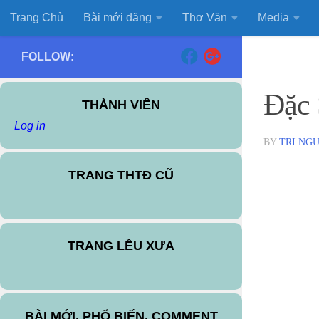
Trang Chủ
Bài mới đăng
Thơ Văn
Media
Skip to content
FOLLOW:
Đặc 
THÀNH VIÊN
Log in
BY
TRI NG
TRANG THTĐ CŨ
TRANG LỀU XƯA
BÀI MỚI, PHỔ BIẾN, COMMENT