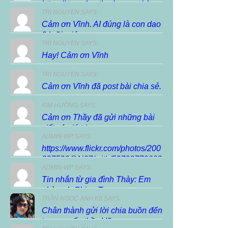
https://.trunghocthuduc.com/chuc-
TRI NGUYEN SAYS:
xuan-dien-dan/ […]
Cảm ơn Vĩnh. AI đúng là con dao
2 lưỡi, giúp...
TRI NGUYEN SAYS:
Hay! Cảm ơn Vĩnh
TRI NGUYEN SAYS:
Cảm ơn Vĩnh đã post bài chia sẻ.
KIM HƯỜNG SAYS:
Cảm ơn Thầy đã gửi những bài
viết có giá trị...
ADMIN-WP SAYS:
https://www.flickr.com/photos/200
887530@N07/with/53799770663
ADMIN-WP SAYS:
Tin nhắn từ gia đình Thày: Em
nhờ anh Chieu Tran...
TRẦN NGỌC ANH K8 SAYS:
Chân thành gửi lời chia buồn đến
tang quyến thầy Vũ...