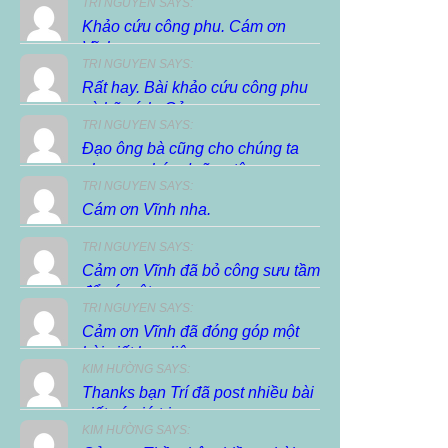
TRI NGUYEN SAYS:
Khảo cứu công phu. Cám ơn
Vĩnh.
TRI NGUYEN SAYS:
Rất hay. Bài khảo cứu công phu
và hữu ích. Cảm...
TRI NGUYEN SAYS:
Đạo ông bà cũng cho chúng ta
phương pháp dưỡng tâm,...
TRI NGUYEN SAYS:
Cám ơn Vĩnh nha.
TRI NGUYEN SAYS:
Cảm ơn Vĩnh đã bỏ công sưu tầm
để có một...
TRI NGUYEN SAYS:
Cảm ơn Vĩnh đã đóng góp một
bài viết hay, liên...
KIM HƯỜNG SAYS:
Thanks bạn Trí đã post nhiều bài
viết có giá trị...
KIM HƯỜNG SAYS: