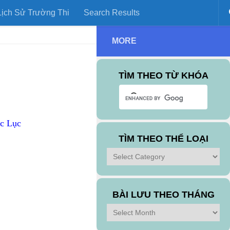
ịch Sử Trường Thi
Search Results
MORE
TÌM THEO TỪ KHÓA
ục Lục
TÌM THEO THỂ LOẠI
Tìm
theo
Thể
Loại
BÀI LƯU THEO THÁNG
Bài
Lưu