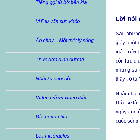
Tiếng gọi từ bờ bên kia
Lời nói
“AI” tư vấn sức khỏe
Sau những
Ăn chay – Một triết lý sống
giây phút
mái trường
Thực đơn dinh dưỡng
còn lưu gi
những sự g
Nhật ký cuối đời
thầy trò từ
Nhằm tạo n
Video giả và video thật
Ðức sẽ là t
ngày còn ở
Đời quạnh hiu
cuộc sống 
Les misérables