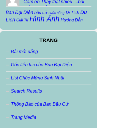
Cảm ơn Thầy thật nhiều ....bài
viết hay & ý nghĩa...
Du
Ban Đại Diện
bầu cử
Di Tích
cuộc sống
Hình Ảnh
Lịch
Hướng Dẫn
Giải Trí
Khoa Học
Họp mặt
Họp mặt truyền thống
Kiến Thức
Lịch
Ký Sự
Kiến trúc
Sử
TRANG
Người Nổi Tiếng
Mẹo Vặt
Nhạc Sáng Tác
pvv
Sinh Hoạt Nội
Nhạc THTĐ
Phiếm
robot
Bài mới đăng
Thơ
Thông báo
Bộ
slideshow
THIỀN
Thơ Chua
Thơ Sáng Tác
Thơ
Thơ Haiku
Thơ ráp
Góc liên lạc của Ban Đại Diện
Tin học
VoChieu
Tin Tức
Thư Ngỏ
Tin Buồn
Tran Ngoc Anh
Videos
VoChieu
vui cười
List Chúc Mừng Sinh Nhật
vvp
Đặc San
Đoản Văn
Ảnh Động
ảnh đẹp
Search Results
Thông Báo của Ban Bầu Cử
Trang Media