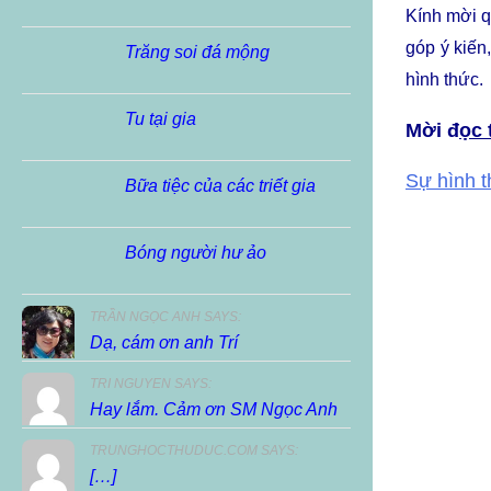
Kính mời q
góp ý kiến
Trăng soi đá mộng
hình thức.
Tu tại gia
Mời đ
ọc 
Sự hình 
Bữa tiệc của các triết gia
Bóng người hư ảo
TRẦN NGỌC ANH SAYS:
Dạ, cám ơn anh Trí
TRI NGUYEN SAYS:
Hay lắm. Cảm ơn SM Ngọc Anh
TRUNGHOCTHUDUC.COM SAYS:
[…]