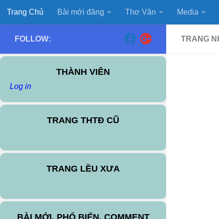
Trang Chủ
Bài mới đăng
Thơ Văn
Media
Skip to content
FOLLOW:
TRANG N
THÀNH VIÊN
Log in
TRANG THTĐ CŨ
TRANG LỀU XƯA
BÀI MỚI, PHỔ BIẾN, COMMENT