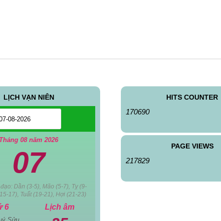
LỊCH VẠN NIÊN
HITS COUNTER
170690
Tháng 08 năm 2026
PAGE VIEWS
07
217829
đạo: Dần (3-5), Mão (5-7), Tỵ (9-
15-17), Tuất (19-21), Hợi (21-23)
ứ 6
Lịch âm
uý Sửu