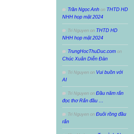
Trần Ngọc Anh
on
THTD HD
NHH họp mặt 2024
Tri Nguyen
on
THTD HD
NHH họp mặt 2024
TrungHocThuDuc.com
on
Chúc Xuân Diễn Đàn
Tri Nguyen
on
Vui buồn với
AI
Tri Nguyen
on
Đầu năm rắn
đọc thơ Rắn đầu …
Tri Nguyen
on
Đuôi rồng đầu
rắn