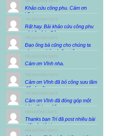
TRI NGUYEN SAYS:
Khảo cứu công phu. Cám ơn
Vĩnh.
TRI NGUYEN SAYS:
Rất hay. Bài khảo cứu công phu
và hữu ích. Cảm...
TRI NGUYEN SAYS:
Đạo ông bà cũng cho chúng ta
phương pháp dưỡng tâm,...
TRI NGUYEN SAYS:
Cám ơn Vĩnh nha.
TRI NGUYEN SAYS:
Cảm ơn Vĩnh đã bỏ công sưu tầm
để có một...
TRI NGUYEN SAYS:
Cảm ơn Vĩnh đã đóng góp một
bài viết hay, liên...
KIM HƯỜNG SAYS:
Thanks bạn Trí đã post nhiều bài
viết có giá trị...
KIM HƯỜNG SAYS: