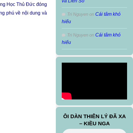
và Liên Sô
rung Học Thủ Ðức đóng
ong phú về nội dung và
Tri Nguyen
on
Cái tâm khó
hiểu
Tri Nguyen
on
Cái tâm khó
hiểu
ÔI DÀN THIÊN LÝ ĐÃ XA
– KIỀU NGA