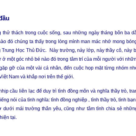
 đầu
 thử thách trong cuộc sống, sau những ngày tháng bôn ba d
 nào đó chúng ta thấy trong lòng mình man mác nhớ mong bó
 Trung Học Thủ Ðức. Này trường, này lớp, này thầy cô, này b
ữ ở một góc nhỏ bé nào đó trong tâm trí của mỗi người với những
ặp gỡ của một vài cá nhân, đến cuộc họp mặt từng nhóm nhỏ
 Việt Nam và khắp nơi trên thế giới.
hịp cầu liên lạc để duy trì tình đồng môn và nghĩa thầy trò, t
iếng nói của tình nghĩa: tình đồng nghiệp , tình thầy trò, tình bạ
 dưới mái trường thân yêu, cũng như tâm tình chia sẻ nhữn
hiện tại.