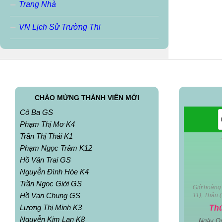
Trang Nhà
VN Lịch Sử Trường Thi
CHÀO MỪNG THÀNH VIÊN MỚI
Cô Ba GS
Phạm Thị Mơ K4
Trần Thị Thái K1
Phạm Ngọc Trâm K12
Hồ Văn Trai GS
Nguyễn Đình Hòe K4
Trần Ngọc Giới GS
Giờ hoàng 
Hồ Vạn Chung GS
11), Thân (
Lương Thị Minh K3
Th
Nguyễn Kim Lan K8
Ngày Q