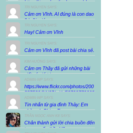
https://.trunghocthuduc.com/chuc-
TRI NGUYEN SAYS:
xuan-dien-dan/ […]
Cảm ơn Vĩnh. AI đúng là con dao
2 lưỡi, giúp...
TRI NGUYEN SAYS:
Hay! Cảm ơn Vĩnh
TRI NGUYEN SAYS:
Cảm ơn Vĩnh đã post bài chia sẻ.
KIM HƯỜNG SAYS:
Cảm ơn Thầy đã gửi những bài
viết có giá trị...
ADMIN-WP SAYS:
https://www.flickr.com/photos/200
887530@N07/with/53799770663
ADMIN-WP SAYS:
Tin nhắn từ gia đình Thày: Em
nhờ anh Chieu Tran...
TRẦN NGỌC ANH K8 SAYS:
Chân thành gửi lời chia buồn đến
tang quyến thầy Vũ...