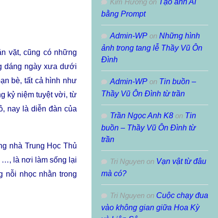
Kim Hường
on
Tạo ảnh AI
bằng Prompt
Admin-WP
on
Những hình
ảnh trong tang lễ Thầy Vũ Ôn
ằn vặt, cũng có những
Đình
ng dáng ngày xưa dưới
ạn bè, tất cả hình như
Admin-WP
on
Tin buồn –
Thầy Vũ Ôn Đình từ trần
 kỷ niệm tuyệt vời, t
ừ
, nay là diễn đàn của
Trần Ngọc Anh K8
on
Tin
buồn – Thầy Vũ Ôn Đình từ
trần
rang nhà Trung Học Thủ
n …, là nơi làm sống lại
Tri Nguyen
on
Vạn vật từ đâu
mà có?
g nỗi nhọc nhằn trong
Tri Nguyen
on
Cuộc chạy đua
vào không gian giữa Hoa Kỳ