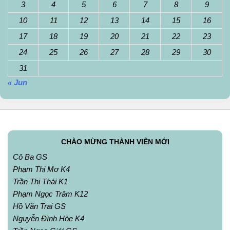
3
4
5
6
7
8
9
10
11
12
13
14
15
16
17
18
19
20
21
22
23
24
25
26
27
28
29
30
31
« Jun
CHÀO MỪNG THÀNH VIÊN MỚI
Cô Ba GS
Phạm Thị Mơ K4
Trần Thị Thái K1
Phạm Ngọc Trâm K12
Hồ Văn Trai GS
Nguyễn Đình Hòe K4