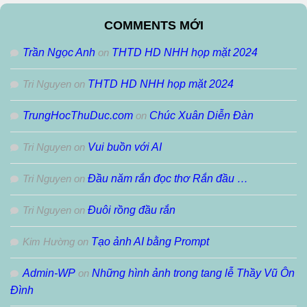
Theo
Tháng
COMMENTS MỚI
Trần Ngọc Anh
on
THTD HD NHH họp mặt 2024
Tri Nguyen
on
THTD HD NHH họp mặt 2024
TrungHocThuDuc.com
on
Chúc Xuân Diễn Đàn
Tri Nguyen
on
Vui buồn với AI
Tri Nguyen
on
Đầu năm rắn đọc thơ Rắn đầu …
Tri Nguyen
on
Đuôi rồng đầu rắn
Kim Hường
on
Tạo ảnh AI bằng Prompt
Admin-WP
on
Những hình ảnh trong tang lễ Thầy Vũ Ôn
Đình