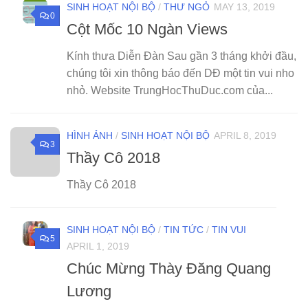
SINH HOẠT NỘI BỘ
/
THƯ NGỎ
MAY 13, 2019
0
Cột Mốc 10 Ngàn Views
Kính thưa Diễn Đàn Sau gần 3 tháng khởi đầu,
chúng tôi xin thông báo đến DĐ một tin vui nho
nhỏ. Website TrungHocThuDuc.com của...
HÌNH ẢNH
/
SINH HOẠT NỘI BỘ
APRIL 8, 2019
3
Thầy Cô 2018
Thầy Cô 2018
SINH HOẠT NỘI BỘ
/
TIN TỨC
/
TIN VUI
5
APRIL 1, 2019
Chúc Mừng Thày Đăng Quang
Lương