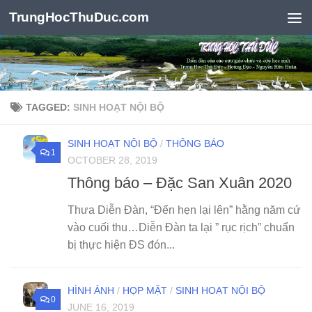
TrungHocThuDuc.com
Skip to content
TAGGED:
SINH HOẠT NỘI BỘ
SINH HOẠT NỘI BỘ
/
THÔNG BÁO
1
OCTOBER 28, 2019
Thông báo – Đặc San Xuân 2020
Thưa Diễn Đàn, “Đến hẹn lại lên” hằng năm cứ
vào cuối thu…Diễn Đàn ta lại ” rục rịch” chuẩn
bị thực hiện ĐS đón...
HÌNH ẢNH
/
HỌP MẶT
/
SINH HOẠT NỘI BỘ
0
JUNE 16, 2019