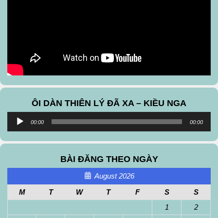
ÔI DÀN THIÊN LÝ ĐÃ XA – KIỀU NGA
Audio
00:00
00:00
Player
BÀI ĐĂNG THEO NGÀY
August 2026
M
T
W
T
F
S
S
1
2