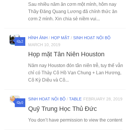
Sau nhiều năm ăn cơm một mình, hôm nay
Thầy Đăng Quang Lương đã chính thức ăn
cơm 2 mình. Xin chia sẻ niềm vui...
HÌNH ẢNH
/
HỌP MẶT
/
SINH HOẠT NỘI BỘ
2
MARCH 10, 2019
Họp mặt Tân Niên Houston
Năm nay Houston đón tân niên trễ, tuy thế vẫn
chỉ có Thày Cô Hồ Vạn Chung + Lan Hương,
Cô Kỳ Diệu và Cô...
SINH HOẠT NỘI BỘ
/
TABLE
FEBRUARY 28, 2019
0
Quỹ Trung Học Thủ Đức
You don’t have permission to view the content