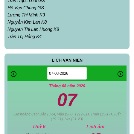
Trần Ngọc Giới GS
Hồ Vạn Chung GS
Lương Thị Minh K3
Nguyễn Kim Lan K8
Nguyen Thi Lan Huong K8
Trần Thị Hằng K4
LỊCH VẠN NIÊN
Tháng 08 năm 2026
07
Giờ hoàng đạo: Dần (3-5), Mão (5-7), Tỵ (9-11), Thân (15-17), Tuất
(19-21), Hợi (21-23)
Thứ 6
Lịch âm