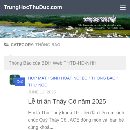
TrungHocThuDuc.com
Skip to content
CATEGORY:
THÔNG BÁO
Thông Báo của BĐH Web THTĐ-HĐ-NHH
HỌP MẶT
/
SINH HOẠT NỘI BỘ
/
THÔNG BÁO
/
0
THƯ NGỎ
JUNE 12, 2025
Lễ tri ân Thầy Cô năm 2025
Em là Thu Thuỷ khoá 10 – lời đầu tiên em kính
chúc Quý Thầy Cô , ACE đồng môn và bạn bè
cùng khoá...