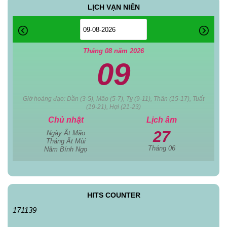
LỊCH VẠN NIÊN
Tháng 08 năm 2026
09
Giờ hoàng đạo: Dần (3-5), Mão (5-7), Tỵ (9-11), Thân (15-17), Tuất
(19-21), Hợi (21-23)
Chủ nhật
Lịch âm
27
Ngày Ất Mão
Tháng Ất Mùi
Tháng 06
Năm Bính Ngọ
HITS COUNTER
171139