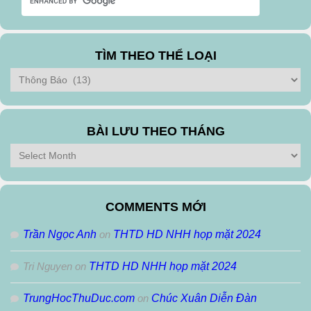
TÌM THEO THỂ LOẠI
Tìm
theo
Thể
Loại
BÀI LƯU THEO THÁNG
Bài
Lưu
Theo
Tháng
COMMENTS MỚI
Trần Ngọc Anh
on
THTD HD NHH họp mặt 2024
Tri Nguyen
on
THTD HD NHH họp mặt 2024
TrungHocThuDuc.com
on
Chúc Xuân Diễn Đàn