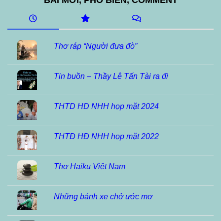
BÀI MỚI, PHỔ BIẾN, COMMENT
Thơ ráp “Người đưa đò”
Tin buồn – Thầy Lê Tấn Tài ra đi
THTD HD NHH họp mặt 2024
THTĐ HĐ NHH họp mặt 2022
Thơ Haiku Việt Nam
Những bánh xe chở ước mơ