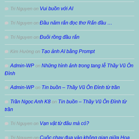
Tri Nguyen
on
Vui buồn với AI
Tri Nguyen
on
Đầu năm rắn đọc thơ Rắn đầu …
Tri Nguyen
on
Đuôi rồng đầu rắn
Kim Hường
on
Tạo ảnh AI bằng Prompt
Admin-WP
on
Những hình ảnh trong tang lễ Thầy Vũ Ôn
Đình
Admin-WP
on
Tin buồn – Thầy Vũ Ôn Đình từ trần
Trần Ngọc Anh K8
on
Tin buồn – Thầy Vũ Ôn Đình từ
trần
Tri Nguyen
on
Vạn vật từ đâu mà có?
Tri Nguyen
on
Cuộc chạy đua vào không gian giữa Hoa