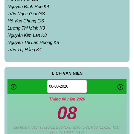
Nguyễn Đình Hòe K4
Trần Ngọc Giới GS
Hồ Vạn Chung GS
Lương Thị Minh K3
Nguyễn Kim Lan K8
Nguyen Thi Lan Huong K8
Trần Thị Hằng K4
LỊCH VẠN NIÊN
Tháng 08 năm 2026
08
Giờ hoàng đạo: Tý (23-1), Sửu (1-3), Mão (5-7), Ngọ (11-13), Thân
(15-17), Dậu (17-19)