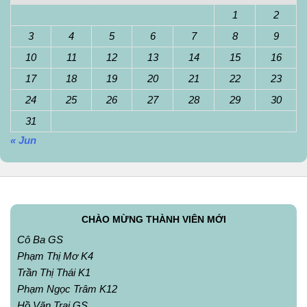
1
2
3
4
5
6
7
8
9
10
11
12
13
14
15
16
17
18
19
20
21
22
23
24
25
26
27
28
29
30
31
« Jun
CHÀO MỪNG THÀNH VIÊN MỚI
Cô Ba GS
Phạm Thị Mơ K4
Trần Thị Thái K1
Phạm Ngọc Trâm K12
Hồ Văn Trai GS