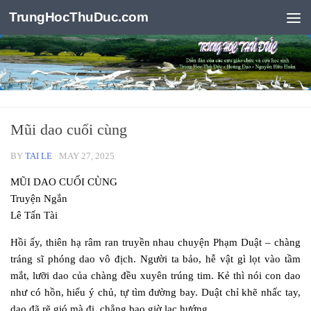
TrungHocThuDuc.com
Skip to content
Mũi dao cuối cùng
BY
TAI LE
·
MAY 27, 2025
MŨI DAO CUỐI CÙNG
Truyện Ngắn
Lê Tấn Tài
Hồi ấy, thiên hạ râm ran truyền nhau chuyện Phạm Duật – chàng
tráng sĩ phóng dao vô địch. Người ta bảo, hễ vật gì lọt vào tầm
mắt, lưỡi dao của chàng đều xuyên trúng tim. Kẻ thì nói con dao
như có hồn, hiểu ý chủ, tự tìm đường bay. Duật chỉ khẽ nhấc tay,
dao đã rẽ gió mà đi, chẳng bao giờ lạc hướng.