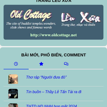
TRANG LỀU XƯA
BÀI MỚI, PHỔ BIẾN, COMMENT
Thơ ráp “Người đưa đò”
Tin buồn – Thầy Lê Tấn Tài ra đi
THTD HD NHH họp mặt 2024