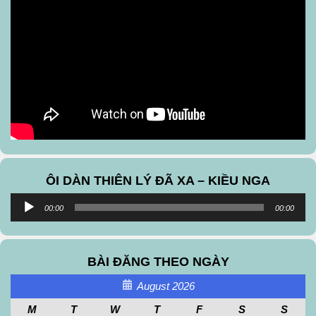
ÔI DÀN THIÊN LÝ ĐÃ XA – KIỀU NGA
Audio
00:00
00:00
Player
BÀI ĐĂNG THEO NGÀY
August 2026
M
T
W
T
F
S
S