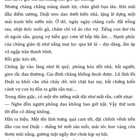
Nhưng chàng chẳng màng danh lợi, chán ghét bạo tàn. Khi mái
đầu điểm sương, Duật treo dao dưới hiên nhà, lặng lẽ dựng một
mái tranh bên sườn núi. Ở đó, ngày ngày chàng cuốc đất trồng
rau, nhặt thóc nuôi gà, chăm chỉ vá áo cho vợ. Tiếng con thơ ríu
rít ngoài sân, giọng vợ hiền gọi cơm từ bếp lửa ấm… Hạnh phúc
của chàng giản dị như nắng mai lọc qua kẽ lá – dịu dàng, ấm áp
và ngập tràn thanh bình.
Rồi giặc kéo tới.
Chúng ập vào làng như lũ quỷ, phóng hỏa đốt nhà, bắt người,
gieo rắc đau thương. Gia đình chàng không thoát được. Lũ lính lôi
Duật ra khỏi căn nhà cháy dở, trói chặt hai tay, bắt chứng kiến
cảnh vợ con bị dồn ra giữa sân trại…
Trong đám giặc, có một tên tướng mắt dài như mắt rắn, cười nhạt:
— Nghe đồn ngươi phóng dao không bao giờ trật. Vậy thử xem
lời đồn có đúng không.
Hắn ra hiệu. Một tên lính bưng quả cam tới, đặt chênh vênh trên
đầu con trai Duật – thằng bé mới sáu tuổi, mái tóc hoe vàng còn
thơm mùi nắng, gương mặt ngây thơ chưa kịp sợ hãi.