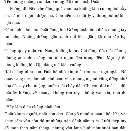
Tên tướng quăng con dao xuống đất trước mặt Duật:
— Phóng đi! Nếu chẻ đúng quả cam mà không làm con ngươi trầy
da, cả nhà ngươi được tha. Còn nếu sai một ly… thì ngươi tự biết
hậu quả.
Đám lính cười ầm. Duật đứng im. Gương mặt bình thản, nhưng tay
run nhẹ. Những đường gân xanh nổi lên, giật giật như sắp bật
máu.
Chàng quay nhìn vợ. Nàng không khóc. Chỉ đứng đó, mắt đẫm lệ
nhưng ánh nhìn sáng rực như ngọn đèn trong đêm. Một sự tin
tưởng không lời. Dịu dàng mà kiên cường.
Rồi chàng nhìn con. Đứa bé nhỏ xíu, mắt tròn xoe ngơ ngác. Nó
quay sang mẹ, tìm một chỗ bám víu, nhưng mẹ nó cũng đứng như
hóa đá, tay che miệng, nước mắt chảy dài. Chỉ còn đôi mắt — đôi
mắt ấy hướng về chàng, không run rẩy, không van xin, như thì
thầm:
“Hãy làm điều chàng phải làm.”
Duật khom người, nhặt con dao. Cán gỗ nhuốm màu khói lửa, vết
cháy sém vẫn còn đó từ những trận đánh năm xưa. Lưỡi thép tuy
đã mòn theo năm tháng, nhưng vẫn lạnh buốt như buổi ban đầu