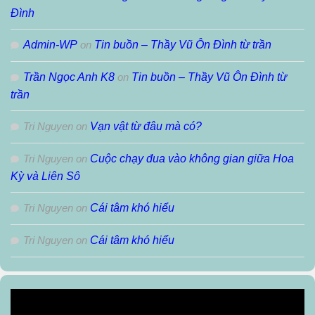
Đình
Admin-WP
on
Tin buồn – Thầy Vũ Ôn Đình từ trần
Trần Ngọc Anh K8
on
Tin buồn – Thầy Vũ Ôn Đình từ
trần
Tri Nguyen
on
Vạn vật từ đâu mà có?
Tri Nguyen
on
Cuộc chạy đua vào không gian giữa Hoa
Kỳ và Liên Sô
Tri Nguyen
on
Cái tâm khó hiểu
Tri Nguyen
on
Cái tâm khó hiểu