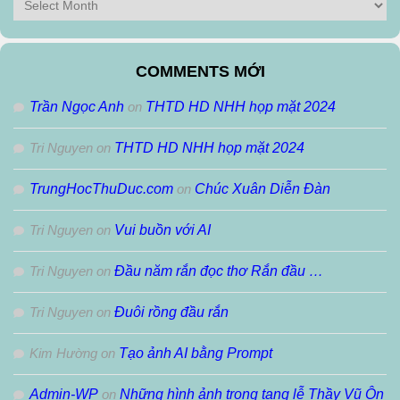
Lưu
Theo
Tháng
COMMENTS MỚI
Trần Ngọc Anh
on
THTD HD NHH họp mặt 2024
Tri Nguyen
on
THTD HD NHH họp mặt 2024
TrungHocThuDuc.com
on
Chúc Xuân Diễn Đàn
Tri Nguyen
on
Vui buồn với AI
Tri Nguyen
on
Đầu năm rắn đọc thơ Rắn đầu …
Tri Nguyen
on
Đuôi rồng đầu rắn
Kim Hường
on
Tạo ảnh AI bằng Prompt
Admin-WP
on
Những hình ảnh trong tang lễ Thầy Vũ Ôn