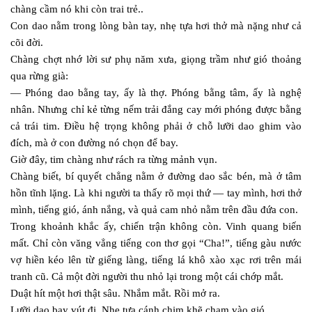
chàng cầm nó khi còn trai trẻ..
Con dao nằm trong lòng bàn tay, nhẹ tựa hơi thở mà nặng như cả
cõi đời.
Chàng chợt nhớ lời sư phụ năm xưa, giọng trầm như gió thoảng
qua rừng già:
— Phóng dao bằng tay, ấy là thợ. Phóng bằng tâm, ấy là nghệ
nhân. Nhưng chỉ kẻ từng nếm trải đắng cay mới phóng được bằng
cả trái tim. Điều hệ trọng không phải ở chỗ lưỡi dao ghim vào
đích, mà ở con đường nó chọn để bay.
Giờ đây, tim chàng như rách ra từng mảnh vụn.
Chàng biết, bí quyết chẳng nằm ở đường dao sắc bén, mà ở tâm
hồn tĩnh lặng. Là khi người ta thấy rõ mọi thứ — tay mình, hơi thở
mình, tiếng gió, ánh nắng, và quả cam nhỏ nằm trên đầu đứa con.
Trong khoảnh khắc ấy, chiến trận không còn. Vinh quang biến
mất. Chỉ còn văng vẳng tiếng con thơ gọi “Cha!”, tiếng gàu nước
vợ hiền kéo lên từ giếng làng, tiếng lá khô xào xạc rơi trên mái
tranh cũ. Cả một đời người thu nhỏ lại trong một cái chớp mắt.
Duật hít một hơi thật sâu. Nhắm mắt. Rồi mở ra.
Lưỡi dao bay vút đi. Nhẹ tựa cánh chim khẽ chạm vào gió.