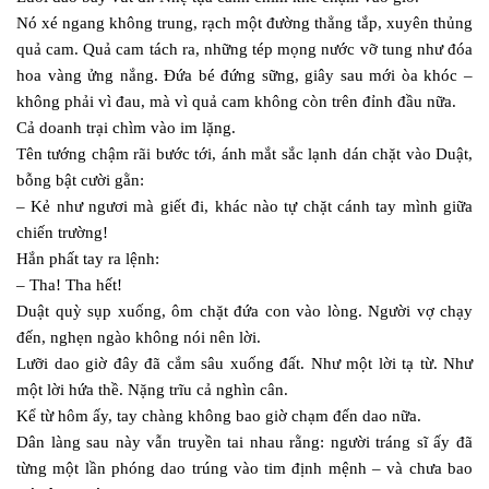
Nó xé ngang không trung, rạch một đường thẳng tắp, xuyên thủng
quả cam. Quả cam tách ra, những tép mọng nước vỡ tung như đóa
hoa vàng ửng nắng. Đứa bé đứng sững, giây sau mới òa khóc –
không phải vì đau, mà vì quả cam không còn trên đỉnh đầu nữa.
Cả doanh trại chìm vào im lặng.
Tên tướng chậm rãi bước tới, ánh mắt sắc lạnh dán chặt vào Duật,
bỗng bật cười gằn:
– Kẻ như ngươi mà giết đi, khác nào tự chặt cánh tay mình giữa
chiến trường!
Hắn phất tay ra lệnh:
– Tha! Tha hết!
Duật quỳ sụp xuống, ôm chặt đứa con vào lòng. Người vợ chạy
đến, nghẹn ngào không nói nên lời.
Lưỡi dao giờ đây đã cắm sâu xuống đất. Như một lời tạ từ. Như
một lời hứa thề. Nặng trĩu cả nghìn cân.
Kể từ hôm ấy, tay chàng không bao giờ chạm đến dao nữa.
Dân làng sau này vẫn truyền tai nhau rằng: người tráng sĩ ấy đã
từng một lần phóng dao trúng vào tim định mệnh – và chưa bao