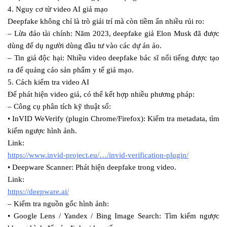
4. Nguy cơ từ video AI giả mạo
Deepfake không chỉ là trò giải trí mà còn tiềm ẩn nhiều rủi ro:
– Lừa đảo tài chính: Năm 2023, deepfake giả Elon Musk đã được
dùng để dụ người dùng đầu tư vào các dự án ảo.
– Tin giả độc hại: Nhiều video deepfake bác sĩ nổi tiếng được tạo
ra để quảng cáo sản phẩm y tế giả mạo.
5. Cách kiểm tra video AI
Để phát hiện video giả, có thể kết hợp nhiều phương pháp:
– Công cụ phân tích kỹ thuật số:
• InVID WeVerify (plugin Chrome/Firefox): Kiểm tra metadata, tìm
kiếm ngược hình ảnh.
Link:
https://www.invid-project.eu/…/invid-verification-plugin/
• Deepware Scanner: Phát hiện deepfake trong video.
Link:
https://deepware.ai/
– Kiểm tra nguồn gốc hình ảnh:
• Google Lens / Yandex / Bing Image Search: Tìm kiếm ngược