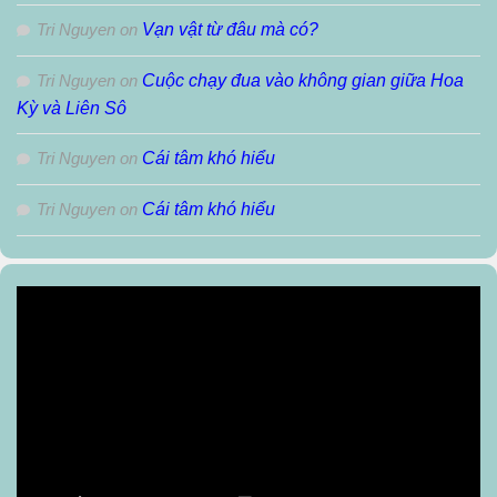
Tri Nguyen
on
Vạn vật từ đâu mà có?
Tri Nguyen
on
Cuộc chạy đua vào không gian giữa Hoa
Kỳ và Liên Sô
Tri Nguyen
on
Cái tâm khó hiểu
Tri Nguyen
on
Cái tâm khó hiểu