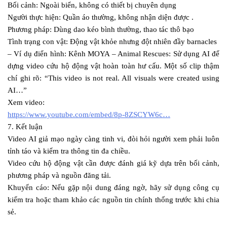
Bối cảnh: Ngoài biển, không có thiết bị chuyên dụng
Người thực hiện: Quần áo thường, không nhận diện được .
Phương pháp: Dùng dao kéo bình thường, thao tác thô bạo
Tình trạng con vật: Động vật khỏe nhưng đột nhiên đầy barnacles
– Ví dụ điển hình: Kênh MOYA – Animal Rescues: Sử dụng AI để
dựng video cứu hộ động vật hoàn toàn hư cấu. Một số clip thậm
chí ghi rõ: “This video is not real. All visuals were created using
AI…”
Xem video:
https://www.youtube.com/embed/8p-8ZSCYW6c…
7. Kết luận
Video AI giả mạo ngày càng tinh vi, đòi hỏi người xem phải luôn
tỉnh táo và kiểm tra thông tin đa chiều.
Video cứu hộ động vật cần được đánh giá kỹ dựa trên bối cảnh,
phương pháp và nguồn đăng tải.
Khuyến cáo: Nếu gặp nội dung đáng ngờ, hãy sử dụng công cụ
kiểm tra hoặc tham khảo các nguồn tin chính thống trước khi chia
sẻ.