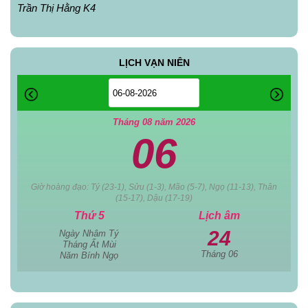
Trần Thị Hằng K4
LỊCH VẠN NIÊN
Tháng 08 năm 2026
06
Giờ hoàng đạo: Tý (23-1), Sửu (1-3), Mão (5-7), Ngọ (11-13), Thân
(15-17), Dậu (17-19)
Thứ 5
Lịch âm
24
Ngày Nhâm Tý
Tháng Ất Mùi
Tháng 06
Năm Bính Ngọ