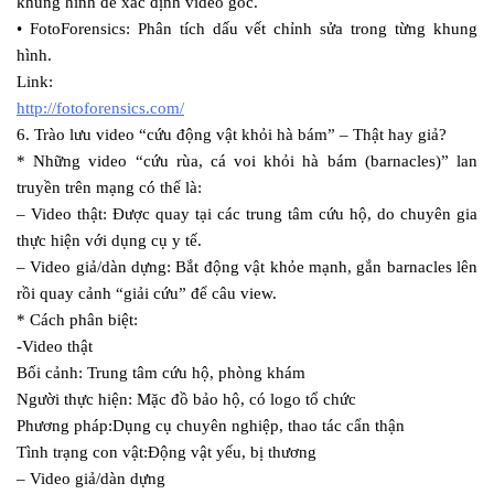
khung hình để xác định video gốc.
• FotoForensics: Phân tích dấu vết chỉnh sửa trong từng khung
hình.
Link:
http://fotoforensics.com/
6. Trào lưu video “cứu động vật khỏi hà bám” – Thật hay giả?
* Những video “cứu rùa, cá voi khỏi hà bám (barnacles)” lan
truyền trên mạng có thể là:
– Video thật: Được quay tại các trung tâm cứu hộ, do chuyên gia
thực hiện với dụng cụ y tế.
– Video giả/dàn dựng: Bắt động vật khỏe mạnh, gắn barnacles lên
rồi quay cảnh “giải cứu” để câu view.
* Cách phân biệt:
-Video thật
Bối cảnh: Trung tâm cứu hộ, phòng khám
Người thực hiện: Mặc đồ bảo hộ, có logo tổ chức
Phương pháp:Dụng cụ chuyên nghiệp, thao tác cẩn thận
Tình trạng con vật:Động vật yếu, bị thương
– Video giả/dàn dựng