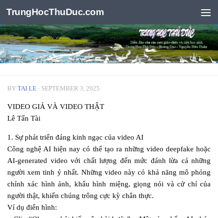
TrungHocThuDuc.com
Skip to content
BY
TAI LE
·
SEPTEMBER 3, 2025
VIDEO GIẢ VÀ VIDEO THẬT
Lê Tấn Tài
1. Sự phát triển đáng kinh ngạc của video AI
Công nghệ AI hiện nay có thể tạo ra những video deepfake hoặc
AI-generated video với chất lượng đến mức đánh lừa cả những
người xem tinh ý nhất. Những video này có khả năng mô phỏng
chính xác hình ảnh, khẩu hình miệng, giọng nói và cử chỉ của
người thật, khiến chúng trông cực kỳ chân thực.
Ví dụ điển hình: