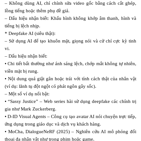
– Không dùng AI, chỉ chỉnh sửa video gốc bằng cách cắt ghép,
lồng tiếng hoặc thêm phụ đề giả.
– Dấu hiệu nhận biết: Khẩu hình không khớp âm thanh, hình và
tiếng bị lệch nhịp.
* Deepfake AI (siêu thật):
– Sử dụng AI để tạo khuôn mặt, giọng nói và cử chỉ cực kỳ tinh
vi.
– Dấu hiệu nhận biết:
• Chi tiết bất thường như ánh sáng lệch, chớp mắt không tự nhiên,
viền mặt bị rung.
• Nội dung quá giật gân hoặc trái với tính cách thật của nhân vật
(ví dụ: lãnh tụ đột ngột có phát ngôn gây sốc).
– Một số ví dụ nổi bật:
• “Sassy Justice” – Web series hài sử dụng deepfake các chính trị
gia như Mark Zuckerberg.
• D-ID Visual Agents – Công cụ tạo avatar AI nói chuyện trực tiếp,
ứng dụng trong giáo dục và dịch vụ khách hàng.
• MoCha, DialogueNeRF (2025) – Nghiên cứu AI mô phỏng đối
thoại đa nhân vật như trong phim hoặc game.