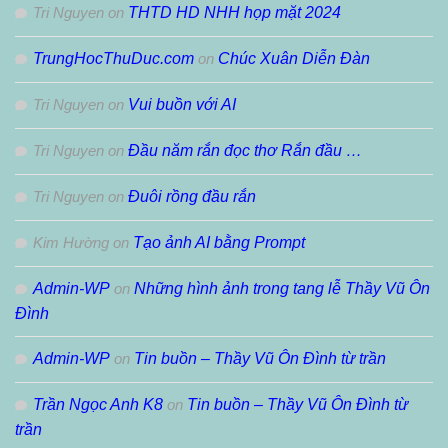
Tri Nguyen
on
THTD HD NHH họp mặt 2024
TrungHocThuDuc.com
on
Chúc Xuân Diễn Đàn
Tri Nguyen
on
Vui buồn với AI
Tri Nguyen
on
Đầu năm rắn đọc thơ Rắn đầu …
Tri Nguyen
on
Đuôi rồng đầu rắn
Kim Hường
on
Tạo ảnh AI bằng Prompt
Admin-WP
on
Những hình ảnh trong tang lễ Thầy Vũ Ôn
Đình
Admin-WP
on
Tin buồn – Thầy Vũ Ôn Đình từ trần
Trần Ngọc Anh K8
on
Tin buồn – Thầy Vũ Ôn Đình từ
trần