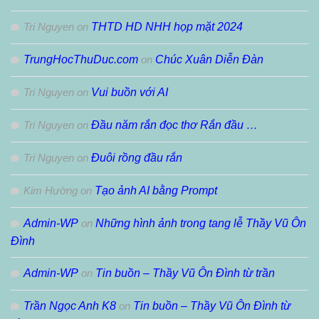
Tri Nguyen
on
THTD HD NHH họp mặt 2024
TrungHocThuDuc.com
on
Chúc Xuân Diễn Đàn
Tri Nguyen
on
Vui buồn với AI
Tri Nguyen
on
Đầu năm rắn đọc thơ Rắn đầu …
Tri Nguyen
on
Đuôi rồng đầu rắn
Kim Hường
on
Tạo ảnh AI bằng Prompt
Admin-WP
on
Những hình ảnh trong tang lễ Thầy Vũ Ôn
Đình
Admin-WP
on
Tin buồn – Thầy Vũ Ôn Đình từ trần
Trần Ngọc Anh K8
on
Tin buồn – Thầy Vũ Ôn Đình từ