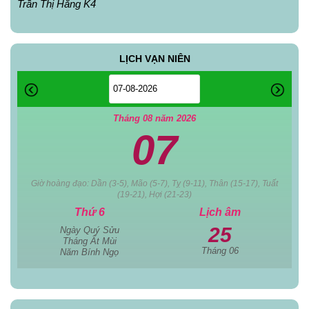
Trần Thị Hằng K4
LỊCH VẠN NIÊN
Tháng 08 năm 2026
07
Giờ hoàng đạo: Dần (3-5), Mão (5-7), Tỵ (9-11), Thân (15-17), Tuất
(19-21), Hợi (21-23)
Thứ 6
Lịch âm
25
Ngày Quý Sửu
Tháng Ất Mùi
Tháng 06
Năm Bính Ngọ