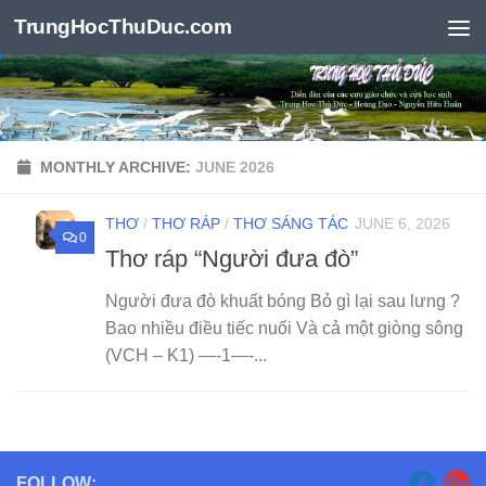
TrungHocThuDuc.com
Skip to content
MONTHLY ARCHIVE:
JUNE 2026
THƠ
/
THƠ RÁP
/
THƠ SÁNG TÁC
JUNE 6, 2026
0
Thơ ráp “Người đưa đò”
Người đưa đò khuất bóng Bỏ gì lại sau lưng ?
Bao nhiều điều tiếc nuối Và cả một giòng sông
(VCH – K1) —-1—-...
FOLLOW: