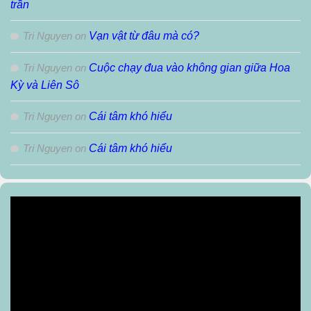
trần
Tri Nguyen
on
Vạn vật từ đâu mà có?
Tri Nguyen
on
Cuộc chạy đua vào không gian giữa Hoa
Kỳ và Liên Sô
Tri Nguyen
on
Cái tâm khó hiểu
Tri Nguyen
on
Cái tâm khó hiểu