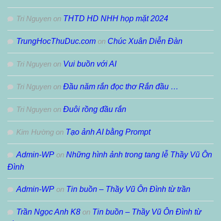
Tri Nguyen
on
THTD HD NHH họp mặt 2024
TrungHocThuDuc.com
on
Chúc Xuân Diễn Đàn
Tri Nguyen
on
Vui buồn với AI
Tri Nguyen
on
Đầu năm rắn đọc thơ Rắn đầu …
Tri Nguyen
on
Đuôi rồng đầu rắn
Kim Hường
on
Tạo ảnh AI bằng Prompt
Admin-WP
on
Những hình ảnh trong tang lễ Thầy Vũ Ôn
Đình
Admin-WP
on
Tin buồn – Thầy Vũ Ôn Đình từ trần
Trần Ngọc Anh K8
on
Tin buồn – Thầy Vũ Ôn Đình từ