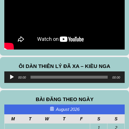
ÔI DÀN THIÊN LÝ ĐÃ XA – KIỀU NGA
Audio
00:00
00:00
Player
BÀI ĐĂNG THEO NGÀY
August 2026
M
T
W
T
F
S
S
1
2