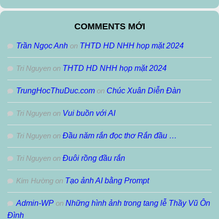
Theo
Tháng
COMMENTS MỚI
Trần Ngọc Anh
on
THTD HD NHH họp mặt 2024
Tri Nguyen
on
THTD HD NHH họp mặt 2024
TrungHocThuDuc.com
on
Chúc Xuân Diễn Đàn
Tri Nguyen
on
Vui buồn với AI
Tri Nguyen
on
Đầu năm rắn đọc thơ Rắn đầu …
Tri Nguyen
on
Đuôi rồng đầu rắn
Kim Hường
on
Tạo ảnh AI bằng Prompt
Admin-WP
on
Những hình ảnh trong tang lễ Thầy Vũ Ôn
Đình