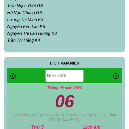
Trần Ngọc Giới GS
Hồ Vạn Chung GS
Lương Thị Minh K3
Nguyễn Kim Lan K8
Nguyen Thi Lan Huong K8
Trần Thị Hằng K4
LỊCH VẠN NIÊN
Tháng 08 năm 2026
06
Giờ hoàng đạo: Tý (23-1), Sửu (1-3), Mão (5-7), Ngọ (11-13), Thân
(15-17), Dậu (17-19)
Thứ 5
Lịch âm