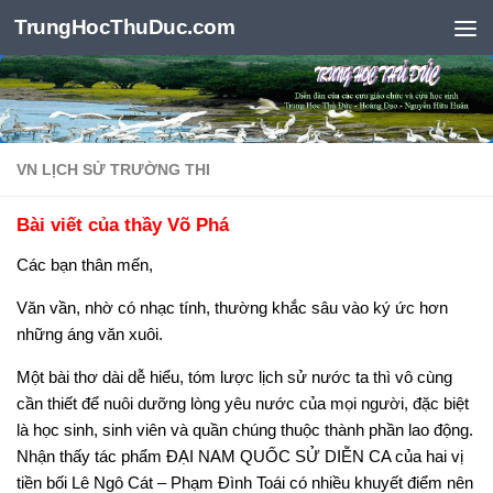
TrungHocThuDuc.com
Skip to content
VN LỊCH SỬ TRƯỜNG THI
Bài viết của thầy Võ Phá
Các bạn thân mến,
Văn vần, nhờ có nhạc tính, thường khắc sâu vào ký ức hơn
những áng văn xuôi.
Một bài thơ dài dễ hiểu, tóm lược lịch sử nước ta thì vô cùng
cần thiết để nuôi dưỡng lòng yêu nước của mọi người, đặc biệt
là học sinh, sinh viên và quần chúng thuộc thành phần lao động.
Nhận thấy tác phẩm ĐẠI NAM QUỐC SỬ DIỄN CA của hai vị
tiền bối Lê Ngô Cát – Phạm Đình Toái có nhiều khuyết điểm nên