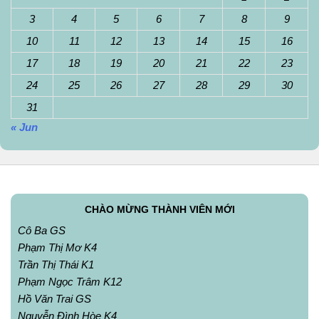
3
4
5
6
7
8
9
10
11
12
13
14
15
16
17
18
19
20
21
22
23
24
25
26
27
28
29
30
31
« Jun
CHÀO MỪNG THÀNH VIÊN MỚI
Cô Ba GS
Phạm Thị Mơ K4
Trần Thị Thái K1
Phạm Ngọc Trâm K12
Hồ Văn Trai GS
Nguyễn Đình Hòe K4