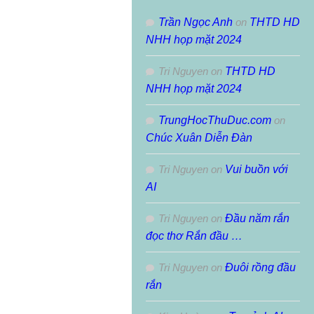
Trần Ngọc Anh
on
THTD HD
NHH họp mặt 2024
Tri Nguyen
on
THTD HD
NHH họp mặt 2024
TrungHocThuDuc.com
on
Chúc Xuân Diễn Đàn
Tri Nguyen
on
Vui buồn với
AI
Tri Nguyen
on
Đầu năm rắn
đọc thơ Rắn đầu …
Tri Nguyen
on
Đuôi rồng đầu
rắn