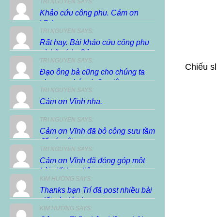
TRI NGUYEN SAYS:
Khảo cứu công phu. Cám ơn
Vĩnh.
TRI NGUYEN SAYS:
Rất hay. Bài khảo cứu công phu
và hữu ích. Cảm...
TRI NGUYEN SAYS:
Chiếu s
Đạo ông bà cũng cho chúng ta
phương pháp dưỡng tâm,...
TRI NGUYEN SAYS:
Cám ơn Vĩnh nha.
TRI NGUYEN SAYS:
Cảm ơn Vĩnh đã bỏ công sưu tầm
để có một...
TRI NGUYEN SAYS:
Cảm ơn Vĩnh đã đóng góp một
bài viết hay, liên...
KIM HƯỜNG SAYS:
Thanks bạn Trí đã post nhiều bài
viết có giá trị...
KIM HƯỜNG SAYS: