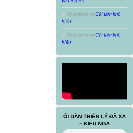
và Liên Sô
Tri Nguyen
on
Cái tâm khó
hiểu
Tri Nguyen
on
Cái tâm khó
hiểu
ÔI DÀN THIÊN LÝ ĐÃ XA
– KIỀU NGA