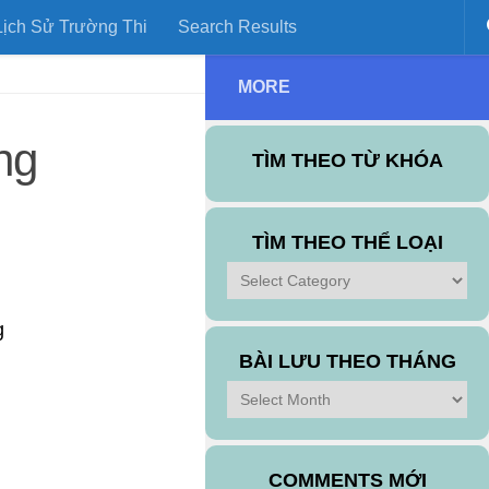
ịch Sử Trường Thi
Search Results
MORE
ng
TÌM THEO TỪ KHÓA
TÌM THEO THỂ LOẠI
Tìm
theo
Thể
g
Loại
BÀI LƯU THEO THÁNG
Bài
Lưu
Theo
Tháng
COMMENTS MỚI