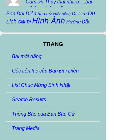
Cảm ơn Thầy thật nhiều ....bài
viết hay & ý nghĩa...
Du
Ban Đại Diện
bầu cử
Di Tích
cuộc sống
Hình Ảnh
Lịch
Hướng Dẫn
Giải Trí
Khoa Học
Họp mặt
Họp mặt truyền thống
Kiến Thức
Lịch
Ký Sự
Kiến trúc
Sử
TRANG
Người Nổi Tiếng
Mẹo Vặt
Nhạc Sáng Tác
pvv
Sinh Hoạt Nội
Nhạc THTĐ
Phiếm
robot
Bài mới đăng
Thơ
Thông báo
Bộ
slideshow
THIỀN
Thơ Chua
Thơ Sáng Tác
Thơ
Thơ Haiku
Thơ ráp
Góc liên lạc của Ban Đại Diện
Tin học
VoChieu
Tin Tức
Thư Ngỏ
Tin Buồn
Tran Ngoc Anh
Videos
VoChieu
vui cười
List Chúc Mừng Sinh Nhật
vvp
Đặc San
Đoản Văn
Ảnh Động
ảnh đẹp
Search Results
Thông Báo của Ban Bầu Cử
Trang Media