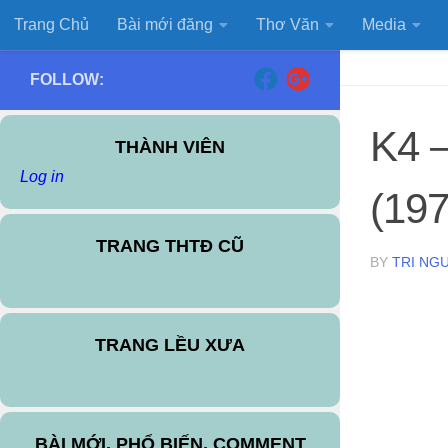
Trang Chủ
Bài mới đăng
Thơ Văn
Media
Skip to content
FOLLOW:
K4 –
THÀNH VIÊN
Log in
(19
TRANG THTĐ CŨ
BY
TRI NG
TRANG LỀU XƯA
BÀI MỚI, PHỔ BIẾN, COMMENT