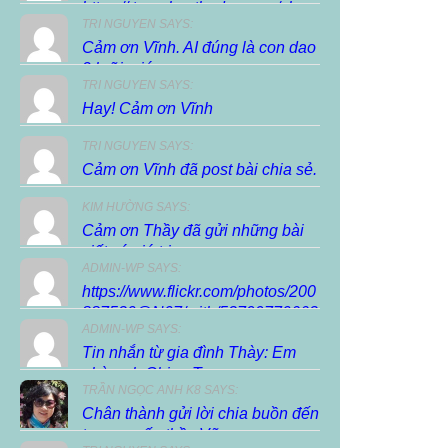
https://.trunghocthuduc.com/chuc-
TRI NGUYEN SAYS:
xuan-dien-dan/ […]
Cảm ơn Vĩnh. AI đúng là con dao
2 lưỡi, giúp...
TRI NGUYEN SAYS:
Hay! Cảm ơn Vĩnh
TRI NGUYEN SAYS:
Cảm ơn Vĩnh đã post bài chia sẻ.
KIM HƯỜNG SAYS:
Cảm ơn Thầy đã gửi những bài
viết có giá trị...
ADMIN-WP SAYS:
https://www.flickr.com/photos/200
887530@N07/with/53799770663
ADMIN-WP SAYS:
Tin nhắn từ gia đình Thày: Em
nhờ anh Chieu Tran...
TRẦN NGỌC ANH K8 SAYS:
Chân thành gửi lời chia buồn đến
tang quyến thầy Vũ...