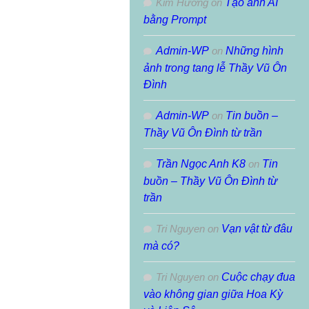
Kim Hường
on
Tạo ảnh AI
bằng Prompt
Admin-WP
on
Những hình
ảnh trong tang lễ Thầy Vũ Ôn
Đình
Admin-WP
on
Tin buồn –
Thầy Vũ Ôn Đình từ trần
Trần Ngọc Anh K8
on
Tin
buồn – Thầy Vũ Ôn Đình từ
trần
Tri Nguyen
on
Vạn vật từ đâu
mà có?
Tri Nguyen
on
Cuộc chạy đua
vào không gian giữa Hoa Kỳ