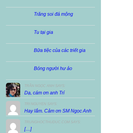
Trăng soi đá mộng
Tu tại gia
Bữa tiệc của các triết gia
Bóng người hư ảo
TRẦN NGỌC ANH SAYS:
Dạ, cám ơn anh Trí
TRI NGUYEN SAYS:
Hay lắm. Cảm ơn SM Ngọc Anh
TRUNGHOCTHUDUC.COM SAYS:
[…]