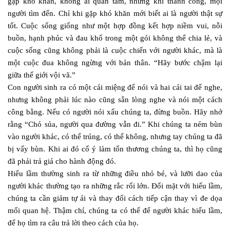
gặp khó khăn, không ai quan tâm, nhưng khi thành công, mọi
người tìm đến. Chỉ khi gặp khó khăn mới biết ai là người thật sự
tốt. Cuộc sống giống như một hợp đồng kết hợp niềm vui, nỗi
buồn, hạnh phúc và đau khổ trong một gói không thể chia lẻ, và
cuộc sống cũng không phải là cuộc chiến với người khác, mà là
một cuộc đua không ngừng với bản thân. “Hãy bước chậm lại
giữa thế giới vội vã.”
Con người sinh ra có một cái miệng để nói và hai cái tai để nghe,
nhưng không phải lúc nào cũng sẵn lòng nghe và nói một cách
công bằng. Nếu có người nói xấu chúng ta, đừng buồn. Hãy nhớ
rằng “Chó sủa, người qua đường vẫn đi.” Khi chúng ta ném bùn
vào người khác, có thể trúng, có thể không, nhưng tay chúng ta đã
bị vấy bùn. Khi ai đó cố ý làm tổn thương chúng ta, thì họ cũng
đã phải trả giá cho hành động đó.
Hiểu lầm thường sinh ra từ những điều nhỏ bé, và lưỡi dao của
người khác thường tạo ra những rắc rối lớn. Đối mặt với hiểu lầm,
chúng ta cần giảm tự ái và thay đổi cách tiếp cận thay vì đe dọa
mối quan hệ. Thậm chí, chúng ta có thể để người khác hiểu lầm,
để họ tìm ra câu trả lời theo cách của họ.