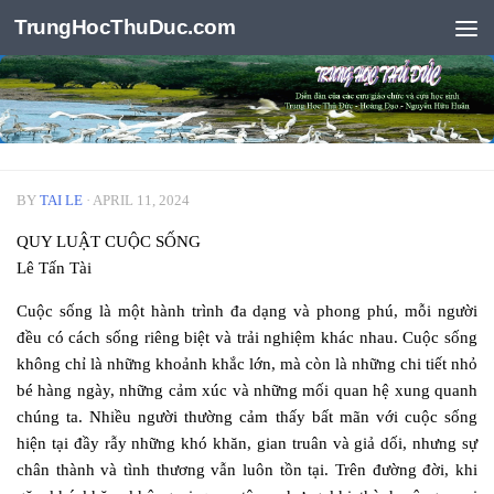
TrungHocThuDuc.com
Skip to content
BY
TAI LE
·
APRIL 11, 2024
QUY LUẬT CUỘC SỐNG
Lê Tấn Tài
Cuộc sống là một hành trình đa dạng và phong phú, mỗi người
đều có cách sống riêng biệt và trải nghiệm khác nhau. Cuộc sống
không chỉ là những khoảnh khắc lớn, mà còn là những chi tiết nhỏ
bé hàng ngày, những cảm xúc và những mối quan hệ xung quanh
chúng ta. Nhiều người thường cảm thấy bất mãn với cuộc sống
hiện tại đầy rẫy những khó khăn, gian truân và giả dối, nhưng sự
chân thành và tình thương vẫn luôn tồn tại. Trên đường đời, khi