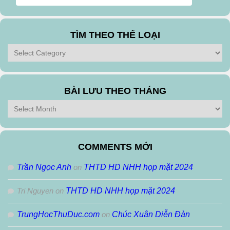
TÌM THEO THỂ LOẠI
Tìm
theo
Thể
Loại
BÀI LƯU THEO THÁNG
Bài
Lưu
Theo
Tháng
COMMENTS MỚI
Trần Ngọc Anh
on
THTD HD NHH họp mặt 2024
Tri Nguyen
on
THTD HD NHH họp mặt 2024
TrungHocThuDuc.com
on
Chúc Xuân Diễn Đàn