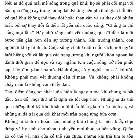
Nếu ai đó quá mải mê sống trong quá khứ, họ sẽ phải đối mặt với
hậu quả đắng cay trong tương lai. Không nên phí thời gian hối tiếc
về quá khứ không thể thay đổi hoặc than vãn về sự thay đổi phiền
toái, bởi sự thay đổi là điều tất yếu của cuộc sống. “Chúng ta chỉ
sống một lần.” Hãy nhớ rằng mỗi vết thương qua đi đều là một
bước tiến gần hơn đến sự trưởng thành. Khi trưởng thành, con
người ít khi giải thích. Cuộc sống ví như một cuốn sách, nơi người
lười biếng vội vã lật qua các trang, trong khi người khôn ngoan lại
dành thời gian để đọc và suy ngẫm. Khi cuộc sống trở nên phức
tạp, hãy đơn giản hóa nó. Hành động có ý nghĩa hơn cả lời nói.
Không phải mọi vết thương đều rỉ máu. Và không phải không
chảy máu là không cảm thấy đau.
Thời điểm đáng sợ nhất luôn luôn là ngay trước khi chúng ta bắt
đầu. Sau đó, mọi thứ nhất định sẽ tốt đẹp hơn. Những ai đã trải
qua những thời kỳ khó khăn mới thấu hiểu giá trị của bình an, và
những ai đã trải qua đói khát mới trân trọng từng bữa cơm.
Không ai sinh ra hoàn hảo, nhưng khi chúng ta hiểu biết, chịu
đựng và hy sinh cho nhau, tình yêu mới thực sự bền vững. Quần
áo có thể vá, nhà cửa có thể sửa chữa, nhưng khi trái tim bị tổn