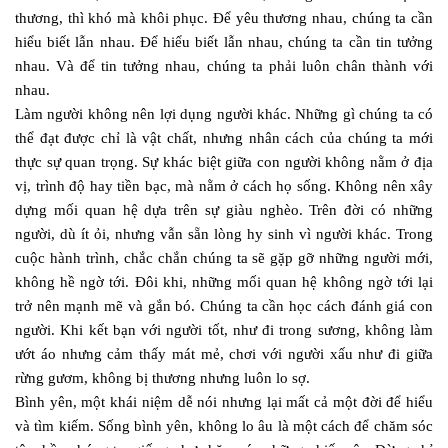
thương, thì khó mà khôi phục. Để yêu thương nhau, chúng ta cần
hiểu biết lẫn nhau. Để hiểu biết lẫn nhau, chúng ta cần tin tưởng
nhau. Và để tin tưởng nhau, chúng ta phải luôn chân thành với
nhau.
Làm người không nên lợi dụng người khác. Những gì chúng ta có
thể đạt được chỉ là vật chất, nhưng nhân cách của chúng ta mới
thực sự quan trọng. Sự khác biệt giữa con người không nằm ở địa
vị, trình độ hay tiền bạc, mà nằm ở cách họ sống. Không nên xây
dựng mối quan hệ dựa trên sự giàu nghèo. Trên đời có những
người, dù ít ỏi, nhưng vẫn sẵn lòng hy sinh vì người khác. Trong
cuộc hành trình, chắc chắn chúng ta sẽ gặp gỡ những người mới,
không hề ngờ tới. Đôi khi, những mối quan hệ không ngờ tới lại
trở nên mạnh mẽ và gắn bó. Chúng ta cần học cách đánh giá con
người. Khi kết bạn với người tốt, như đi trong sương, không làm
ướt áo nhưng cảm thấy mát mẻ, chơi với người xấu như đi giữa
rừng gươm, không bị thương nhưng luôn lo sợ.
Bình yên, một khái niệm dễ nói nhưng lại mất cả một đời để hiểu
và tìm kiếm. Sống bình yên, không lo âu là một cách để chăm sóc