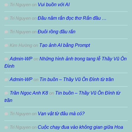
Tri Nguyen
on
Vui buồn với AI
Tri Nguyen
on
Đầu năm rắn đọc thơ Rắn đầu …
Tri Nguyen
on
Đuôi rồng đầu rắn
Kim Hường
on
Tạo ảnh AI bằng Prompt
Admin-WP
on
Những hình ảnh trong tang lễ Thầy Vũ Ôn
Đình
Admin-WP
on
Tin buồn – Thầy Vũ Ôn Đình từ trần
Trần Ngọc Anh K8
on
Tin buồn – Thầy Vũ Ôn Đình từ
trần
Tri Nguyen
on
Vạn vật từ đâu mà có?
Tri Nguyen
on
Cuộc chạy đua vào không gian giữa Hoa