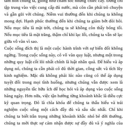
tâm hồn chúng ta, giống như chăm sóc những chiếc cây. Đừng chỉ
tập trung vào việc cung cấp đủ nước, mà còn cần phải trò chuyện
và gần gũi với chúng. Niềm vui thường đến khi chúng ta không
mong đợi. Hạnh phúc thường đến khi chúng ta giảm bớt đòi hỏi.
Nếu mục tiêu là mặt trời, chúng ta sẽ không còn thấy bóng tối.
Nếu mục tiêu là mặt trăng, thậm chí khi lạc lối, chúng ta vẫn sẽ lạc
giữa vô vàn vì sao.
Cuộc sống đích thị là một cuộc hành trình với sự biến đổi không
ngừng. Trong cuộc sống này, có vô vàn quy luật, nhưng một trong
những quy luật cốt lõi nhất chính là luật nhân quả. Để hiểu và áp
dụng nó, chúng ta cần phải có đủ thời gian, công sức và tích lũy
kinh nghiệm. Mặc dù không phải lúc nào cũng có thể áp dụng
tuyệt đối trong mọi tình huống, nhưng chúng vẫn được xem là
những nguyên tắc hữu ích để học hỏi và áp dụng vào cuộc sống
hàng ngày. Hơn nữa, việc tận hưởng từng khoảnh khắc là điều cực
kỳ quan trọng. Đó là chìa khóa để chúng ta thấu hiểu và trải
nghiệm cuộc sống một cách đầy đủ và sâu sắc nhất. Chỉ khi
chúng ta biết trân trọng những khoảnh khắc nhỏ bé đời thường,
chúng ta mới thực sự cảm nhận được sự đầy đủ và ý nghĩa của