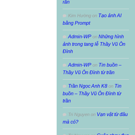
rắn
Kim Hường
on
Tạo ảnh AI
bằng Prompt
Admin-WP
on
Những hình
ảnh trong tang lễ Thầy Vũ Ôn
Đình
Admin-WP
on
Tin buồn –
Thầy Vũ Ôn Đình từ trần
Trần Ngọc Anh K8
on
Tin
buồn – Thầy Vũ Ôn Đình từ
trần
Tri Nguyen
on
Vạn vật từ đâu
mà có?