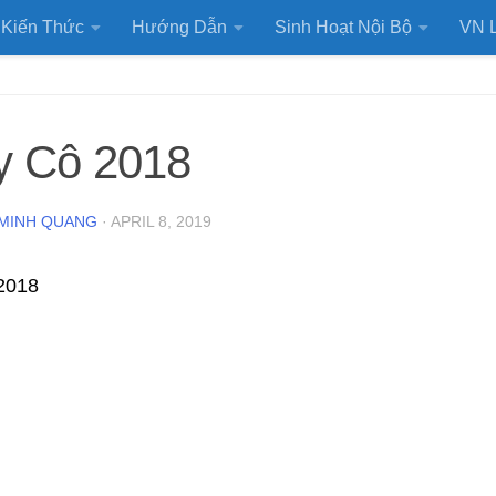
Kiến Thức
Hướng Dẫn
Sinh Hoạt Nội Bộ
VN L
y Cô 2018
MINH QUANG
·
APRIL 8, 2019
2018