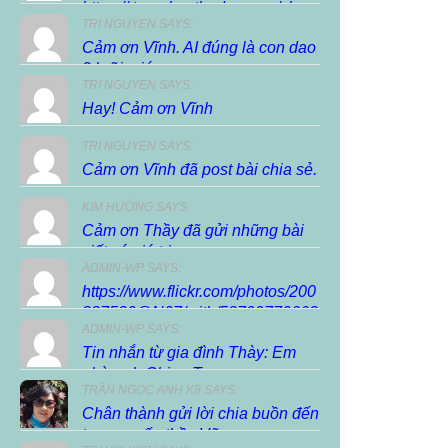
https://.trunghocthuduc.com/chuc-
TRI NGUYEN SAYS:
xuan-dien-dan/ […]
Cảm ơn Vĩnh. AI đúng là con dao
2 lưỡi, giúp...
TRI NGUYEN SAYS:
Hay! Cảm ơn Vĩnh
TRI NGUYEN SAYS:
Cảm ơn Vĩnh đã post bài chia sẻ.
KIM HƯỜNG SAYS:
Cảm ơn Thầy đã gửi những bài
viết có giá trị...
ADMIN-WP SAYS:
https://www.flickr.com/photos/200
887530@N07/with/53799770663
ADMIN-WP SAYS:
Tin nhắn từ gia đình Thày: Em
nhờ anh Chieu Tran...
TRẦN NGỌC ANH K8 SAYS:
Chân thành gửi lời chia buồn đến
tang quyến thầy Vũ...