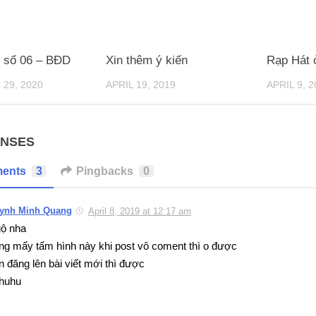
 số 06 – BĐD
Xin thêm ý kiến
Rạp Hát 
29, 2020
APRIL 19, 2019
APRIL 9, 2
ONSES
ents
3
Pingbacks
0
ynh Minh Quang
April 8, 2019 at 12:17 am
ộ nha
ng mấy tấm hình này khi post vô coment thì o được
n đăng lên bài viết mới thì được
huhu