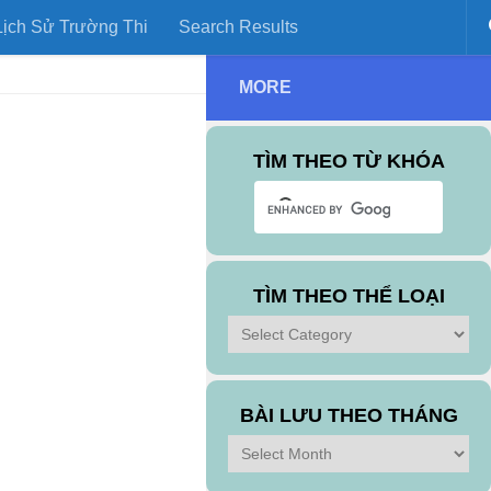
ịch Sử Trường Thi
Search Results
MORE
TÌM THEO TỪ KHÓA
TÌM THEO THỂ LOẠI
Tìm
theo
Thể
Loại
BÀI LƯU THEO THÁNG
Bài
Lưu