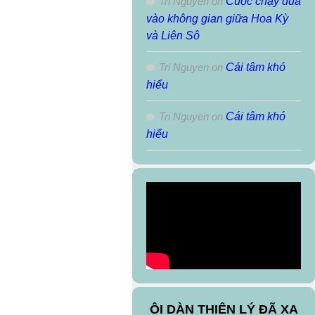
Tri Nguyen
on
Cuộc chạy đua
vào không gian giữa Hoa Kỳ
và Liên Sô
Tri Nguyen
on
Cái tâm khó
hiểu
Tri Nguyen
on
Cái tâm khó
hiểu
ÔI DÀN THIÊN LÝ ĐÃ XA