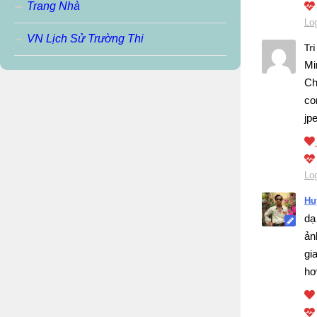
Trang Nhà
Log
VN Lịch Sử Trường Thi
Tr
Mi
Ch
co
jp
Log
Hu
dạ
ản
gi
hơ