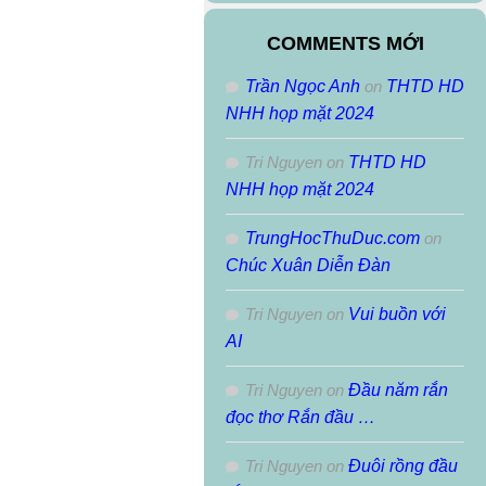
Theo
Tháng
COMMENTS MỚI
Trần Ngọc Anh
on
THTD HD
NHH họp mặt 2024
Tri Nguyen
on
THTD HD
NHH họp mặt 2024
TrungHocThuDuc.com
on
Chúc Xuân Diễn Đàn
Tri Nguyen
on
Vui buồn với
AI
Tri Nguyen
on
Đầu năm rắn
đọc thơ Rắn đầu …
Tri Nguyen
on
Đuôi rồng đầu