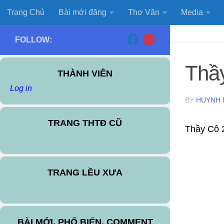
Trang Chủ
Bài mới đăng
Thơ Văn
Media
Skip to content
FOLLOW:
Thầ
THÀNH VIÊN
Log in
BY
HUYNH 
TRANG THTĐ CŨ
Thầy Cô 
TRANG LỀU XƯA
BÀI MỚI, PHỔ BIẾN, COMMENT