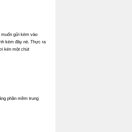
u muốn gửi kèm vào
hình kèm đây nè. Thực ra
ơi kén một chút
 bằng phần mềm trung