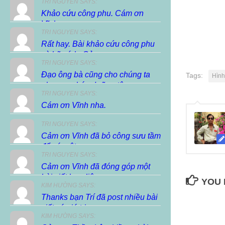
TRI NGUYEN SAYS:
Khảo cứu công phu. Cám ơn
Vĩnh.
TRI NGUYEN SAYS:
Rất hay. Bài khảo cứu công phu
và hữu ích. Cảm...
TRI NGUYEN SAYS:
Đạo ông bà cũng cho chúng ta
Tags:
Hình
phương pháp dưỡng tâm,...
TRI NGUYEN SAYS:
Cám ơn Vĩnh nha.
TRI NGUYEN SAYS:
Cảm ơn Vĩnh đã bỏ công sưu tầm
để có một...
TRI NGUYEN SAYS:
Cảm ơn Vĩnh đã đóng góp một
bài viết hay, liên...
YOU 
KIM HƯỜNG SAYS:
Thanks bạn Trí đã post nhiều bài
viết có giá trị...
KIM HƯỜNG SAYS: