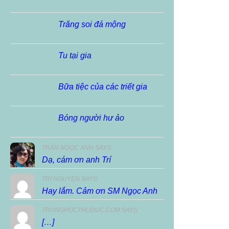
Trăng soi đá mộng
Tu tại gia
Bữa tiệc của các triết gia
Bóng người hư ảo
TRẦN NGỌC ANH SAYS:
Dạ, cám ơn anh Trí
TRI NGUYEN SAYS:
Hay lắm. Cảm ơn SM Ngọc Anh
TRUNGHOCTHUDUC.COM SAYS:
[…]