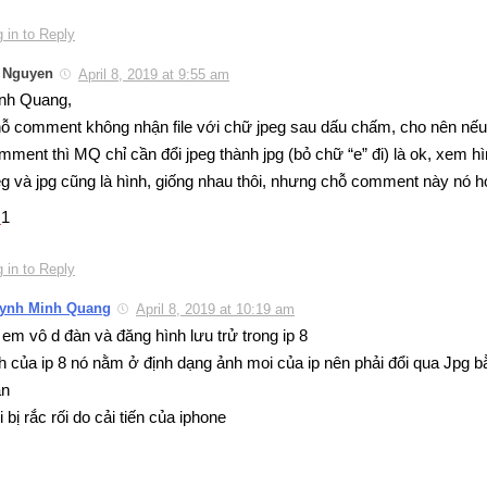
 in to Reply
i Nguyen
April 8, 2019 at 9:55 am
nh Quang,
ỗ comment không nhận file với chữ jpeg sau dấu chấm, cho nên nế
mment thì MQ chỉ cần đổi jpeg thành jpg (bỏ chữ “e” đi) là ok, xem 
eg và jpg cũng là hình, giống nhau thôi, nhưng chỗ comment này nó h
1
 in to Reply
ynh Minh Quang
April 8, 2019 at 10:19 am
 em vô d đàn và đăng hình lưu trử trong ip 8
h của ip 8 nó nằm ở định dạng ảnh moi của ip nên phải đổi qua Jpg
an
i bị rắc rối do cải tiến của iphone