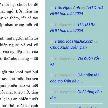
ư mỗi hạt chuỗi bồ đề
Trần Ngọc Anh
on
THTD HD
giác ngộ. Lời niệm im
NHH họp mặt 2024
ây xa thẳm, tất cả tạo
ặp nhau trong một vũ
Tri Nguyen
on
THTD HD
NHH họp mặt 2024
Ánh mắt người nhìn xa
TrungHocThuDuc.com
on
 kiếp người và cái vô
Chúc Xuân Diễn Đàn
, của nghiệp quả, của
ơi thở nhẹ nhàng – tất
Tri Nguyen
on
Vui buồn với
AI
.
 gột rửa khỏi mọi bụi
Tri Nguyen
on
Đầu năm rắn
ẽ tay như một đóa sen
đọc thơ Rắn đầu …
iữa phiền não và niết
 Đôi mắt khép hờ, tâm
Tri Nguyen
on
Đuôi rồng đầu
rắn
 lại sự an nhiên tuyệt
i hơi thở, mỗi khoảnh