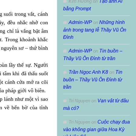
Kim Hường
on
Tạo ảnh AI
bằng Prompt
 suối trong vắt, cánh
hầy, đều nhắc nhở con
Admin-WP
on
Những hình
ảnh trong tang lễ Thầy Vũ Ôn
ông chỉ là vắng bặt âm
Đình
ệt. Trong khoảnh khắc
n nguyên sơ – thứ bình
Admin-WP
on
Tin buồn –
Thầy Vũ Ôn Đình từ trần
bùn lầy thế sự. Người
Trần Ngọc Anh K8
on
Tin
i tâm khi đã thấu suốt
buồn – Thầy Vũ Ôn Đình từ
ột cánh cửa mở ra cõi
trần
a pháp giới vô biên.
ấp lánh như một vì sao
Tri Nguyen
on
Vạn vật từ đâu
m về bến bờ của tỉnh
mà có?
Tri Nguyen
on
Cuộc chạy đua
vào không gian giữa Hoa Kỳ