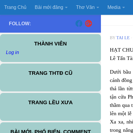
Trang Chủ
Bài mới đăng
Thơ Văn
Media
Skip to content
FOLLOW:
BY
TAI LE
THÀNH VIÊN
HẠT CHU
Log in
Lê Tấn Tà
Dưới bầu 
TRANG THTĐ CŨ
cánh đồng
thả lần từ
tận cửa Ph
TRANG LỀU XƯA
thầm qua 
lên một lễ
Xa xa, nhữ
trong nắng
BÀI MỚI, PHỔ BIẾN, COMMENT