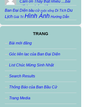
Cảm ơn Thầy thật nhiều ....bài
viết hay & ý nghĩa...
Du
Ban Đại Diện
bầu cử
Di Tích
cuộc sống
Hình Ảnh
Lịch
Hướng Dẫn
Giải Trí
Khoa Học
Họp mặt
Họp mặt truyền thống
Kiến Thức
Lịch
Ký Sự
Kiến trúc
Sử
TRANG
Người Nổi Tiếng
Mẹo Vặt
Nhạc Sáng Tác
pvv
Sinh Hoạt Nội
Nhạc THTĐ
Phiếm
robot
Bài mới đăng
Thơ
Thông báo
Bộ
slideshow
THIỀN
Thơ Chua
Thơ Sáng Tác
Thơ
Thơ Haiku
Thơ ráp
Góc liên lạc của Ban Đại Diện
Tin học
VoChieu
Tin Tức
Thư Ngỏ
Tin Buồn
Tran Ngoc Anh
Videos
VoChieu
vui cười
List Chúc Mừng Sinh Nhật
vvp
Đặc San
Đoản Văn
Ảnh Động
ảnh đẹp
Search Results
Thông Báo của Ban Bầu Cử
Trang Media