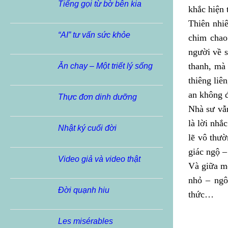
Tiếng gọi từ bờ bên kia
khắc hiện 
Thiên nhiê
“AI” tư vấn sức khỏe
chim chao 
người về s
thanh, mà
Ăn chay – Một triết lý sống
thiêng liê
an không đ
Thực đơn dinh dưỡng
Nhà sư vẫn
là lời nhắ
Nhật ký cuối đời
lẽ vô thườ
giác ngộ –
Video giả và video thật
Và giữa mê
nhỏ – ngô
Đời quạnh hiu
thức…
Les misérables