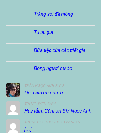
Trăng soi đá mộng
Tu tại gia
Bữa tiệc của các triết gia
Bóng người hư ảo
TRẦN NGỌC ANH SAYS:
Dạ, cám ơn anh Trí
TRI NGUYEN SAYS:
Hay lắm. Cảm ơn SM Ngọc Anh
TRUNGHOCTHUDUC.COM SAYS:
[…]