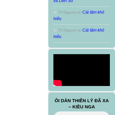
và Liên Sô
Tri Nguyen
on
Cái tâm khó
hiểu
Tri Nguyen
on
Cái tâm khó
hiểu
ÔI DÀN THIÊN LÝ ĐÃ XA
– KIỀU NGA