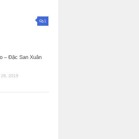
1
o – Đặc San Xuân
28, 2019