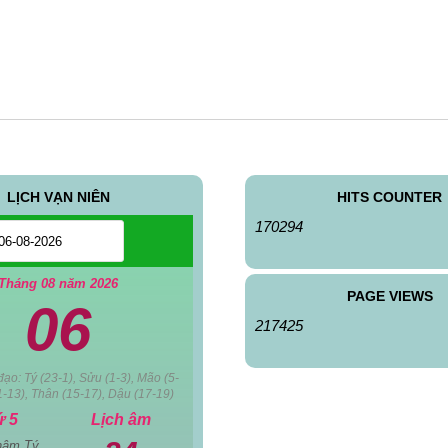
LỊCH VẠN NIÊN
HITS COUNTER
170294
Tháng 08 năm 2026
PAGE VIEWS
06
217425
ạo: Tý (23-1), Sửu (1-3), Mão (5-
1-13), Thân (15-17), Dậu (17-19)
ứ 5
Lịch âm
hâm Tý