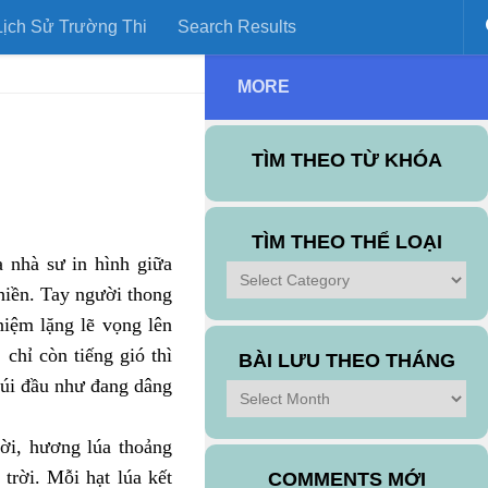
ịch Sử Trường Thi
Search Results
MORE
TÌM THEO TỪ KHÓA
TÌM THEO THỂ LOẠI
 nhà sư in hình giữa
Tìm
iền. Tay người thong
theo
niệm lặng lẽ vọng lên
Thể
Loại
 chỉ còn tiếng gió thì
BÀI LƯU THEO THÁNG
úi đầu như đang dâng
Bài
Lưu
Theo
rời, hương lúa thoảng
Tháng
trời. Mỗi hạt lúa kết
COMMENTS MỚI