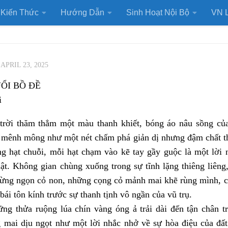
Kiến Thức
Hướng Dẫn
Sinh Hoạt Nội Bộ
VN L
·
APRIL 23, 2025
ỔI BỒ ĐỀ
i
trời thăm thẳm một màu thanh khiết, bóng áo nâu sồng của
 mênh mông như một nét chấm phá giản dị nhưng đậm chất th
ng hạt chuỗi, mỗi hạt chạm vào kẽ tay gầy guộc là một lời 
ật. Không gian chùng xuống trong sự tĩnh lặng thiêng liêng,
từng ngọn cỏ non, những cọng cỏ mảnh mai khẽ rùng mình, c
 bái tôn kính trước sự thanh tịnh vô ngần của vũ trụ.
ng thửa ruộng lúa chín vàng óng ả trải dài đến tận chân t
 mai dịu ngọt như một lời nhắc nhở về sự hòa điệu của đất 