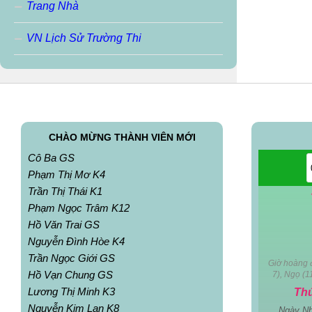
Trang Nhà
VN Lịch Sử Trường Thi
CHÀO MỪNG THÀNH VIÊN MỚI
Cô Ba GS
Phạm Thị Mơ K4
Trần Thị Thái K1
Phạm Ngọc Trâm K12
Hồ Văn Trai GS
Nguyễn Đình Hòe K4
Trần Ngọc Giới GS
Giờ hoàng đ
Hồ Vạn Chung GS
7), Ngọ (1
Lương Thị Minh K3
Th
Nguyễn Kim Lan K8
Ngày N