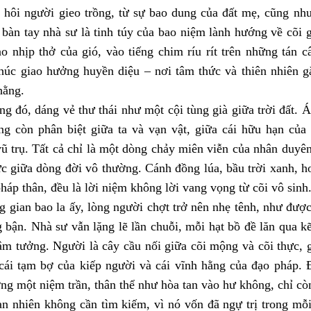
 hôi người gieo trồng, từ sự bao dung của đất mẹ, cũng nh
 bàn tay nhà sư là tinh túy của bao niệm lành hướng về cõi 
o nhịp thở của gió, vào tiếng chim ríu rít trên những tán c
húc giao hưởng huyền diệu – nơi tâm thức và thiên nhiên g
hằng.
g đó, dáng vẻ thư thái như một cội tùng già giữa trời đất. 
ng còn phân biệt giữa ta và vạn vật, giữa cái hữu hạn của
ũ trụ. Tất cả chỉ là một dòng chảy miên viễn của nhân duyên
ức giữa dòng đời vô thường. Cánh đồng lúa, bầu trời xanh, h
pháp thân, đều là lời niệm không lời vang vọng từ cõi vô sinh
 gian bao la ấy, lòng người chợt trở nên nhẹ tênh, như được
 bận. Nhà sư vẫn lặng lẽ lần chuỗi, mỗi hạt bồ đề lăn qua k
âm tưởng. Người là cây cầu nối giữa cõi mộng và cõi thực, g
 cái tạm bợ của kiếp người và cái vĩnh hằng của đạo pháp.
g một niệm trần, thân thể như hòa tan vào hư không, chỉ còn
an nhiên không cần tìm kiếm, vì nó vốn đã ngự trị trong mỗ