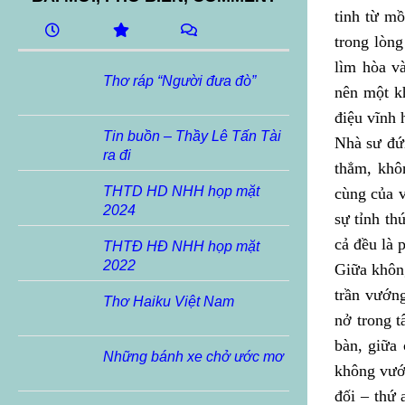
tinh từ mồ
trong lòng
lìm hòa và
Thơ ráp “Người đưa đò”
nên một k
điệu vĩnh 
Tin buồn – Thầy Lê Tấn Tài
Nhà sư đứn
ra đi
thẳm, khô
THTD HD NHH họp mặt
cùng của v
2024
sự tỉnh th
cả đều là 
THTĐ HĐ NHH họp mặt
2022
Giữa không
trần vướng
Thơ Haiku Việt Nam
nở trong t
bàn, giữa
Những bánh xe chở ước mơ
không vướn
đối – thứ 