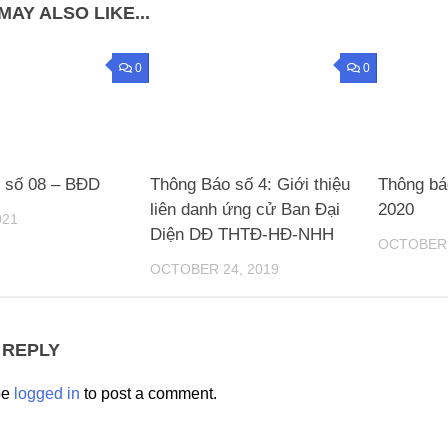
MAY ALSO LIKE...
0
0
 số 08 – BĐD
Thông Báo số 4: Giới thiệu
Thông bá
liên danh ứng cử Ban Đại
2020
021
Diện DĐ THTĐ-HĐ-NHH
OCTOBER 
OCTOBER 24, 2019
 REPLY
be
logged in
to post a comment.