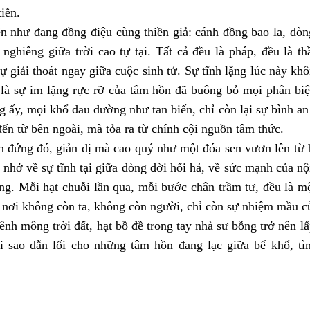
tiền.
n như đang đồng điệu cùng thiền giả: cánh đồng bao la, dòng
nghiêng giữa trời cao tự tại. Tất cả đều là pháp, đều là t
ự giải thoát ngay giữa cuộc sinh tử. Sự tĩnh lặng lúc này kh
 là sự im lặng rực rỡ của tâm hồn đã buông bỏ mọi phân bi
ng ấy, mọi khổ đau dường như tan biến, chỉ còn lại sự bình a
ến từ bên ngoài, mà tỏa ra từ chính cội nguồn tâm thức.
 đứng đó, giản dị mà cao quý như một đóa sen vươn lên từ 
c nhở về sự tĩnh tại giữa dòng đời hối hả, về sức mạnh của nộ
ng. Mỗi hạt chuỗi lần qua, mỗi bước chân trầm tư, đều là m
 nơi không còn ta, không còn người, chỉ còn sự nhiệm mầu củ
nh mông trời đất, hạt bồ đề trong tay nhà sư bỗng trở nên l
i sao dẫn lối cho những tâm hồn đang lạc giữa bể khổ, tì