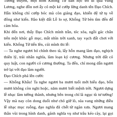
Tương truyền, một hôm Khổng Tử dẫn học trò đi qua vùng
Lương, nghe đồn nơi ấy có một kẻ cướp lừng danh tên Đạo Chích.
Hắn không chỉ cướp bóc mà còn giảng đạo, khiến đệ tử tụ về
đông như kiến. Hào kiệt đất Lỗ lo sợ, Khổng Tử bèn tìm đến để
cảm hóa.
Khi đến nơi, thấy Đạo Chích mình trần, tóc xõa, ngồi gác chân
trên một khúc gỗ mục, mắt nhìn trời xanh, tay vạch đất chơi với
kiến. Khổng Tử tiến lên, cúi mình thi lễ:
— Ta nghe ngươi bỏ chính theo tà, lấy hỗn mang làm đạo, nghịch
thiên lý, trái nhân nghĩa, làm loạn kỷ cương. Nhưng trời đất có
quy luật, con người có cương thường. Ta đến, chỉ mong dẫn ngươi
trở lại với đạo làm người.
Đạo Chích phá lên cười:
— Khổng Khâu! Ta nghe ngươi ba mươi tuổi mới hiểu đạo, bốn
mươi không còn nghi hoặc, năm mươi biết mệnh trời. Ngươi dựng
lễ nhạc làm tường thành, nhưng bên trong chỉ là ngục tù tư tưởng!
Vậy mà nay còn dong duổi như chó giữ lò, sủa vang những điều
lễ nhạc mục ruỗng, đạo nghĩa đã chết từ ngàn xưa. Ngươi mang
thân vùi trong hình danh, gánh nghĩa vụ như trâu kéo cày, lại gọi