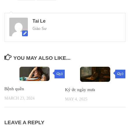
Tai Le
Giáo Sư
YOU MAY ALSO LIKE...
0
0
Bệnh quên
Ký ức ngày mưa
MARCH 23, 2024
MAY 4, 2025
LEAVE A REPLY