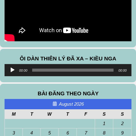
ÔI DÀN THIÊN LÝ ĐÃ XA – KIỀU NGA
Audio
00:00
00:00
Player
BÀI ĐĂNG THEO NGÀY
August 2026
M
T
W
T
F
S
S
1
2
3
4
5
6
7
8
9