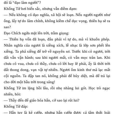
đó là “đạo làm người”?
Khổng Tử hơi biến sắc, nhưng vẫn điềm đạm:
— Nếu không có đạo nghĩa, xã hội sẽ loạn. Nếu người người như
ông, lấy tự do làm chính, không kiềm chế dục vọng, thiên hạ sẽ ra
sao?
Đạo Chích ngửa mặt lên trời, trầm giọng:
— Thiên hạ vốn đã loạn, đâu phải vì tự do, mà vì khuôn phép.
Nhân nghĩa của ngươi là xiềng xích, lễ nhạc là lớp sơn phết lên
xiềng. Ta phá xiềng để trở về nguyên sơ. Trước khi có ngươi, trời
đất vẫn vận hành; sau khi ngươi mất, cỏ vẫn mọc tràn lan. Khi
chưa có vua, chưa có thầy, chưa có lời hay lẽ phải, ấy là thời trời
đất thong dong, vạn vật tự nhiên. Ngươi ôm kinh thư mà lạc mất
cội nguồn. Ta đập tan nó, không phải để hủy diệt, mà để trả lại
cho đời một bầu trời trong sáng!
Khổng Tử im lặng hồi lâu, rồi nhẹ nhàng lui gót. Học trò ngạc
nhiên, hỏi:
— Thầy đến để giáo hóa hắn, cớ sao lại rút lui?
Khổng Tử đáp:
— Hắn tuy là kẻ cướp, nhưng hắn cướp được cả tâm thức loài