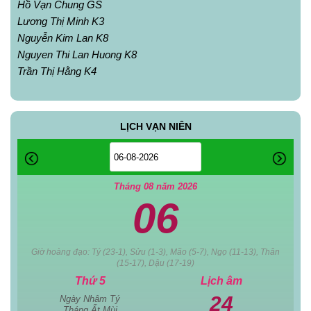
Hồ Vạn Chung GS
Lương Thị Minh K3
Nguyễn Kim Lan K8
Nguyen Thi Lan Huong K8
Trần Thị Hằng K4
LỊCH VẠN NIÊN
Tháng 08 năm 2026
06
Giờ hoàng đạo: Tý (23-1), Sửu (1-3), Mão (5-7), Ngọ (11-13), Thân
(15-17), Dậu (17-19)
Thứ 5
Lịch âm
24
Ngày Nhâm Tý
Tháng Ất Mùi