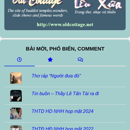
BÀI MỚI, PHỔ BIẾN, COMMENT
Thơ ráp “Người đưa đò”
Tin buồn – Thầy Lê Tấn Tài ra đi
THTD HD NHH họp mặt 2024
THTĐ HĐ NHH họp mặt 2022