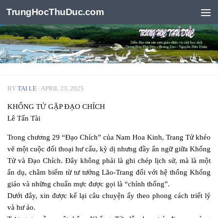
TrungHocThuDuc.com
Skip to content
BY
TAI LE
·
APRIL 23, 2025
KHỔNG TỬ GẶP ĐẠO CHÍCH
Lê Tấn Tài
Trong chương 29 “Đạo Chích” của Nam Hoa Kinh, Trang Tử khéo
vẽ một cuộc đối thoại hư cấu, kỳ dị nhưng đầy ẩn ngữ giữa Khổng
Tử và Đạo Chích. Đây không phải là ghi chép lịch sử, mà là một
ẩn dụ, châm biếm từ tư tưởng Lão-Trang đối với hệ thống Khổng
giáo và những chuẩn mực được gọi là “chính thống”.
Dưới đây, xin được kể lại câu chuyện ấy theo phong cách triết lý
và hư ảo.