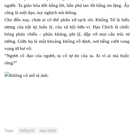
người. Ta giáo hóa đời bằng lời, hắn phá tan lời bằng im lặng. Ấy
cũng là một đạo, tuy nghịch mà thông.
Cho đến nay, chưa ai có thể phân xử rạch ròi. Khổng Tử là biểu
tượng của trật tự, luân lý, của xã hội hữu vi. Đạo Chích là chiếc
bóng phản chiếu – phản kháng, phi lý, đập vỡ mọi cấu trúc tư
tưởng. Giữa họ là một khoảng không vô định, nơi tiếng cười vang
vọng từ hư vô:
“Ngươi có đạo của ngươi, ta có tự do của ta. Ai vì ai mà buộc
ràng?”
Tags:
khổng tử
đạo chích