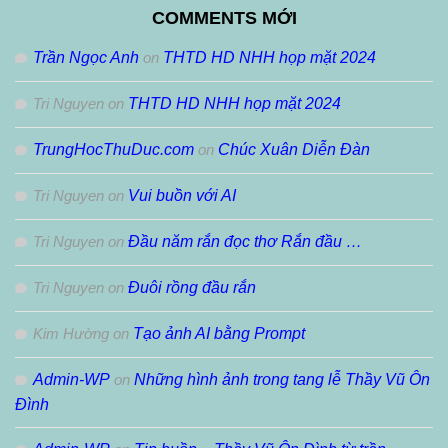
Tháng
COMMENTS MỚI
Trần Ngọc Anh
on
THTD HD NHH họp mặt 2024
Tri Nguyen
on
THTD HD NHH họp mặt 2024
TrungHocThuDuc.com
on
Chúc Xuân Diễn Đàn
Tri Nguyen
on
Vui buồn với AI
Tri Nguyen
on
Đầu năm rắn đọc thơ Rắn đầu …
Tri Nguyen
on
Đuôi rồng đầu rắn
Kim Hường
on
Tạo ảnh AI bằng Prompt
Admin-WP
on
Những hình ảnh trong tang lễ Thầy Vũ Ôn
Đình