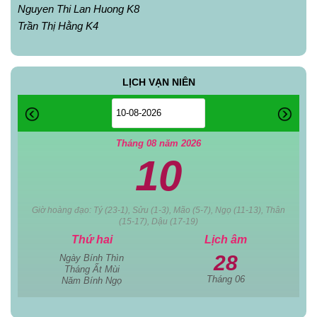
Nguyen Thi Lan Huong K8
Trần Thị Hằng K4
LỊCH VẠN NIÊN
Tháng 08 năm 2026
10
Giờ hoàng đạo: Tý (23-1), Sửu (1-3), Mão (5-7), Ngọ (11-13), Thân
(15-17), Dậu (17-19)
Thứ hai
Lịch âm
28
Ngày Bính Thìn
Tháng Ất Mùi
Tháng 06
Năm Bính Ngọ