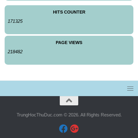
HITS COUNTER
171325
PAGE VIEWS
218482
TrungHocThuDuc.com © 2026. All Rights Reserved.