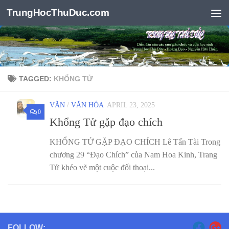
TrungHocThuDuc.com
Skip to content
TAGGED:
KHỔNG TỬ
VĂN
/
VĂN HÓA
APRIL 23, 2025
0
Khổng Tử gặp đạo chích
KHỔNG TỬ GẶP ĐẠO CHÍCH Lê Tấn Tài Trong
chương 29 “Đạo Chích” của Nam Hoa Kinh, Trang
Tử khéo vẽ một cuộc đối thoại...
FOLLOW: