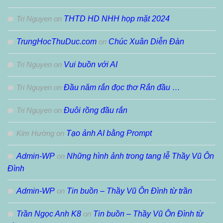
Tri Nguyen
on
THTD HD NHH họp mặt 2024
TrungHocThuDuc.com
on
Chúc Xuân Diễn Đàn
Tri Nguyen
on
Vui buồn với AI
Tri Nguyen
on
Đầu năm rắn đọc thơ Rắn đầu …
Tri Nguyen
on
Đuôi rồng đầu rắn
Kim Hường
on
Tạo ảnh AI bằng Prompt
Admin-WP
on
Những hình ảnh trong tang lễ Thầy Vũ Ôn
Đình
Admin-WP
on
Tin buồn – Thầy Vũ Ôn Đình từ trần
Trần Ngọc Anh K8
on
Tin buồn – Thầy Vũ Ôn Đình từ