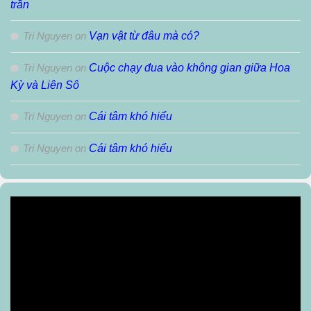
trần
Tri Nguyen
on
Vạn vật từ đâu mà có?
Tri Nguyen
on
Cuộc chạy đua vào không gian giữa Hoa
Kỳ và Liên Sô
Tri Nguyen
on
Cái tâm khó hiểu
Tri Nguyen
on
Cái tâm khó hiểu