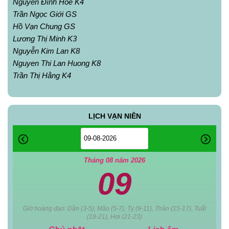
Nguyễn Đình Hòe K4
Trần Ngọc Giới GS
Hồ Vạn Chung GS
Lương Thị Minh K3
Nguyễn Kim Lan K8
Nguyen Thi Lan Huong K8
Trần Thị Hằng K4
LỊCH VẠN NIÊN
Tháng 08 năm 2026
09
Giờ hoàng đạo: Dần (3-5), Mão (5-7), Tỵ (9-11), Thân (15-17), Tuất
(19-21), Hợi (21-23)