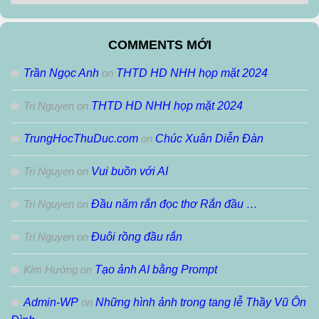
Lưu
Theo
Tháng
COMMENTS MỚI
Trần Ngọc Anh
on
THTD HD NHH họp mặt 2024
Tri Nguyen
on
THTD HD NHH họp mặt 2024
TrungHocThuDuc.com
on
Chúc Xuân Diễn Đàn
Tri Nguyen
on
Vui buồn với AI
Tri Nguyen
on
Đầu năm rắn đọc thơ Rắn đầu …
Tri Nguyen
on
Đuôi rồng đầu rắn
Kim Hường
on
Tạo ảnh AI bằng Prompt
Admin-WP
on
Những hình ảnh trong tang lễ Thầy Vũ Ôn