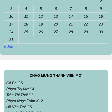
1
2
3
4
5
6
7
8
9
10
11
12
13
14
15
16
17
18
19
20
21
22
23
24
25
26
27
28
29
30
31
« Jun
CHÀO MỪNG THÀNH VIÊN MỚI
Cô Ba GS
Phạm Thị Mơ K4
Trần Thị Thái K1
Phạm Ngọc Trâm K12
Hồ Văn Trai GS