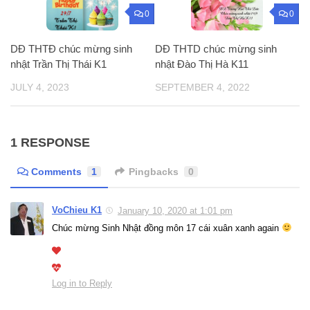
0
0
DĐ THTĐ chúc mừng sinh
DĐ THTD chúc mừng sinh
nhật Trần Thị Thái K1
nhật Đào Thị Hà K11
JULY 4, 2023
SEPTEMBER 4, 2022
1 RESPONSE
Comments
1
Pingbacks
0
VoChieu K1
January 10, 2020 at 1:01 pm
Chúc mừng Sinh Nhật đồng môn 17 cái xuân xanh again
Log in to Reply