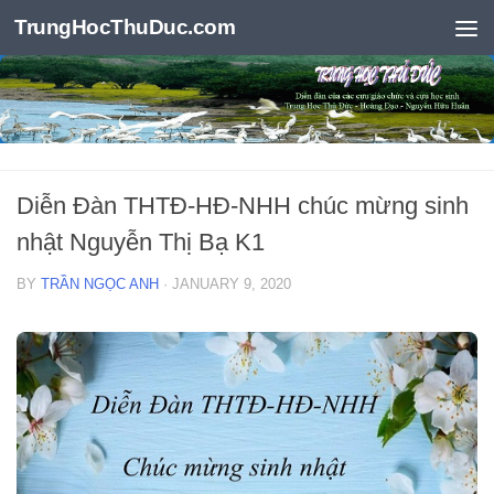
TrungHocThuDuc.com
Skip to content
Diễn Đàn THTĐ-HĐ-NHH chúc mừng sinh
nhật Nguyễn Thị Bạ K1
BY
TRẦN NGỌC ANH
·
JANUARY 9, 2020