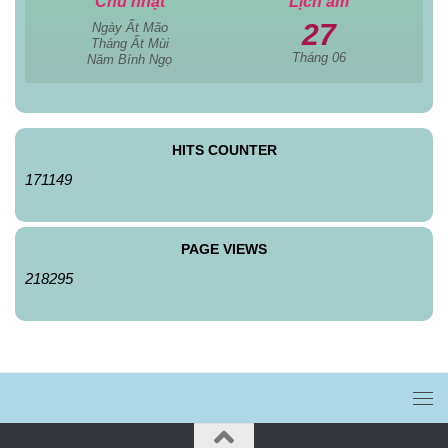
Chủ nhật
Lịch âm
27
Ngày Ất Mão
Tháng Ất Mùi
Tháng 06
Năm Bính Ngọ
HITS COUNTER
171149
PAGE VIEWS
218295