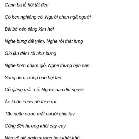
Canh ba lễ hội tắt đèn
Cỏ ken nghiêng cỏ. Người chen ngã người
Bãi bờ nén tiếng kìm hơi
Nghe bung dải yếm. Nghe rời thắt lưng
Gió lần đêm tối như bưng
Nghe hom chạm giỏ. Nghe thừng bện nan.
Sáng đèn. Trống báo hội tan
Cỏ giăng mắc cỏ. Người dan díu người
Áo khăn chưa nỡ tách rời
Tần ngần nước mắt nói lời chia tay
Cổng đền hương khói cay cay
Nẻo về gió ngáp sương bay khật khừ…