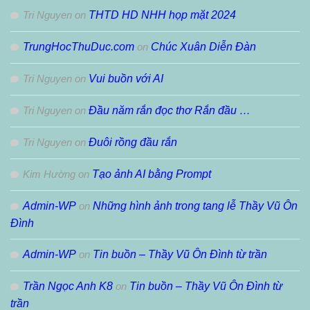
Tri Nguyen
on
THTD HD NHH họp mặt 2024
TrungHocThuDuc.com
on
Chúc Xuân Diễn Đàn
Tri Nguyen
on
Vui buồn với AI
Tri Nguyen
on
Đầu năm rắn đọc thơ Rắn đầu …
Tri Nguyen
on
Đuôi rồng đầu rắn
Kim Hường
on
Tạo ảnh AI bằng Prompt
Admin-WP
on
Những hình ảnh trong tang lễ Thầy Vũ Ôn
Đình
Admin-WP
on
Tin buồn – Thầy Vũ Ôn Đình từ trần
Trần Ngọc Anh K8
on
Tin buồn – Thầy Vũ Ôn Đình từ
trần