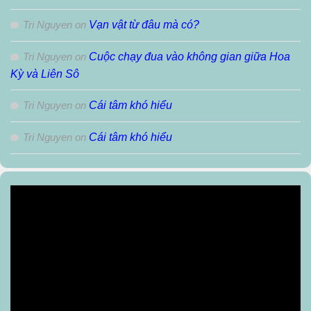
Tri Nguyen
on
Vạn vật từ đâu mà có?
Tri Nguyen
on
Cuộc chạy đua vào không gian giữa Hoa
Kỳ và Liên Sô
Tri Nguyen
on
Cái tâm khó hiểu
Tri Nguyen
on
Cái tâm khó hiểu