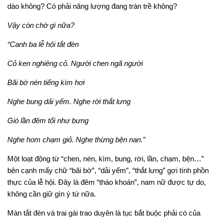
dào không? Có phải năng lượng đang tràn trề không?
Vậy còn chờ gì nữa?
“Canh ba lễ hội tắt đèn
Cỏ ken nghiêng cỏ. Người chen ngã người
Bãi bờ nén tiếng kìm hơi
Nghe bung dải yếm. Nghe rời thắt lưng
Gió lần đêm tối như bưng
Nghe hom chạm giỏ. Nghe thừng bện nan.”
Một loạt động từ “chen, nén, kìm, bung, rời, lần, chạm, bện…”
bên cạnh mấy chữ “bãi bờ”, “dải yếm”, “thắt lưng” gợi tính phồn
thực của lễ hội. Đây là đêm “tháo khoán”, nam nữ được tự do,
không cần giữ gìn ý tứ nữa.
Màn tắt đèn và trai gái trao duyên là tục bắt buộc phải có của