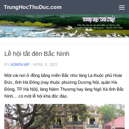
TrungHocThuDuc.com
Skip to content
Lễ hội tắt đèn Bắc Ninh
BY
ADMIN-WP
·
APRIL 8, 2023
Một vài nơi ở đồng bằng miền Bắc như làng La thuộc phủ Hoài
Đức, tỉnh Hà Đông (nay thuộc phường Dương Nội, quận Hà
Đông, TP Hà Nội), làng Niệm Thượng hay làng Ngô Xá tỉnh Bắc
Ninh… có một lễ hội khá độc đáo.