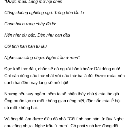
“Được mùa. Làng mở hội chen
Cồng chiêng nghiêng ngả. Trống kèn lắc lư
Canh hai hương cháy đỏ lừ
Nến như dư bấc. Đèn như cạn dầu
Cõi tình hạn hán từ lâu
Nghe cau căng nhựa. Nghe trầu ứ men”.
Đọc khố thơ đầu, chắc sẽ có người băn khoăn: Dài dòng quá!
Chỉ cần dùng câu thứ nhất với câu thứ ba là đủ: Được mùa, nên
canh hai đêm nay làng sẽ mở hội!
Nhưng nếu suy ngẫm thêm ta sẽ nhận thấy chủ ý của tác giả.
Ông muốn tạo ra một không gian riêng biệt, đặc sắc của lễ hội
có một không hai.
Và ông đã làm được điều đó nhờ “Cõi tình hạn hán từ lâu/ Nghe
cau căng nhựa. Nghe trầu ứ men”. Có phải sinh lực đang dồi