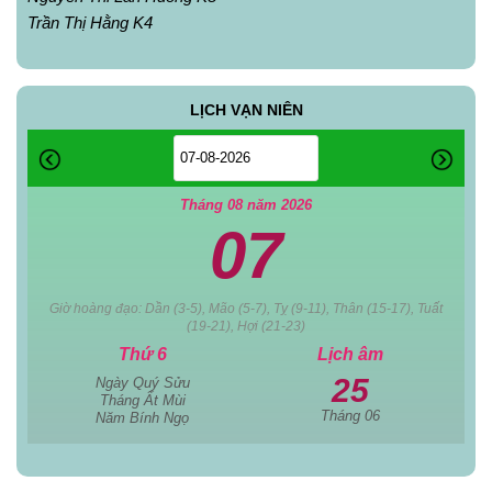
Trần Thị Hằng K4
LỊCH VẠN NIÊN
Tháng 08 năm 2026
07
Giờ hoàng đạo: Dần (3-5), Mão (5-7), Tỵ (9-11), Thân (15-17), Tuất
(19-21), Hợi (21-23)
Thứ 6
Lịch âm
25
Ngày Quý Sửu
Tháng Ất Mùi
Tháng 06
Năm Bính Ngọ