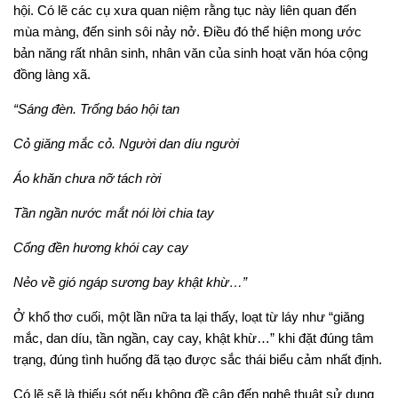
hội. Có lẽ các cụ xưa quan niệm rằng tục này liên quan đến
mùa màng, đến sinh sôi nảy nở. Điều đó thể hiện mong ước
bản năng rất nhân sinh, nhân văn của sinh hoạt văn hóa cộng
đồng làng xã.
“Sáng đèn. Trống báo hội tan
Cỏ giăng mắc cỏ. Người dan díu người
Áo khăn chưa nỡ tách rời
Tần ngần nước mắt nói lời chia tay
Cổng đền hương khói cay cay
Nẻo về gió ngáp sương bay khật khừ…”
Ở khổ thơ cuối, một lần nữa ta lại thấy, loạt từ láy như “giăng
mắc, dan díu, tần ngần, cay cay, khật khừ…” khi đặt đúng tâm
trạng, đúng tình huống đã tạo được sắc thái biểu cảm nhất định.
Có lẽ sẽ là thiếu sót nếu không đề cập đến nghệ thuật sử dụng