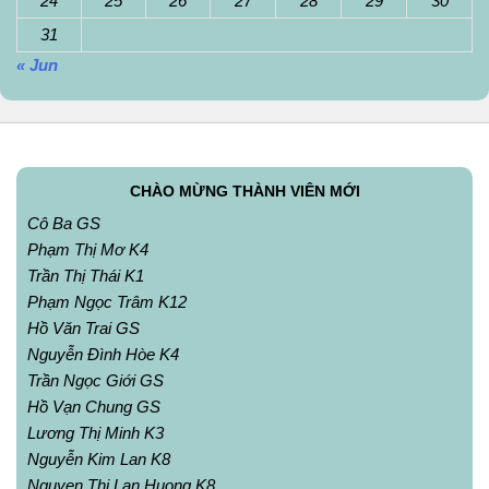
24
25
26
27
28
29
30
31
« Jun
CHÀO MỪNG THÀNH VIÊN MỚI
Cô Ba GS
Phạm Thị Mơ K4
Trần Thị Thái K1
Phạm Ngọc Trâm K12
Hồ Văn Trai GS
Nguyễn Đình Hòe K4
Trần Ngọc Giới GS
Hồ Vạn Chung GS
Lương Thị Minh K3
Nguyễn Kim Lan K8
Nguyen Thi Lan Huong K8