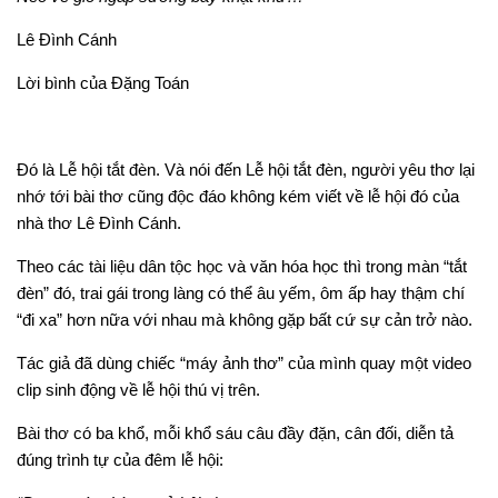
Lê Đình Cánh
Lời bình của Đặng Toán
Đó là Lễ hội tắt đèn. Và nói đến Lễ hội tắt đèn, người yêu thơ lại
nhớ tới bài thơ cũng độc đáo không kém viết về lễ hội đó của
nhà thơ Lê Đình Cánh.
Theo các tài liệu dân tộc học và văn hóa học thì trong màn “tắt
đèn” đó, trai gái trong làng có thể âu yếm, ôm ấp hay thậm chí
“đi xa” hơn nữa với nhau mà không gặp bất cứ sự cản trở nào.
Tác giả đã dùng chiếc “máy ảnh thơ” của mình quay một video
clip sinh động về lễ hội thú vị trên.
Bài thơ có ba khổ, mỗi khổ sáu câu đầy đặn, cân đối, diễn tả
đúng trình tự của đêm lễ hội: