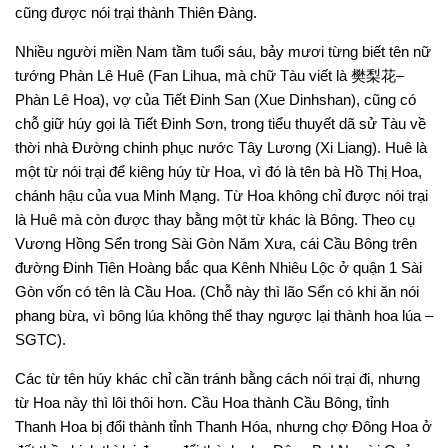
cũng được nói trại thành Thiên Đàng.
Nhiều người miền Nam tầm tuổi sáu, bảy mươi từng biết tên nữ
tướng Phàn Lê Huê (Fan Lihua, mà chữ Tàu viết là 樊梨花–
Phàn Lê Hoa), vợ của Tiết Đinh San (Xue Dinhshan), cũng có
chỗ giữ húy gọi là Tiết Đinh Sơn, trong tiểu thuyết dã sử Tàu về
thời nhà Đường chinh phục nước Tây Lương (Xi Liang). Huê là
một từ nói trại để kiêng húy từ Hoa, vì đó là tên bà Hồ Thị Hoa,
chánh hậu của vua Minh Mạng. Từ Hoa không chỉ được nói trại
là Huê mà còn được thay bằng một từ khác là Bông. Theo cụ
Vương Hồng Sển trong Sài Gòn Năm Xưa, cái Cầu Bông trên
đường Đinh Tiên Hoàng bắc qua Kênh Nhiêu Lộc ở quận 1 Sài
Gòn vốn có tên là Cầu Hoa. (Chỗ này thì lão Sển có khi ăn nói
phang bừa, vì bông lúa không thể thay ngược lại thành hoa lúa –
SGTC).
Các từ tên húy khác chỉ cần tránh bằng cách nói trại đi, nhưng
từ Hoa này thì lôi thôi hơn. Cầu Hoa thành Cầu Bông, tỉnh
Thanh Hoa bị đổi thành tỉnh Thanh Hóa, nhưng chợ Đông Hoa ở