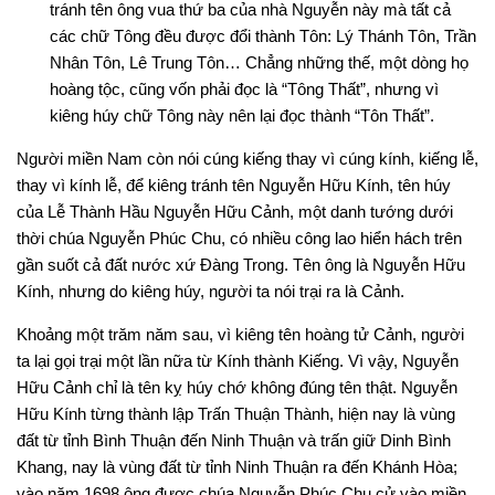
tránh tên ông vua thứ ba của nhà Nguyễn này mà tất cả
các chữ Tông đều được đổi thành Tôn: Lý Thánh Tôn, Trần
Nhân Tôn, Lê Trung Tôn… Chẳng những thế, một dòng họ
hoàng tộc, cũng vốn phải đọc là “Tông Thất”, nhưng vì
kiêng húy chữ Tông này nên lại đọc thành “Tôn Thất”.
Người miền Nam còn nói cúng kiếng thay vì cúng kính, kiếng lễ,
thay vì kính lễ, để kiêng tránh tên Nguyễn Hữu Kính, tên húy
của Lễ Thành Hầu Nguyễn Hữu Cảnh, một danh tướng dưới
thời chúa Nguyễn Phúc Chu, có nhiều công lao hiển hách trên
gần suốt cả đất nước xứ Đàng Trong. Tên ông là Nguyễn Hữu
Kính, nhưng do kiêng húy, người ta nói trại ra là Cảnh.
Khoảng một trăm năm sau, vì kiêng tên hoàng tử Cảnh, người
ta lại gọi trại một lần nữa từ Kính thành Kiếng. Vì vậy, Nguyễn
Hữu Cảnh chỉ là tên kỵ húy chớ không đúng tên thật. Nguyễn
Hữu Kính từng thành lập Trấn Thuận Thành, hiện nay là vùng
đất từ tỉnh Bình Thuận đến Ninh Thuận và trấn giữ Dinh Bình
Khang, nay là vùng đất từ tỉnh Ninh Thuận ra đến Khánh Hòa;
vào năm 1698 ông được chúa Nguyễn Phúc Chu cử vào miền