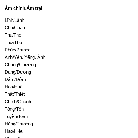
Âm chính/Âm trại:
Lĩnh/Lãnh
Chu/Châu
Thụ/Thọ
Thư/Thơ
Phúc/Phước
Ánh/Yên, Yếng, Ảnh
Chủng/Chưởng
Đang/Đương
Đảm/Đởm
Hoa/Huê
Thật/Thiệt
Chính/Chánh
Tông/Tôn
Tuyền/Toàn
Hằng/Thường
Hạo/Hiệu