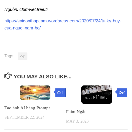
Nguồn: chimviet.free.fr
https://saigonthapcam.wordpress.com/2020/07/24/tu-ky-huy-
cua-nguoi-nam-bo/
Tags:
vvp
YOU MAY ALSO LIKE...
1
0
Tạo ảnh AI bằng Prompt
Phim Ngắn
SEPTEMBER 22, 2024
MAY 3, 2023