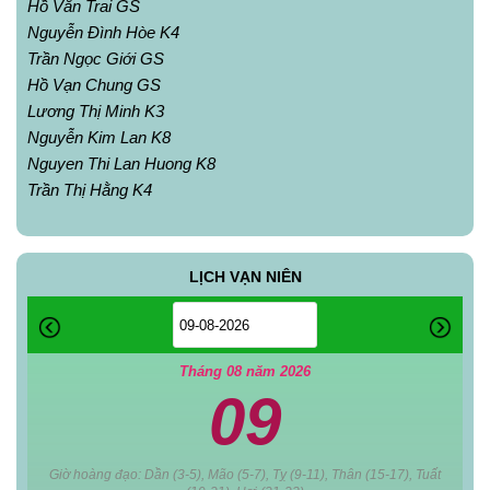
Hồ Văn Trai GS
Nguyễn Đình Hòe K4
Trần Ngọc Giới GS
Hồ Vạn Chung GS
Lương Thị Minh K3
Nguyễn Kim Lan K8
Nguyen Thi Lan Huong K8
Trần Thị Hằng K4
LỊCH VẠN NIÊN
Tháng 08 năm 2026
09
Giờ hoàng đạo: Dần (3-5), Mão (5-7), Tỵ (9-11), Thân (15-17), Tuất