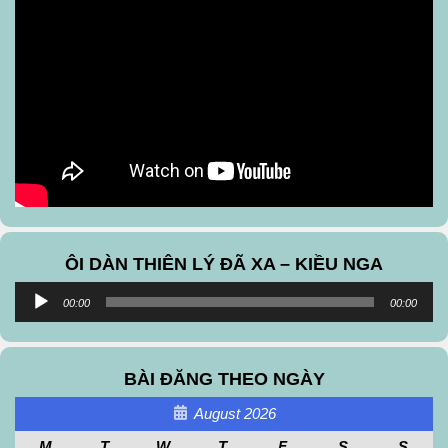
ÔI DÀN THIÊN LÝ ĐÃ XA – KIỀU NGA
Audio
00:00
00:00
Player
BÀI ĐĂNG THEO NGÀY
August 2026
M
T
W
T
F
S
S