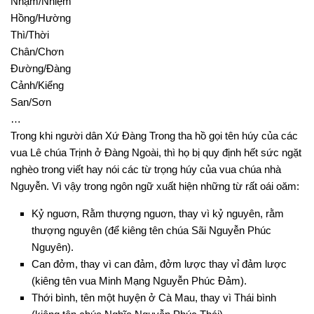
Nhậm/Nhiệm
Hồng/Hường
Thì/Thời
Chân/Chơn
Đường/Đàng
Cảnh/Kiểng
San/Sơn
…
Trong khi người dân Xứ Đàng Trong tha hồ gọi tên húy của các
vua Lê chúa Trịnh ở Đàng Ngoài, thì họ bị quy định hết sức ngặt
nghèo trong viết hay nói các từ trọng húy của vua chúa nhà
Nguyễn. Vì vậy trong ngôn ngữ xuất hiện những từ rất oái oăm:
Kỷ nguơn, Rằm thượng nguơn, thay vì kỷ nguyên, rằm
thượng nguyên (để kiêng tên chúa Sãi Nguyễn Phúc
Nguyên).
Can đởm, thay vì can đảm, đởm lược thay vỉ đảm lược
(kiêng tên vua Minh Mạng Nguyễn Phúc Đảm).
Thới bình, tên một huyện ở Cà Mau, thay vì Thái bình