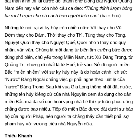
đất thần kinh thì lại được đổi thành chợ Đông Ba! Người Quảng
Nam đến nay vẫn còn nhớ câu ca dao:
“Thủng thỉnh lượm bông
ba rơi / Lượm cho có cách hơn người trèo cao”
(ba = hoa)
Những từ nói trại vì kỵ húy còn nhiều nữa: Võ thay cho Vũ,
Đờm thay cho Đàm, Thời thay cho Thì, Tùng thay cho Tòng,
Nguyệt Quới thay cho Nguyệt Quế, Quới nhơn thay cho quý
nhân, vân vân. Chúng là một dạng từ biến âm cưỡng bức được
dùng phổ biến, chủ yếu trong Miền Nam, tức Xứ Đàng Trong, từ
Quảng Trị, nhưng rõ nhất là từ Huế, trở vào. Sở dĩ người miền
Bắc “miễn nhiễm” với sự kỵ húy này là do hoàn cảnh lịch sử:
“Nước” Đàng Ngoài chẳng việc gì phải nghe theo luật lệ của
“nước” Đàng Trong. Sau khi vua Gia Long thống nhất đất nước,
những tên húy kiêng cử của nhà Nguyễn đem áp dụng cho dân
miền Bắc mà đa số còn hoài vọng nhà Lê thì sự tuân phục cũng
chẳng được bao nhiêu. Tiếp đó miền Bắc được đặt dưới sự bảo
hộ của người Pháp, nên người ta chẳng thấy cần thiết phải sợ
phạm húy với vương triều nhà Nguyễn nữa.
Thiếu Khanh