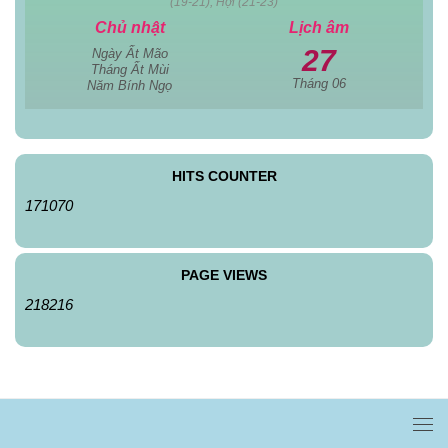
(19-21), Hợi (21-23)
Chủ nhật
Lịch âm
27
Ngày Ất Mão
Tháng Ất Mùi
Tháng 06
Năm Bính Ngọ
HITS COUNTER
171070
PAGE VIEWS
218216