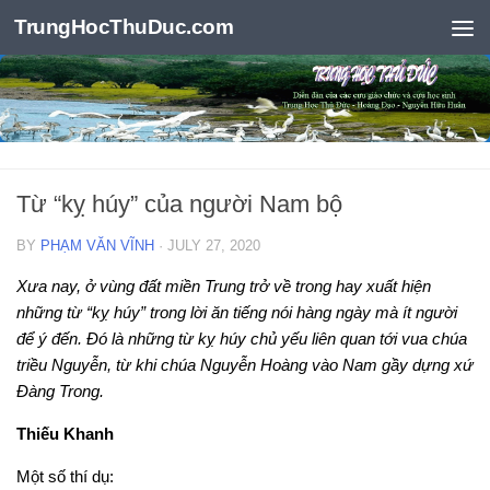
TrungHocThuDuc.com
Skip to content
Từ “kỵ húy” của người Nam bộ
BY
PHẠM VĂN VĨNH
·
JULY 27, 2020
Xưa nay, ở vùng đất miền Trung trở về trong hay xuất hiện
những từ “kỵ húy” trong lời ăn tiếng nói hàng ngày mà ít người
để ý đến. Đó là những từ kỵ húy chủ yếu liên quan tới vua chúa
triều Nguyễn, từ khi chúa Nguyễn Hoàng vào Nam gầy dựng xứ
Đàng Trong.
Thiếu Khanh
Một số thí dụ: