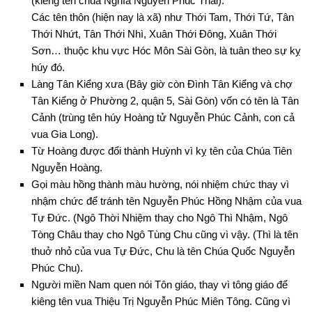
(kiêng tên chúa Nghĩa Nguyễn Phúc Thái).
Các tên thôn (hiện nay là xã) như Thới Tam, Thới Tứ, Tân
Thới Nhứt, Tân Thới Nhì, Xuân Thới Đông, Xuân Thới
Sơn… thuộc khu vực Hóc Môn Sài Gòn, là tuân theo sự kỵ
húy đó.
Làng Tân Kiểng xưa (Bây giờ còn Đình Tân Kiểng và chợ
Tân Kiểng ở Phường 2, quận 5, Sài Gòn) vốn có tên là Tân
Cảnh (trùng tên húy Hoàng tử Nguyễn Phúc Cảnh, con cả
vua Gia Long).
Từ Hoàng được đổi thành Huỳnh vì kỵ tên của Chúa Tiên
Nguyễn Hoàng.
Gọi màu hồng thành màu hường, nói nhiệm chức thay vì
nhậm chức để tránh tên Nguyễn Phúc Hồng Nhậm của vua
Tự Đức. (Ngô Thời Nhiệm thay cho Ngô Thì Nhậm, Ngô
Tòng Châu thay cho Ngô Tùng Chu cũng vì vậy. (Thì là tên
thuở nhỏ của vua Tự Đức, Chu là tên Chúa Quốc Nguyễn
Phúc Chu).
Người miền Nam quen nói Tôn giáo, thay vì tông giáo để
kiêng tên vua Thiệu Trị Nguyễn Phúc Miên Tông. Cũng vì