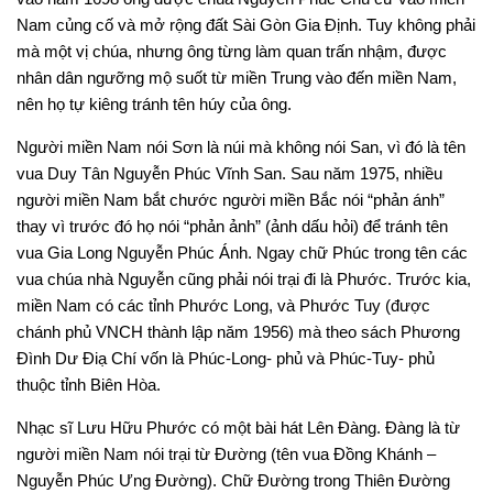
Nam củng cố và mở rộng đất Sài Gòn Gia Định. Tuy không phải
mà một vị chúa, nhưng ông từng làm quan trấn nhậm, được
nhân dân ngưỡng mộ suốt từ miền Trung vào đến miền Nam,
nên họ tự kiêng tránh tên húy của ông.
Người miền Nam nói Sơn là núi mà không nói San, vì đó là tên
vua Duy Tân Nguyễn Phúc Vĩnh San. Sau năm 1975, nhiều
người miền Nam bắt chước người miền Bắc nói “phản ánh”
thay vì trước đó họ nói “phản ảnh” (ảnh dấu hỏi) để tránh tên
vua Gia Long Nguyễn Phúc Ánh. Ngay chữ Phúc trong tên các
vua chúa nhà Nguyễn cũng phải nói trại đi là Phước. Trước kia,
miền Nam có các tỉnh Phước Long, và Phước Tuy (được
chánh phủ VNCH thành lập năm 1956) mà theo sách Phương
Đình Dư Điạ Chí vốn là Phúc-Long- phủ và Phúc-Tuy- phủ
thuộc tỉnh Biên Hòa.
Nhạc sĩ Lưu Hữu Phước có một bài hát Lên Đàng. Đàng là từ
người miền Nam nói trại từ Đường (tên vua Đồng Khánh –
Nguyễn Phúc Ưng Đường). Chữ Đường trong Thiên Đường