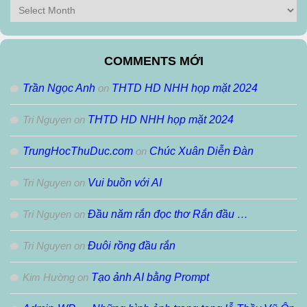
Bài
Lưu
Theo
Tháng
COMMENTS MỚI
Trần Ngọc Anh
on
THTD HD NHH họp mặt 2024
Tri Nguyen
on
THTD HD NHH họp mặt 2024
TrungHocThuDuc.com
on
Chúc Xuân Diễn Đàn
Tri Nguyen
on
Vui buồn với AI
Tri Nguyen
on
Đầu năm rắn đọc thơ Rắn đầu …
Tri Nguyen
on
Đuôi rồng đầu rắn
Kim Hường
on
Tạo ảnh AI bằng Prompt