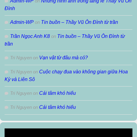
Admin-WP
on
Những hình ảnh trong tang lễ Thầy Vũ Ôn
Đình
Admin-WP
on
Tin buồn – Thầy Vũ Ôn Đình từ trần
Trần Ngọc Anh K8
on
Tin buồn – Thầy Vũ Ôn Đình từ
trần
Tri Nguyen
on
Vạn vật từ đâu mà có?
Tri Nguyen
on
Cuộc chạy đua vào không gian giữa Hoa
Kỳ và Liên Sô
Tri Nguyen
on
Cái tâm khó hiểu
Tri Nguyen
on
Cái tâm khó hiểu