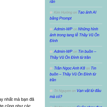
rắn
Kim Hường
on
Tạo ảnh AI
bằng Prompt
Admin-WP
on
Những hình
ảnh trong tang lễ Thầy Vũ Ôn
Đình
Admin-WP
on
Tin buồn –
Thầy Vũ Ôn Đình từ trần
Trần Ngọc Anh K8
on
Tin
buồn – Thầy Vũ Ôn Đình từ
trần
Tri Nguyen
on
Vạn vật từ đâu
mà có?
hay nhất mà bạn đã
ite cũng như các