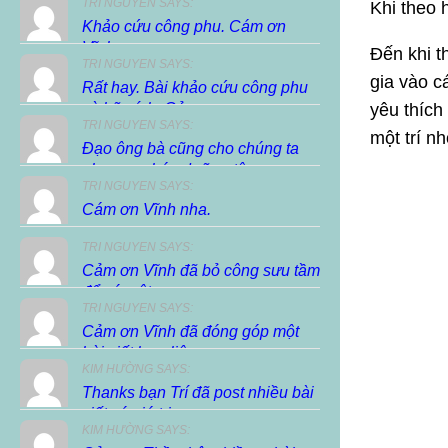
TRI NGUYEN SAYS:
Khi theo 
Khảo cứu công phu. Cám ơn
Vĩnh.
Đến khi t
TRI NGUYEN SAYS:
gia vào c
Rất hay. Bài khảo cứu công phu
và hữu ích. Cảm...
yêu thích
TRI NGUYEN SAYS:
một trí n
Đạo ông bà cũng cho chúng ta
phương pháp dưỡng tâm,...
TRI NGUYEN SAYS:
Cám ơn Vĩnh nha.
TRI NGUYEN SAYS:
Cảm ơn Vĩnh đã bỏ công sưu tầm
để có một...
TRI NGUYEN SAYS:
Cảm ơn Vĩnh đã đóng góp một
bài viết hay, liên...
KIM HƯỜNG SAYS:
Thanks bạn Trí đã post nhiều bài
viết có giá trị...
KIM HƯỜNG SAYS: