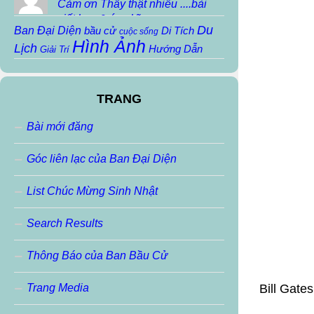
Cảm ơn Thầy thật nhiều ....bài
viết hay & ý nghĩa...
Du
Ban Đại Diện
bầu cử
Di Tích
cuộc sống
Hình Ảnh
Lịch
Hướng Dẫn
Giải Trí
Khoa Học
Họp mặt
Họp mặt truyền thống
Kiến Thức
Lịch
Ký Sự
Kiến trúc
Sử
TRANG
Người Nổi Tiếng
Mẹo Vặt
Nhạc Sáng Tác
pvv
Sinh Hoạt Nội
Nhạc THTĐ
Phiếm
robot
Bài mới đăng
Thơ
Thông báo
Bộ
slideshow
THIỀN
Thơ Chua
Thơ Sáng Tác
Thơ
Thơ Haiku
Thơ ráp
Góc liên lạc của Ban Đại Diện
Tin học
VoChieu
Tin Tức
Thư Ngỏ
Tin Buồn
Tran Ngoc Anh
Videos
VoChieu
vui cười
List Chúc Mừng Sinh Nhật
vvp
Đặc San
Đoản Văn
Ảnh Động
ảnh đẹp
Search Results
Thông Báo của Ban Bầu Cử
Trang Media
Bill Gate