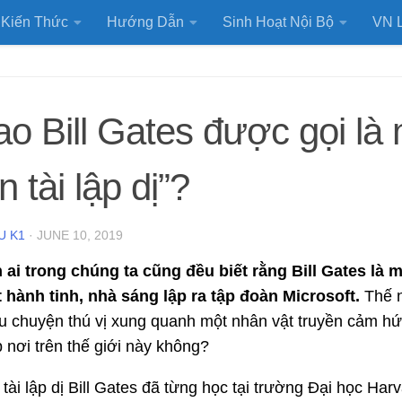
Kiến Thức
Hướng Dẫn
Sinh Hoạt Nội Bộ
VN L
ao Bill Gates được gọi là
n tài lập dị”?
U K1
·
JUNE 10, 2019
ai trong chúng ta cũng đều biết rằng Bill Gates là m
 hành tinh, nhà sáng lập ra tập đoàn Microsoft.
Thế n
 chuyện thú vị xung quanh một nhân vật truyền cảm hứ
 nơi trên thế giới này không?
 tài lập dị Bill Gates đã từng học tại trường Đại học Har