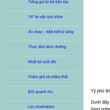
Tiếng gọi từ bờ bên kia
“AI” tư vấn sức khỏe
Ăn chay – Một triết lý sống
Thực đơn dinh dưỡng
Nhật ký cuối đời
Video giả và video thật
Tỷ phú Bi
Đời quạnh hiu
Dưới đây 
Les misérables
từng nghe