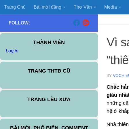
Trang Chủ
Bài mới đăng
Thơ Văn
Media
Skip to content
FOLLOW:
Vì s
THÀNH VIÊN
Log in
“thiê
TRANG THTĐ CŨ
BY
VOCHIE
Chắc hẳn 
giàu nhất
TRANG LỀU XƯA
những câu
hệ ở khắp
Nhà thiên
BÀI MỚI, PHỔ BIẾN, COMMENT