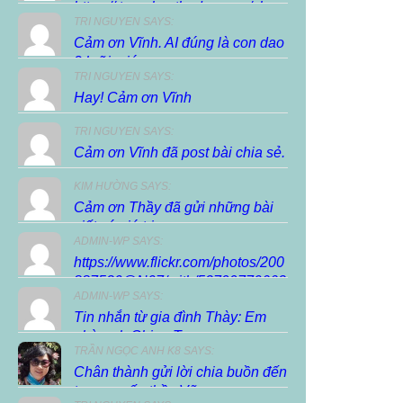
https://.trunghocthuduc.com/chuc-
TRI NGUYEN SAYS:
xuan-dien-dan/ […]
Cảm ơn Vĩnh. AI đúng là con dao
2 lưỡi, giúp...
TRI NGUYEN SAYS:
Hay! Cảm ơn Vĩnh
TRI NGUYEN SAYS:
Cảm ơn Vĩnh đã post bài chia sẻ.
KIM HƯỜNG SAYS:
Cảm ơn Thầy đã gửi những bài
viết có giá trị...
ADMIN-WP SAYS:
https://www.flickr.com/photos/200
887530@N07/with/53799770663
ADMIN-WP SAYS:
Tin nhắn từ gia đình Thày: Em
nhờ anh Chieu Tran...
TRẦN NGỌC ANH K8 SAYS:
Chân thành gửi lời chia buồn đến
tang quyến thầy Vũ...