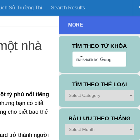
ịch Sử Trường Thi
Search Results
MORE
 một nhà
TÌM THEO TỪ KHÓA
TÌM THEO THỂ LOẠI
Tìm
ột tỷ phú nổi tiếng
theo
hưng bạn có biết
Thể
ng cho biết bao thế
Loại
BÀI LƯU THEO THÁNG
Bài
vard trở thành người
Lưu