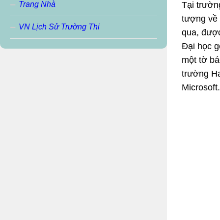
Trang Nhà
Tại trườn
tượng về 
VN Lịch Sử Trường Thi
qua, được
Đại học g
một tờ bá
trường Ha
Microsoft.