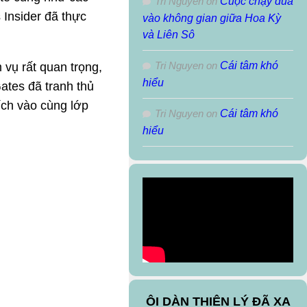
Tri Nguyen
on
Cuộc chạy đua
 Insider đã thực
vào không gian giữa Hoa Kỳ
và Liên Sô
Tri Nguyen
on
Cái tâm khó
 vụ rất quan trọng,
hiểu
Gates đã tranh thủ
ích vào cùng lớp
Tri Nguyen
on
Cái tâm khó
hiểu
ÔI DÀN THIÊN LÝ ĐÃ XA