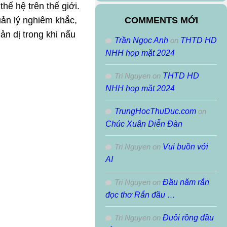
Theo
hế hệ trên thế giới.
Tháng
uản lý nghiêm khắc,
COMMENTS MỚI
iản dị trong khi nấu
Trần Ngọc Anh
on
THTD HD
NHH họp mặt 2024
Tri Nguyen
on
THTD HD
NHH họp mặt 2024
TrungHocThuDuc.com
on
Chúc Xuân Diễn Đàn
Tri Nguyen
on
Vui buồn với
AI
Tri Nguyen
on
Đầu năm rắn
đọc thơ Rắn đầu …
Tri Nguyen
on
Đuôi rồng đầu