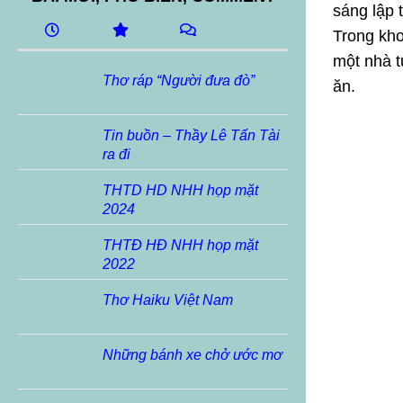
sáng lập 
Trong kho
một nhà tư
Thơ ráp “Người đưa đò”
ăn.
Tin buồn – Thầy Lê Tấn Tài
ra đi
THTD HD NHH họp mặt
2024
THTĐ HĐ NHH họp mặt
2022
Thơ Haiku Việt Nam
Những bánh xe chở ước mơ