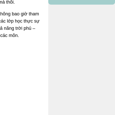
mà thôi.
 không bao giờ tham
các lớp học thực sự
ả năng trời phú –
ả các môn.