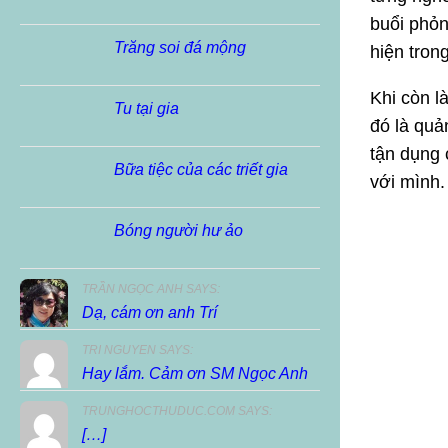
buổi phỏn
Trăng soi đá mộng
hiện tro
Khi còn l
Tu tại gia
đó là quả
tận dụng 
Bữa tiệc của các triết gia
với mình.
Bóng người hư ảo
TRẦN NGỌC ANH SAYS:
Dạ, cám ơn anh Trí
TRI NGUYEN SAYS:
Hay lắm. Cảm ơn SM Ngọc Anh
TRUNGHOCTHUDUC.COM SAYS:
[…]