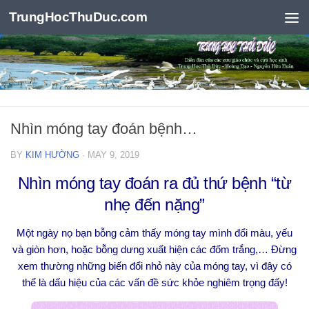
TrungHocThuDuc.com
Skip to content
Nhìn móng tay đoán bệnh…
BY
KIM HƯỜNG
·
MAY 9, 2019
Nhìn móng tay đoán ra đủ thứ bệnh “từ
nhẹ đến nặng”
Một ngày nọ bạn bỗng cảm thấy móng tay mình đổi màu, yếu
và giòn hơn, hoặc bỗng dưng xuất hiện các đốm trắng,… Đừng
xem thường những biến đổi nhỏ này của móng tay, vì đây có
thể là dấu hiệu của các vấn đề sức khỏe nghiêm trọng đấy!