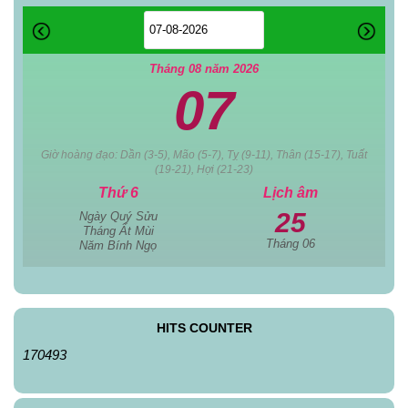
Tháng 08 năm 2026
07
Giờ hoàng đạo: Dần (3-5), Mão (5-7), Tỵ (9-11), Thân (15-17), Tuất
(19-21), Hợi (21-23)
Thứ 6
Lịch âm
25
Ngày Quý Sửu
Tháng Ất Mùi
Tháng 06
Năm Bính Ngọ
HITS COUNTER
170493