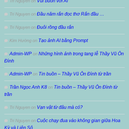
Tri Nguyen
on
Vui buồn với AI
Tri Nguyen
on
Đầu năm rắn đọc thơ Rắn đầu …
Tri Nguyen
on
Đuôi rồng đầu rắn
Kim Hường
on
Tạo ảnh AI bằng Prompt
Admin-WP
on
Những hình ảnh trong tang lễ Thầy Vũ Ôn
Đình
Admin-WP
on
Tin buồn – Thầy Vũ Ôn Đình từ trần
Trần Ngọc Anh K8
on
Tin buồn – Thầy Vũ Ôn Đình từ
trần
Tri Nguyen
on
Vạn vật từ đâu mà có?
Tri Nguyen
on
Cuộc chạy đua vào không gian giữa Hoa
Kỳ và Liên Sô