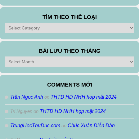
TÌM THEO THỂ LOẠI
Tìm
theo
Thể
Loại
BÀI LƯU THEO THÁNG
Bài
Lưu
Theo
Tháng
COMMENTS MỚI
Trần Ngọc Anh
on
THTD HD NHH họp mặt 2024
Tri Nguyen
on
THTD HD NHH họp mặt 2024
TrungHocThuDuc.com
on
Chúc Xuân Diễn Đàn