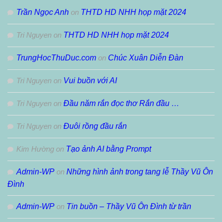
Trần Ngọc Anh
on
THTD HD NHH họp mặt 2024
Tri Nguyen
on
THTD HD NHH họp mặt 2024
TrungHocThuDuc.com
on
Chúc Xuân Diễn Đàn
Tri Nguyen
on
Vui buồn với AI
Tri Nguyen
on
Đầu năm rắn đọc thơ Rắn đầu …
Tri Nguyen
on
Đuôi rồng đầu rắn
Kim Hường
on
Tạo ảnh AI bằng Prompt
Admin-WP
on
Những hình ảnh trong tang lễ Thầy Vũ Ôn
Đình
Admin-WP
on
Tin buồn – Thầy Vũ Ôn Đình từ trần