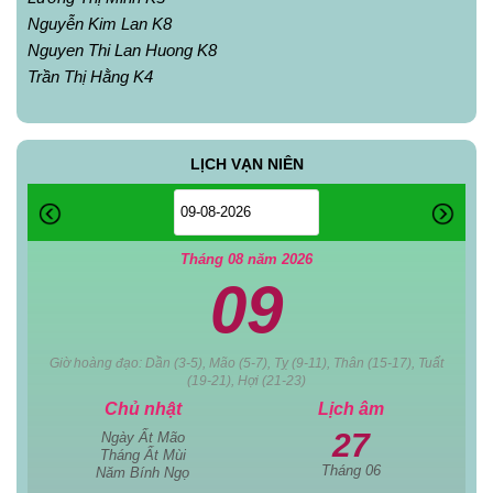
Nguyễn Kim Lan K8
Nguyen Thi Lan Huong K8
Trần Thị Hằng K4
LỊCH VẠN NIÊN
Tháng 08 năm 2026
09
Giờ hoàng đạo: Dần (3-5), Mão (5-7), Tỵ (9-11), Thân (15-17), Tuất
(19-21), Hợi (21-23)
Chủ nhật
Lịch âm
27
Ngày Ất Mão
Tháng Ất Mùi
Tháng 06
Năm Bính Ngọ