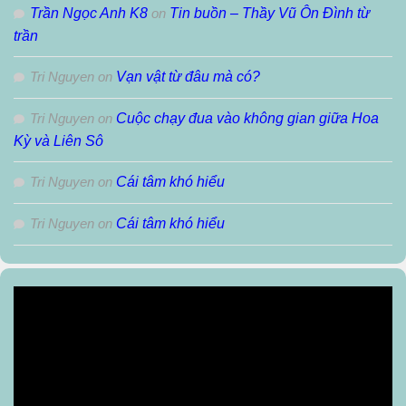
Trần Ngọc Anh K8
on
Tin buồn – Thầy Vũ Ôn Đình từ
trần
Tri Nguyen
on
Vạn vật từ đâu mà có?
Tri Nguyen
on
Cuộc chạy đua vào không gian giữa Hoa
Kỳ và Liên Sô
Tri Nguyen
on
Cái tâm khó hiểu
Tri Nguyen
on
Cái tâm khó hiểu