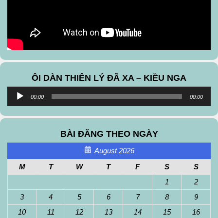
ÔI DÀN THIÊN LÝ ĐÃ XA – KIỀU NGA
Audio
00:00
00:00
Player
BÀI ĐĂNG THEO NGÀY
August 2026
M
T
W
T
F
S
S
1
2
3
4
5
6
7
8
9
10
11
12
13
14
15
16