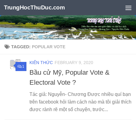
TrungHocThuDuc.com
Skip to content
TAGGED:
POPULAR VOTE
KIẾN THỨC
FEBRUARY 9, 2020
1
Bầu cử Mỹ, Popular Vote &
Electoral Vote ?
Tác giả: Nguyễn- Chương Được nhiều quí bạn
trên facebook hỏi làm cách nào mà tôi giải thích
được rành rẽ một số chuyện, trước...