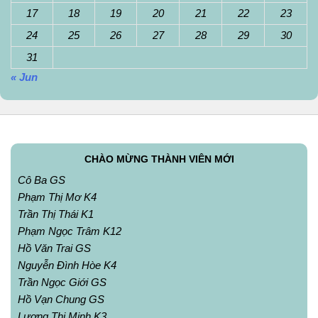
17
18
19
20
21
22
23
24
25
26
27
28
29
30
31
« Jun
CHÀO MỪNG THÀNH VIÊN MỚI
Cô Ba GS
Phạm Thị Mơ K4
Trần Thị Thái K1
Phạm Ngọc Trâm K12
Hồ Văn Trai GS
Nguyễn Đình Hòe K4
Trần Ngọc Giới GS
Hồ Vạn Chung GS
Lương Thị Minh K3