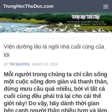
TrungHocThuDuc.com
Skip to content
Viện dưỡng lão là ngôi nhà cuối cùng của
tôi
BY
TRI NGUYEN
·
MARCH 30, 2019
Mỗi người trong chúng ta chỉ cần sống
một cuộc sống đơn giản và thanh thản,
đừng mưu cầu quá nhiều,
bởi vì tất cả
cuối cùng đều phải trả lại cho cái thế
giới này! Do vậy, hãy dành thời gian
bên cạnh người thân nhiều hơn và làm