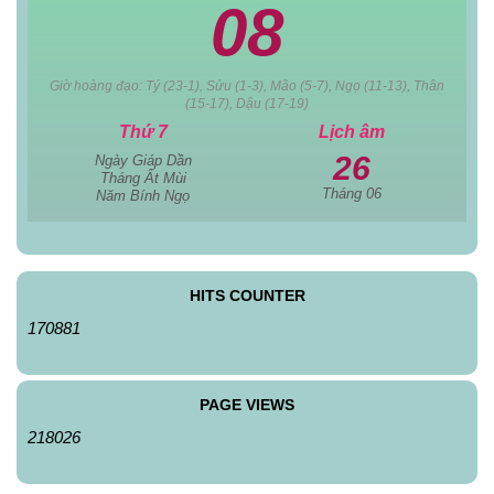
08
Giờ hoàng đạo: Tý (23-1), Sửu (1-3), Mão (5-7), Ngọ (11-13), Thân
(15-17), Dậu (17-19)
Thứ 7
Lịch âm
26
Ngày Giáp Dần
Tháng Ất Mùi
Tháng 06
Năm Bính Ngọ
HITS COUNTER
170881
PAGE VIEWS
218026