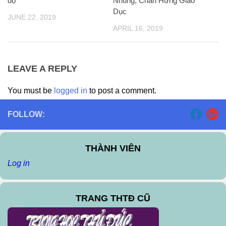
độ
Nhũng, Chấn Hưng Giáo
Dục
JUNE 22, 2019
APRIL 16, 2019
LEAVE A REPLY
You must be
logged in
to post a comment.
FOLLOW:
THÀNH VIÊN
Log in
TRANG THTĐ CŨ