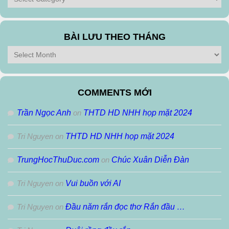
theo
Thể
Loại
BÀI LƯU THEO THÁNG
Bài
Lưu
Theo
Tháng
COMMENTS MỚI
Trần Ngọc Anh
on
THTD HD NHH họp mặt 2024
Tri Nguyen
on
THTD HD NHH họp mặt 2024
TrungHocThuDuc.com
on
Chúc Xuân Diễn Đàn
Tri Nguyen
on
Vui buồn với AI
Tri Nguyen
on
Đầu năm rắn đọc thơ Rắn đầu …