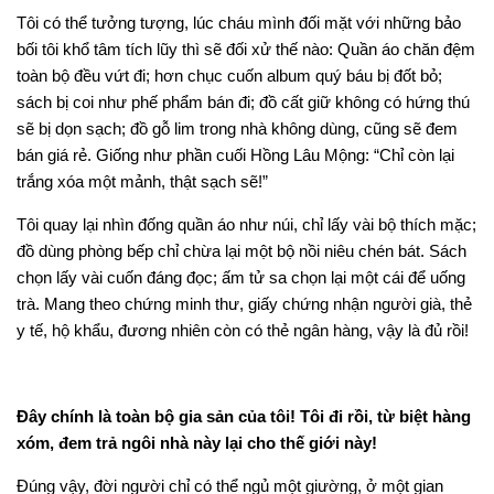
Tôi có thể tưởng tượng, lúc cháu mình đối mặt với những bảo
bối tôi khổ tâm tích lũy thì sẽ đối xử thế nào: Quần áo chăn đệm
toàn bộ đều vứt đi; hơn chục cuốn album quý báu bị đốt bỏ;
sách bị coi như phế phẩm bán đi; đồ cất giữ không có hứng thú
sẽ bị dọn sạch; đồ gỗ lim trong nhà không dùng, cũng sẽ đem
bán giá rẻ. Giống như phần cuối Hồng Lâu Mộng: “Chỉ còn lại
trắng xóa một mảnh, thật sạch sẽ!”
Tôi quay lại nhìn đống quần áo như núi, chỉ lấy vài bộ thích mặc;
đồ dùng phòng bếp chỉ chừa lại một bộ nồi niêu chén bát. Sách
chọn lấy vài cuốn đáng đọc; ấm tử sa chọn lại một cái để uống
trà. Mang theo chứng minh thư, giấy chứng nhận người già, thẻ
y tế, hộ khẩu, đương nhiên còn có thẻ ngân hàng, vậy là đủ rồi!
Đây chính là toàn bộ gia sản của tôi! Tôi đi rồi, từ biệt hàng
xóm, đem trả ngôi nhà này lại cho thế giới này!
Đúng vậy, đời người chỉ có thể ngủ một giường, ở một gian