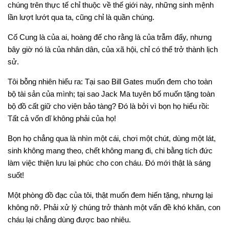
chúng trên thực tế chỉ thuộc về thế giới này, những sinh mệnh
lần lượt lướt qua ta, cũng chỉ là quần chúng.
Cố Cung là của ai, hoàng đế cho rằng là của trẫm đấy, nhưng
bây giờ nó là của nhân dân, của xã hội, chỉ có thể trở thành lịch
sử.
Tôi bỗng nhiên hiểu ra: Tại sao Bill Gates muốn đem cho toàn
bộ tài sản của mình; tại sao Jack Ma tuyên bố muốn tặng toàn
bộ đồ cất giữ cho viện bảo tàng? Đó là bởi vì bọn họ hiểu rồi:
Tất cả vốn dĩ không phải của họ!
Bọn họ chẳng qua là nhìn một cái, chơi một chút, dùng một lát,
sinh không mang theo, chết không mang đi, chi bằng tích đức
làm việc thiện lưu lại phúc cho con cháu. Đó mới thật là sáng
suốt!
Một phòng đồ đạc của tôi, thật muốn đem hiến tặng, nhưng lại
không nỡ. Phải xử lý chúng trở thành một vấn đề khó khăn, con
cháu lại chẳng dùng được bao nhiêu.