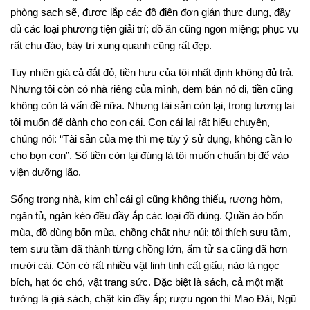
phòng sạch sẽ, được lắp các đồ điện đơn giản thực dụng, đầy
đủ các loại phương tiện giải trí; đồ ăn cũng ngon miệng; phục vụ
rất chu đáo, bày trí xung quanh cũng rất đẹp.
Tuy nhiên giá cả đắt đỏ, tiền hưu của tôi nhất định không đủ trả.
Nhưng tôi còn có nhà riêng của mình, đem bán nó đi, tiền cũng
không còn là vấn đề nữa. Nhưng tài sản còn lại, trong tương lai
tôi muốn để dành cho con cái. Con cái lại rất hiểu chuyện,
chúng nói: “Tài sản của mẹ thì mẹ tùy ý sử dụng, không cần lo
cho bọn con”. Số tiền còn lại đúng là tôi muốn chuẩn bị để vào
viện dưỡng lão.
Sống trong nhà, kim chỉ cái gì cũng không thiếu, rương hòm,
ngăn tủ, ngăn kéo đều đầy ắp các loại đồ dùng. Quần áo bốn
mùa, đồ dùng bốn mùa, chồng chất như núi; tôi thích sưu tầm,
tem sưu tầm đã thành từng chồng lớn, ấm tử sa cũng đã hơn
mười cái. Còn có rất nhiều vật linh tinh cất giấu, nào là ngọc
bích, hạt óc chó, vật trang sức. Đặc biệt là sách, cả một mặt
tường là giá sách, chật kín đầy ắp; rượu ngon thì Mao Đài, Ngũ