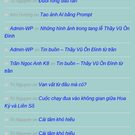
Tri Nguyen
on
Đuôi rồng đầu rắn
Kim Hường
on
Tạo ảnh AI bằng Prompt
Admin-WP
on
Những hình ảnh trong tang lễ Thầy Vũ Ôn
Đình
Admin-WP
on
Tin buồn – Thầy Vũ Ôn Đình từ trần
Trần Ngọc Anh K8
on
Tin buồn – Thầy Vũ Ôn Đình từ
trần
Tri Nguyen
on
Vạn vật từ đâu mà có?
Tri Nguyen
on
Cuộc chạy đua vào không gian giữa Hoa
Kỳ và Liên Sô
Tri Nguyen
on
Cái tâm khó hiểu
Tri Nguyen
on
Cái tâm khó hiểu