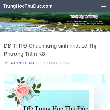
TrungHocThuDuc.com
Skip to content
DĐ THTĐ Chúc mừng sinh nhật Lê Thị
Phương Trâm K8
BY
TRẦN NGỌC ANH
·
SEPTEMBER 1, 2021