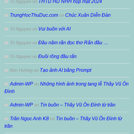
Tri Nguyen
on
THTD HD NHH họp mặt 2024
TrungHocThuDuc.com
on
Chúc Xuân Diễn Đàn
Tri Nguyen
on
Vui buồn với AI
Tri Nguyen
on
Đầu năm rắn đọc thơ Rắn đầu …
Tri Nguyen
on
Đuôi rồng đầu rắn
Kim Hường
on
Tạo ảnh AI bằng Prompt
Admin-WP
on
Những hình ảnh trong tang lễ Thầy Vũ Ôn
Đình
Admin-WP
on
Tin buồn – Thầy Vũ Ôn Đình từ trần
Trần Ngọc Anh K8
on
Tin buồn – Thầy Vũ Ôn Đình từ
trần