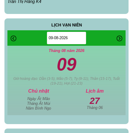
Trần Thị Hằng K4
LỊCH VẠN NIÊN
Tháng 08 năm 2026
09
Giờ hoàng đạo: Dần (3-5), Mão (5-7), Tỵ (9-11), Thân (15-17), Tuất
(19-21), Hợi (21-23)
Chủ nhật
Lịch âm
27
Ngày Ất Mão
Tháng Ất Mùi
Tháng 06
Năm Bính Ngọ