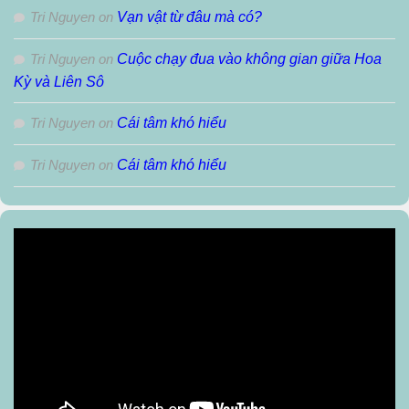
Tri Nguyen
on
Vạn vật từ đâu mà có?
Tri Nguyen
on
Cuộc chạy đua vào không gian giữa Hoa
Kỳ và Liên Sô
Tri Nguyen
on
Cái tâm khó hiểu
Tri Nguyen
on
Cái tâm khó hiểu