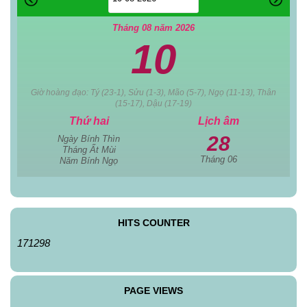
Tháng 08 năm 2026
10
Giờ hoàng đạo: Tý (23-1), Sửu (1-3), Mão (5-7), Ngọ (11-13), Thân
(15-17), Dậu (17-19)
Thứ hai
Lịch âm
28
Ngày Bính Thìn
Tháng Ất Mùi
Tháng 06
Năm Bính Ngọ
HITS COUNTER
171298
PAGE VIEWS