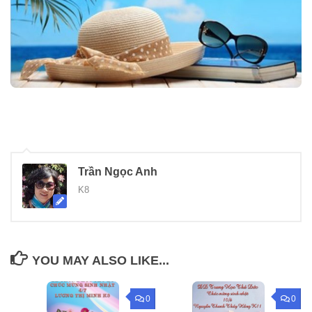
Trần Ngọc Anh
K8
YOU MAY ALSO LIKE...
0
0