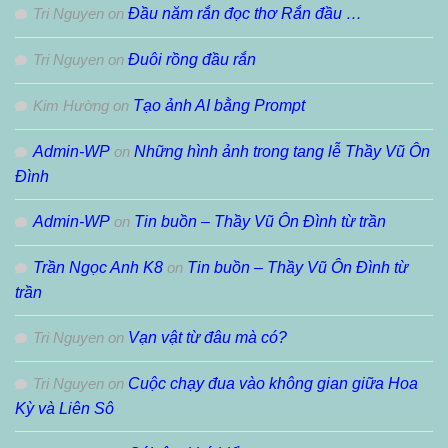
Tri Nguyen
on
Đầu năm rắn đọc thơ Rắn đầu …
Tri Nguyen
on
Đuôi rồng đầu rắn
Kim Hường
on
Tạo ảnh AI bằng Prompt
Admin-WP
on
Những hình ảnh trong tang lễ Thầy Vũ Ôn
Đình
Admin-WP
on
Tin buồn – Thầy Vũ Ôn Đình từ trần
Trần Ngọc Anh K8
on
Tin buồn – Thầy Vũ Ôn Đình từ
trần
Tri Nguyen
on
Vạn vật từ đâu mà có?
Tri Nguyen
on
Cuộc chạy đua vào không gian giữa Hoa
Kỳ và Liên Sô