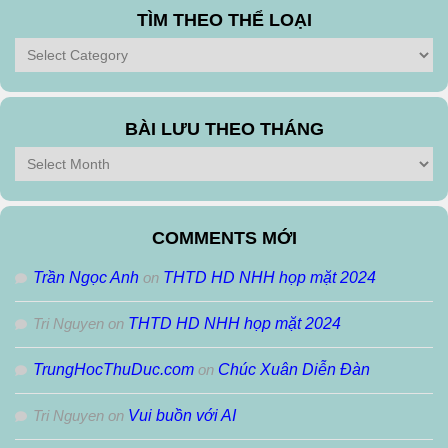
TÌM THEO THỂ LOẠI
Tìm
theo
Thể
Loại
BÀI LƯU THEO THÁNG
Bài
Lưu
Theo
Tháng
COMMENTS MỚI
Trần Ngọc Anh
on
THTD HD NHH họp mặt 2024
Tri Nguyen
on
THTD HD NHH họp mặt 2024
TrungHocThuDuc.com
on
Chúc Xuân Diễn Đàn
Tri Nguyen
on
Vui buồn với AI