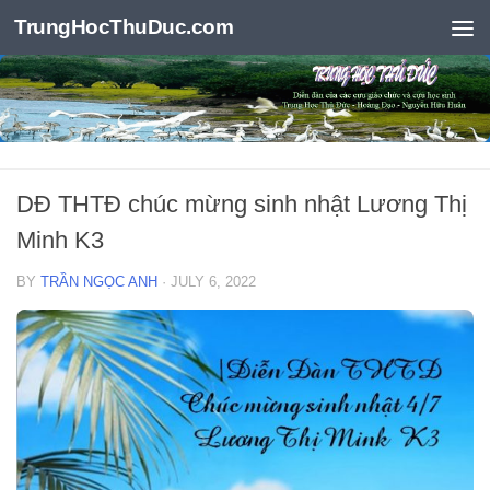
TrungHocThuDuc.com
Skip to content
DĐ THTĐ chúc mừng sinh nhật Lương Thị
Minh K3
BY
TRẦN NGỌC ANH
·
JULY 6, 2022