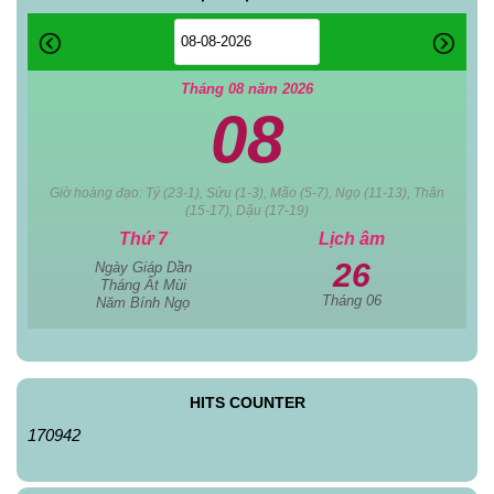
Tháng 08 năm 2026
08
Giờ hoàng đạo: Tý (23-1), Sửu (1-3), Mão (5-7), Ngọ (11-13), Thân
(15-17), Dậu (17-19)
Thứ 7
Lịch âm
26
Ngày Giáp Dần
Tháng Ất Mùi
Tháng 06
Năm Bính Ngọ
HITS COUNTER
170942