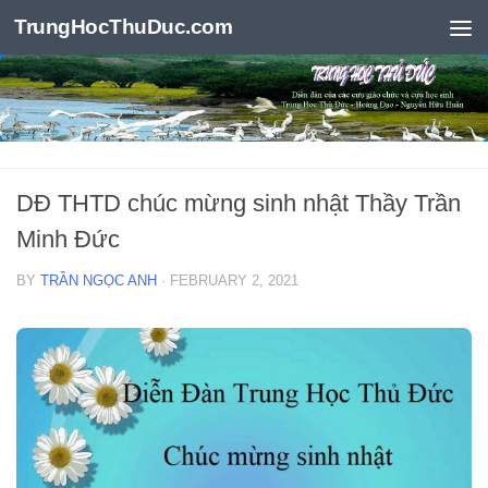
TrungHocThuDuc.com
Skip to content
DĐ THTD chúc mừng sinh nhật Thầy Trần
Minh Đức
BY
TRẦN NGỌC ANH
·
FEBRUARY 2, 2021