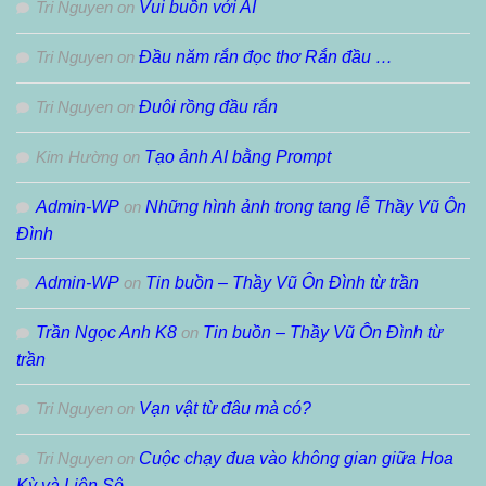
Tri Nguyen
on
Vui buồn với AI
Tri Nguyen
on
Đầu năm rắn đọc thơ Rắn đầu …
Tri Nguyen
on
Đuôi rồng đầu rắn
Kim Hường
on
Tạo ảnh AI bằng Prompt
Admin-WP
on
Những hình ảnh trong tang lễ Thầy Vũ Ôn
Đình
Admin-WP
on
Tin buồn – Thầy Vũ Ôn Đình từ trần
Trần Ngọc Anh K8
on
Tin buồn – Thầy Vũ Ôn Đình từ
trần
Tri Nguyen
on
Vạn vật từ đâu mà có?
Tri Nguyen
on
Cuộc chạy đua vào không gian giữa Hoa
Kỳ và Liên Sô