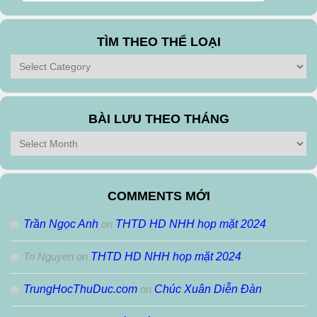
TÌM THEO THỂ LOẠI
Tìm
theo
Thể
Loại
BÀI LƯU THEO THÁNG
Bài
Lưu
Theo
Tháng
COMMENTS MỚI
Trần Ngọc Anh
on
THTD HD NHH họp mặt 2024
Tri Nguyen
on
THTD HD NHH họp mặt 2024
TrungHocThuDuc.com
on
Chúc Xuân Diễn Đàn