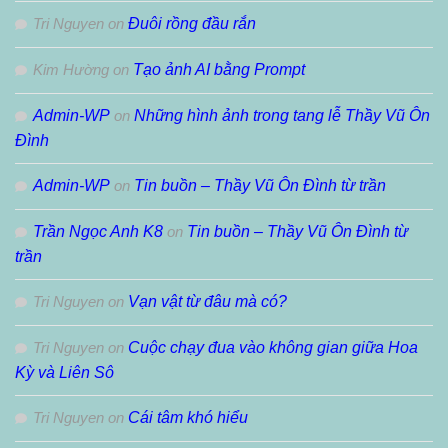
Tri Nguyen
on
Đuôi rồng đầu rắn
Kim Hường
on
Tạo ảnh AI bằng Prompt
Admin-WP
on
Những hình ảnh trong tang lễ Thầy Vũ Ôn
Đình
Admin-WP
on
Tin buồn – Thầy Vũ Ôn Đình từ trần
Trần Ngọc Anh K8
on
Tin buồn – Thầy Vũ Ôn Đình từ
trần
Tri Nguyen
on
Vạn vật từ đâu mà có?
Tri Nguyen
on
Cuộc chạy đua vào không gian giữa Hoa
Kỳ và Liên Sô
Tri Nguyen
on
Cái tâm khó hiểu