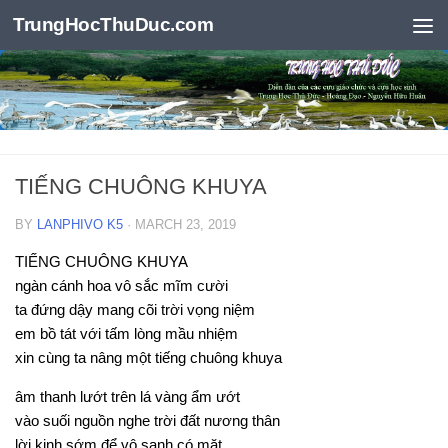
TrungHocThuDuc.com
Skip to content
TIẾNG CHUÔNG KHUYA
BY
LANPHIVO K5
·
MARCH 23, 2019
TIẾNG CHUÔNG KHUYA
ngàn cánh hoa vô sắc mĩm cười
ta đứng dậy mang cõi trời vọng niệm
em bồ tát với tấm lòng mầu nhiệm
xin cùng ta nâng một tiếng chuông khuya
âm thanh lướt trên lá vàng ẩm ướt
vào suối nguồn nghe trời đất nương thân
lời kinh sớm để vô sanh có mặt