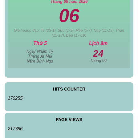
Tháng 08 năm 2026
06
Giờ hoàng đạo: Tý (23-1), Sửu (1-3), Mão (5-7), Ngọ (11-13), Thân
(15-17), Dậu (17-19)
Thứ 5
Lịch âm
24
Ngày Nhâm Tý
Tháng Ất Mùi
Tháng 06
Năm Bính Ngọ
HITS COUNTER
170255
PAGE VIEWS
217386