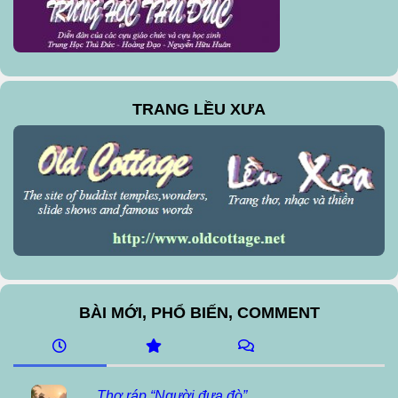
TRANG LỀU XƯA
BÀI MỚI, PHỔ BIẾN, COMMENT
Thơ ráp “Người đưa đò”