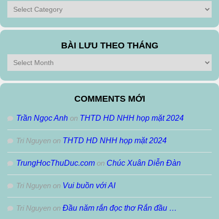
Tìm
theo
Thể
Loại
BÀI LƯU THEO THÁNG
Bài
Lưu
Theo
Tháng
COMMENTS MỚI
Trần Ngọc Anh
on
THTD HD NHH họp mặt 2024
Tri Nguyen
on
THTD HD NHH họp mặt 2024
TrungHocThuDuc.com
on
Chúc Xuân Diễn Đàn
Tri Nguyen
on
Vui buồn với AI
Tri Nguyen
on
Đầu năm rắn đọc thơ Rắn đầu …