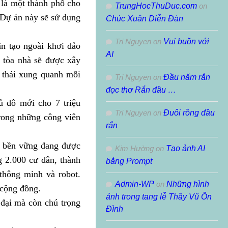
a là một thành phố cho
TrungHocThuDuc.com
on
. Dự án này sẽ sử dụng
Chúc Xuân Diễn Đàn
Tri Nguyen
on
Vui buồn với
ân tạo ngoài khơi đảo
AI
 tòa nhà sẽ được xây
h thái xung quanh mỗi
Tri Nguyen
on
Đầu năm rắn
đọc thơ Rắn đầu …
ủ đô mới cho 7 triệu
Tri Nguyen
on
Đuôi rồng đầu
rong những công viên
rắn
à bền vững đang được
Kim Hường
on
Tạo ảnh AI
g 2.000 cư dân, thành
bằng Prompt
 thông minh và robot.
Admin-WP
on
Những hình
 cộng đồng.
ảnh trong tang lễ Thầy Vũ Ôn
 đại mà còn chú trọng
Đình