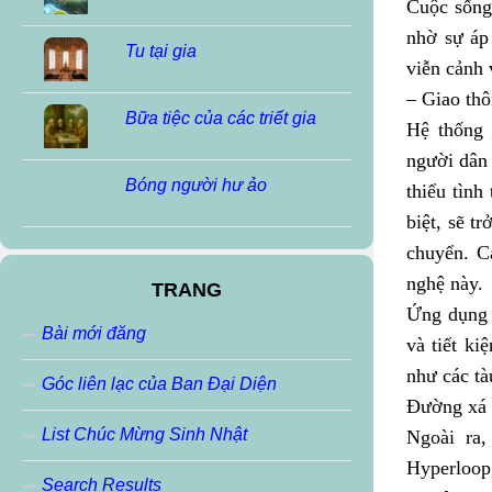
Cuộc sống 
nhờ sự áp
Tu tại gia
viễn cảnh 
– Giao thô
Bữa tiệc của các triết gia
Hệ thống 
người dân 
Bóng người hư ảo
thiểu tình
biệt, sẽ t
chuyển. C
nghệ này.
TRANG
Ứng dụng g
Bài mới đăng
và tiết ki
như các tà
Góc liên lạc của Ban Đại Diện
Đường xá đ
List Chúc Mừng Sinh Nhật
Ngoài ra,
Hyperloop
Search Results