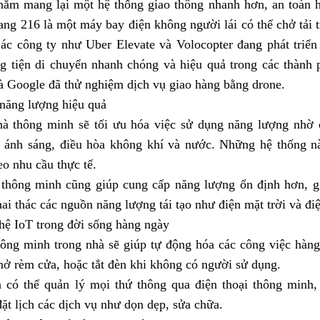
hằm mang lại một hệ thống giao thông nhanh hơn, an toàn 
ng 216 là một máy bay điện không người lái có thể chở tải 
ác công ty như Uber Elevate và Volocopter đang phát triển
g tiện di chuyển nhanh chóng và hiệu quả trong các thành 
 Google đã thử nghiệm dịch vụ giao hàng bằng drone.
 năng lượng hiệu quả
hà thông minh sẽ tối ưu hóa việc sử dụng năng lượng nhờ 
n ánh sáng, điều hòa không khí và nước. Những hệ thống n
heo nhu cầu thực tế.
 thông minh cũng giúp cung cấp năng lượng ổn định hơn, gi
hai thác các nguồn năng lượng tái tạo như điện mặt trời và điệ
hệ IoT trong đời sống hàng ngày
hông minh trong nhà sẽ giúp tự động hóa các công việc hàn
mở rèm cửa, hoặc tắt đèn khi không có người sử dụng.
 có thể quản lý mọi thứ thông qua điện thoại thông minh, 
ặt lịch các dịch vụ như dọn dẹp, sửa chữa.