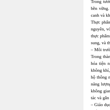
Trong tươ
bền vững.
canh và kh
Thực phẩm
nguyên, vớ
thực phẩm 
sung, và t
– Môi trư
Trong thàn
hóa tiện 
không khí,
hộ thông m
năng lượng
không gia
tác và gắn
– Giáo dụ