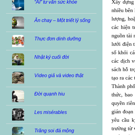
Xây dựng 
“AI” tư vấn sức khỏe
nhiều bên 
lượng, ho
Ăn chay – Một triết lý sống
các hiện 
nguồn tài 
Thực đơn dinh dưỡng
lưới điện 
số khỏi c
Nhật ký cuối đời
các dịch v
sách hỗ tr
Video giả và video thật
tạo ra các
Thành phố
Đời quạnh hiu
thức, bao
quyền riên
gián đoạn 
Les misérables
yêu cầu k
trường từ 
Trăng soi đá mộng