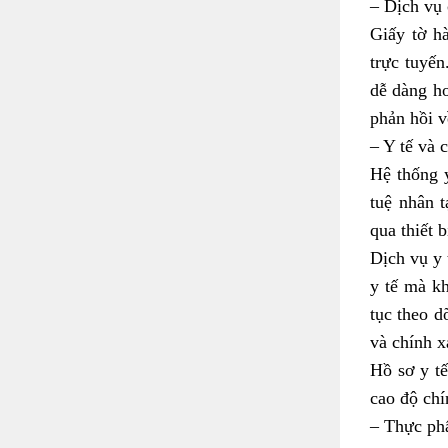
– Dịch vụ
Giấy tờ h
trực tuyến
dễ dàng hơ
phản hồi v
– Y tế và 
Hệ thống y
tuệ nhân t
qua thiết 
Dịch vụ y 
y tế mà kh
tục theo d
và chính x
Hồ sơ y tế
cao độ chí
– Thực ph