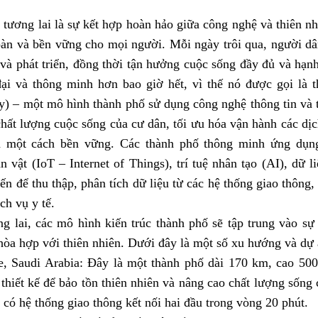
tương lai là sự kết hợp hoàn hảo giữa công nghệ và thiên nh
toàn và bền vững cho mọi người. Mỗi ngày trôi qua, người 
 và phát triển, đồng thời tận hưởng cuộc sống đầy đủ và hạn
đại và thông minh hơn bao giờ hết, vì thế nó được gọi là 
y) – một mô hình thành phố sử dụng công nghệ thông tin và 
hất lượng cuộc sống của cư dân, tối ưu hóa vận hành các dịc
n một cách bền vững. Các thành phố thông minh ứng dụn
ạn vật (IoT – Internet of Things), trí tuệ nhân tạo (AI), dữ l
ến để thu thập, phân tích dữ liệu từ các hệ thống giao thông
ch vụ y tế.
g lai, các mô hình kiến trúc thành phố sẽ tập trung vào s
hòa hợp với thiên nhiên. Dưới đây là một số xu hướng và dự 
e, Saudi Arabia: Đây là một thành phố dài 170 km, cao 500
thiết kế để bảo tồn thiên nhiên và nâng cao chất lượng sống
 có hệ thống giao thông kết nối hai đầu trong vòng 20 phút.