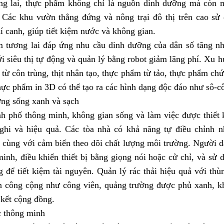
ng lai, thực phẩm không chỉ là nguồn dinh dưỡng mà còn m
 Các khu vườn thẳng đứng và nông trại đô thị trên cao sử
í canh, giúp tiết kiệm nước và không gian.
 tương lai đáp ứng nhu cầu dinh dưỡng của dân số tăng nh
i siêu thị tự động và quản lý bằng robot giảm lãng phí. Xu 
từ côn trùng, thịt nhân tạo, thực phẩm từ tảo, thực phẩm ch
hực phẩm in 3D có thể tạo ra các hình dạng độc đáo như sô-
ờng sống xanh và sạch
h phố thông minh, không gian sống và làm việc được thiết 
nghi và hiệu quả. Các tòa nhà có khả năng tự điều chỉnh n
 cùng với cảm biến theo dõi chất lượng môi trường. Người d
inh, điều khiển thiết bị bằng giọng nói hoặc cử chỉ, và sử 
 để tiết kiệm tài nguyên. Quản lý rác thải hiệu quả với thù
n công cộng như công viên, quảng trường được phủ xanh, k
 kết cộng đồng.
c thông minh