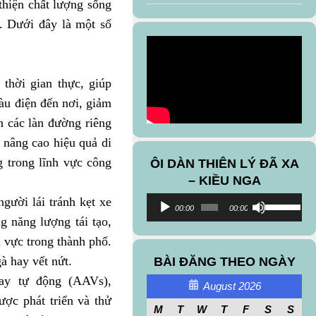
 thiện chất lượng sống
c. Dưới đây là một số
thời gian thực, giúp
tàu điện đến nơi, giảm
ên các làn đường riêng
i nâng cao hiệu quả di
 trong lĩnh vực công
ÔI DÀN THIÊN LÝ ĐÃ XA
– KIỀU NGA
Audio
Use
gười lái tránh kẹt xe
00:00
00:00
Player
Up/Down
g năng lượng tái tạo,
Arrow
u vực trong thành phố.
keys
à hay vết nứt.
BÀI ĐĂNG THEO NGÀY
to
bay tự động (AAVs),
increase
August 2026
ợc phát triển và thử
or
M
T
W
T
F
S
S