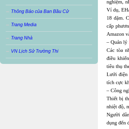
nghiệm, n
Ví dụ, EHa
Thông Báo của Ban Bầu Cử
18 dặm. C
Trang Media
cấp phươn
Amazon và
Trang Nhà
– Quản lý
Các tòa n
VN Lịch Sử Trường Thi
điều khiể
tiêu thụ t
Lưới điện
tích cực k
– Công ng
Thiết bị t
nhiệt độ, 
Người dân
dụng đến đ