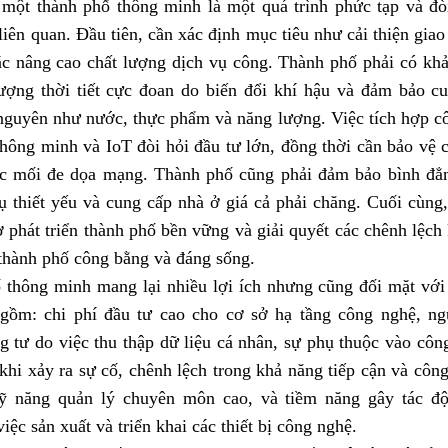
một thành phố thông minh là một quá trình phức tạp và đòi
liên quan. Đầu tiên, cần xác định mục tiêu như cải thiện giao
ặc nâng cao chất lượng dịch vụ công. Thành phố phải có kh
tượng thời tiết cực đoan do biến đổi khí hậu và đảm bảo c
nguyên như nước, thực phẩm và năng lượng. Việc tích hợp cô
thông minh và IoT đòi hỏi đầu tư lớn, đồng thời cần bảo vệ 
ác mối đe dọa mạng. Thành phố cũng phải đảm bảo bình đẳng
ụ thiết yếu và cung cấp nhà ở giá cả phải chăng. Cuối cùng,
ợ phát triển thành phố bền vững và giải quyết các chênh lệch k
 thành phố công bằng và đáng sống.
 thông minh mang lại nhiều lợi ích nhưng cũng đối mặt với
 gồm: chi phí đầu tư cao cho cơ sở hạ tầng công nghệ, n
g tư do việc thu thập dữ liệu cá nhân, sự phụ thuộc vào côn
khi xảy ra sự cố, chênh lệch trong khả năng tiếp cận và côn
ỹ năng quản lý chuyên môn cao, và tiềm năng gây tác độ
việc sản xuất và triển khai các thiết bị công nghệ.