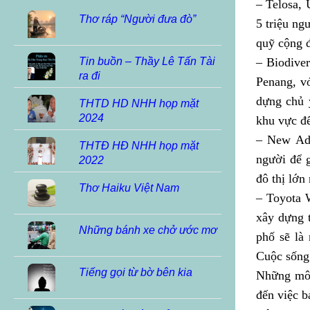
– Telosa, 
Thơ ráp “Người đưa đò”
5 triệu ng
quỹ cộng đ
– Biodiver
Tin buồn – Thầy Lê Tấn Tài
ra đi
Penang, v
dựng chủ 
THTD HD NHH họp mặt
2024
khu vực để
– New Adm
THTĐ HĐ NHH họp mặt
người để 
2022
đô thị lớn 
Thơ Haiku Việt Nam
– Toyota 
xây dựng 
Những bánh xe chở ước mơ
phố sẽ là 
Cuộc sống 
Tiếng gọi từ bờ bên kia
Những mô h
đến việc b