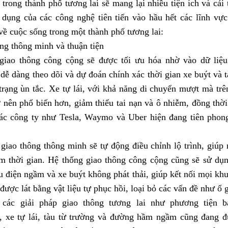
trong thành phố tương lai sẽ mang lại nhiều tiện ích và cải
 dụng của các công nghệ tiên tiến vào hầu hết các lĩnh vự
về cuộc sống trong một thành phố tương lai:
ng thông minh và thuận tiện
giao thông công cộng sẽ được tối ưu hóa nhờ vào dữ liệu 
dễ dàng theo dõi và dự đoán chính xác thời gian xe buýt và 
 trạng ùn tắc. Xe tự lái, với khả năng di chuyển mượt mà tr
rở nên phổ biến hơn, giảm thiểu tai nạn và ô nhiễm, đồng thờ
ác công ty như Tesla, Waymo và Uber hiện đang tiên phong
iao thông thông minh sẽ tự động điều chỉnh lộ trình, giúp n
ệm thời gian. Hệ thống giao thông công cộng cũng sẽ sử dụn
u điện ngầm và xe buýt không phát thải, giúp kết nối mọi kh
ược lát bằng vật liệu tự phục hồi, loại bỏ các vấn đề như ổ g
 các giải pháp giao thông tương lai như phương tiện 
, xe tự lái, tàu từ trường và đường hầm ngầm cũng đang đư