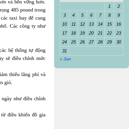
decrease
hơn và bền vững hơn.
1
2
volume.
trọng 485 pound trong
3
4
5
6
7
8
9
 các taxi bay để cung
10
11
12
13
14
15
16
phố. Các công ty như
17
18
19
20
21
22
23
24
25
26
27
28
29
30
các hệ thống tự động
31
ày sẽ điều chỉnh mức
« Jun
ảm thiểu lãng phí và
n gió.
g ngày như điều chỉnh
từ điều khiển đồ gia