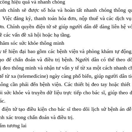
 công hiệu quả và nhanh chóng
ành chính sẽ được số hóa và hoàn tất nhanh chóng thông qu
. Việc đăng ký, thanh toán hóa đơn, nộp thuế và các dịch vụ
n. Chính quyền điện tử sẽ giúp người dân dễ dàng liên hệ v
ề các vấn đề xã hội hoặc hạ tầng.
chăm sóc sức khỏe thông minh
 tế hiện đại bao gồm các bệnh viện và phòng khám tự động, 
ạo để chẩn đoán và điều trị bệnh. Người dân có thể theo dõ
bị đeo thông minh và nhận tư vấn y tế từ xa một cách nhanh ch
tế từ xa (telemedicine) ngày càng phổ biến, giúp người dân t
ông cần phải đến bệnh viện. Các thiết bị đeo tay hoặc thiết
õi sức khỏe và truyền dữ liệu trực tiếp cho bác sĩ, giúp theo 
ác.
 điện tử tạo điều kiện cho bác sĩ theo dõi lịch sử bệnh án 
nh xác trong chẩn đoán và điều trị.
ẩm tương lai