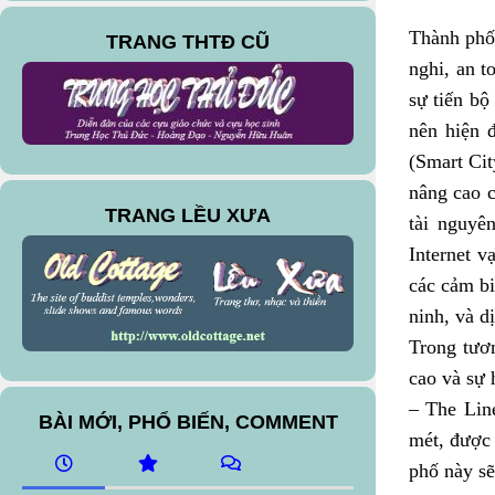
Thành phố 
TRANG THTĐ CŨ
nghi, an 
sự tiến bộ
nên hiện 
(Smart Cit
nâng cao c
TRANG LỀU XƯA
tài nguyê
Internet v
các cảm bi
ninh, và dị
Trong tươn
cao và sự 
– The Lin
BÀI MỚI, PHỔ BIẾN, COMMENT
mét, được 
phố này sẽ