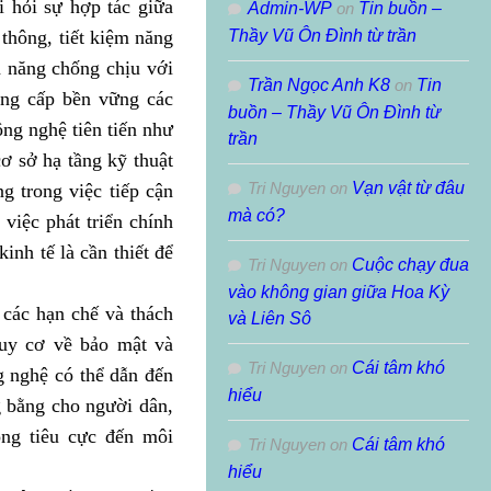
 hỏi sự hợp tác giữa
Admin-WP
on
Tin buồn –
 thông, tiết kiệm năng
Thầy Vũ Ôn Đình từ trần
ả năng chống chịu với
Trần Ngọc Anh K8
on
Tin
ung cấp bền vững các
buồn – Thầy Vũ Ôn Đình từ
ng nghệ tiên tiến như
trần
cơ sở hạ tầng kỹ thuật
Tri Nguyen
on
Vạn vật từ đâu
 trong việc tiếp cận
mà có?
 việc phát triển chính
inh tế là cần thiết để
Tri Nguyen
on
Cuộc chạy đua
vào không gian giữa Hoa Kỳ
 các hạn chế và thách
và Liên Sô
guy cơ về bảo mật và
Tri Nguyen
on
Cái tâm khó
g nghệ có thể dẫn đến
hiểu
g bằng cho người dân,
ng tiêu cực đến môi
Tri Nguyen
on
Cái tâm khó
hiểu