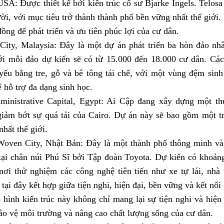
USA: Được thiết kế bởi kiến trúc cổ sư Bjarke Ingels. Telos
ười, với mục tiêu trở thành thành phố bền vững nhất thế giới
ồng để phát triển và ưu tiên phúc lợi của cư dân.
City, Malaysia: Đây là một dự án phát triển ba hòn đảo nh
ới mỗi đảo dự kiến sẽ có từ 15.000 đến 18.000 cư dân. Các
yếu bằng tre, gỗ và bê tông tái chế, với một vùng đệm sin
 hỗ trợ đa dạng sinh học.
inistrative Capital, Egypt: Ai Cập đang xây dựng một th
giảm bớt sự quá tải của Cairo. Dự án này sẽ bao gồm một t
nhất thế giới.
Woven City, Nhật Bản: Đây là một thành phố thông minh v
tại chân núi Phú Sĩ bởi Tập đoàn Toyota. Dự kiến có khoản
nơi thử nghiệm các công nghệ tiên tiến như xe tự lái, nhà
tại đây kết hợp giữa tiện nghi, hiện đại, bền vững và kết nối
ình kiến trúc này không chỉ mang lại sự tiện nghi và hiện
ảo vệ môi trường và nâng cao chất lượng sống của cư dân.