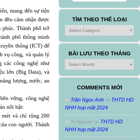
iên, mang đến sự tiện
dân đều cảm nhận được
TÌM THEO THỂ LOẠI
h phúc. Thành phố trở
Tìm
theo
thành phố thông minh
Thể
truyền thông (ICT) để
Loại
BÀI LƯU THEO THÁNG
h vụ công, và quản lý
Bài
g các công nghệ như
Lưu
iệu lớn (Big Data), và
Theo
, năng lượng, nước, an
Tháng
COMMENTS MỚI
ự bền vững, công nghệ
Trần Ngọc Anh
on
THTD HD
án nổi bật:
NHH họp mặt 2024
 mét và chỉ rộng 200
Tri Nguyen
on
THTD HD
 của con người. Thành
NHH họp mặt 2024