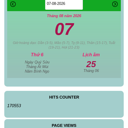
Tháng 08 năm 2026
07
Giờ hoàng đạo: Dần (3-5), Mão (5-7), Tỵ (9-11), Thân (15-17), Tuất
(19-21), Hợi (21-23)
Thứ 6
Lịch âm
25
Ngày Quý Sửu
Tháng Ất Mùi
Tháng 06
Năm Bính Ngọ
HITS COUNTER
170553
PAGE VIEWS