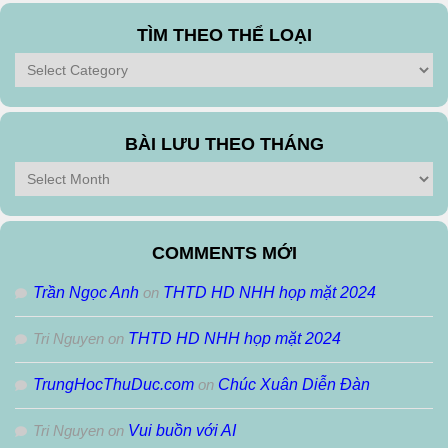
TÌM THEO THỂ LOẠI
Tìm
theo
Thể
Loại
BÀI LƯU THEO THÁNG
Bài
Lưu
Theo
Tháng
COMMENTS MỚI
Trần Ngọc Anh
on
THTD HD NHH họp mặt 2024
Tri Nguyen
on
THTD HD NHH họp mặt 2024
TrungHocThuDuc.com
on
Chúc Xuân Diễn Đàn
Tri Nguyen
on
Vui buồn với AI