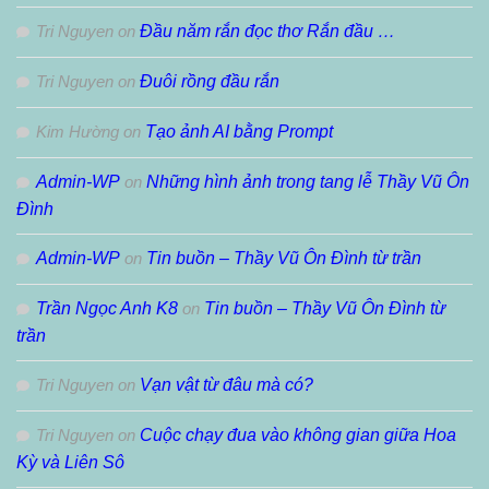
Tri Nguyen
on
Đầu năm rắn đọc thơ Rắn đầu …
Tri Nguyen
on
Đuôi rồng đầu rắn
Kim Hường
on
Tạo ảnh AI bằng Prompt
Admin-WP
on
Những hình ảnh trong tang lễ Thầy Vũ Ôn
Đình
Admin-WP
on
Tin buồn – Thầy Vũ Ôn Đình từ trần
Trần Ngọc Anh K8
on
Tin buồn – Thầy Vũ Ôn Đình từ
trần
Tri Nguyen
on
Vạn vật từ đâu mà có?
Tri Nguyen
on
Cuộc chạy đua vào không gian giữa Hoa
Kỳ và Liên Sô