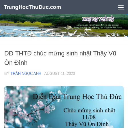
TrungHocThuDuc.com
Skip to content
DĐ THTĐ chúc mừng sinh nhật Thầy Vũ
Ôn Đình
BY
TRẦN NGỌC ANH
·
AUGUST 11, 2020