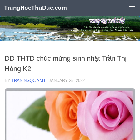
TrungHocThuDuc.com
Skip to content
DĐ THTĐ chúc mừng sinh nhật Trần Thị
Hồng K2
BY
TRẦN NGỌC ANH
·
JANUARY 25, 2022