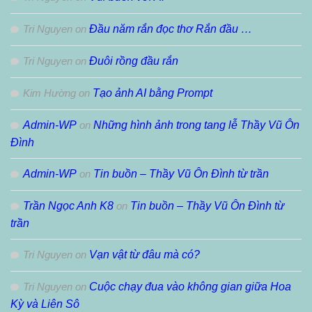
Tri Nguyen
on
Đầu năm rắn đọc thơ Rắn đầu …
Tri Nguyen
on
Đuôi rồng đầu rắn
Kim Hường
on
Tạo ảnh AI bằng Prompt
Admin-WP
on
Những hình ảnh trong tang lễ Thầy Vũ Ôn
Đình
Admin-WP
on
Tin buồn – Thầy Vũ Ôn Đình từ trần
Trần Ngọc Anh K8
on
Tin buồn – Thầy Vũ Ôn Đình từ
trần
Tri Nguyen
on
Vạn vật từ đâu mà có?
Tri Nguyen
on
Cuộc chạy đua vào không gian giữa Hoa
Kỳ và Liên Sô