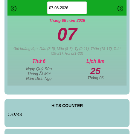
Tháng 08 năm 2026
07
Giờ hoàng đạo: Dần (3-5), Mão (5-7), Tỵ (9-11), Thân (15-17), Tuất
(19-21), Hợi (21-23)
Thứ 6
Lịch âm
25
Ngày Quý Sửu
Tháng Ất Mùi
Tháng 06
Năm Bính Ngọ
HITS COUNTER
170743