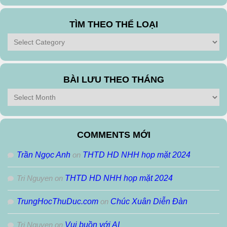
TÌM THEO THỂ LOẠI
Tìm
theo
Thể
Loại
BÀI LƯU THEO THÁNG
Bài
Lưu
Theo
Tháng
COMMENTS MỚI
Trần Ngọc Anh
on
THTD HD NHH họp mặt 2024
Tri Nguyen
on
THTD HD NHH họp mặt 2024
TrungHocThuDuc.com
on
Chúc Xuân Diễn Đàn
Tri Nguyen
on
Vui buồn với AI