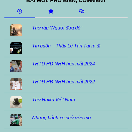
BÀI MỚI, PHỔ BIẾN, COMMENT
Thơ ráp “Người đưa đò”
Tin buồn – Thầy Lê Tấn Tài ra đi
THTD HD NHH họp mặt 2024
THTĐ HĐ NHH họp mặt 2022
Thơ Haiku Việt Nam
Những bánh xe chở ước mơ