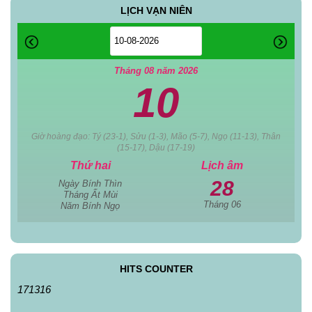
LỊCH VẠN NIÊN
Tháng 08 năm 2026
10
Giờ hoàng đạo: Tý (23-1), Sửu (1-3), Mão (5-7), Ngọ (11-13), Thân
(15-17), Dậu (17-19)
Thứ hai
Lịch âm
28
Ngày Bính Thìn
Tháng Ất Mùi
Tháng 06
Năm Bính Ngọ
HITS COUNTER
171316