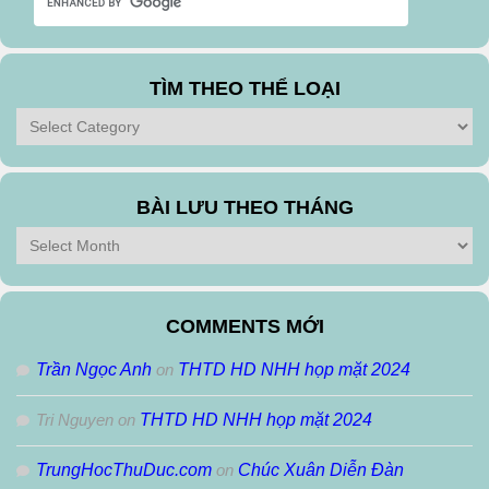
TÌM THEO THỂ LOẠI
Tìm
theo
Thể
Loại
BÀI LƯU THEO THÁNG
Bài
Lưu
Theo
Tháng
COMMENTS MỚI
Trần Ngọc Anh
on
THTD HD NHH họp mặt 2024
Tri Nguyen
on
THTD HD NHH họp mặt 2024
TrungHocThuDuc.com
on
Chúc Xuân Diễn Đàn