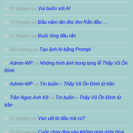
Tri Nguyen
on
Vui buồn với AI
Tri Nguyen
on
Đầu năm rắn đọc thơ Rắn đầu …
Tri Nguyen
on
Đuôi rồng đầu rắn
Kim Hường
on
Tạo ảnh AI bằng Prompt
Admin-WP
on
Những hình ảnh trong tang lễ Thầy Vũ Ôn
Đình
Admin-WP
on
Tin buồn – Thầy Vũ Ôn Đình từ trần
Trần Ngọc Anh K8
on
Tin buồn – Thầy Vũ Ôn Đình từ
trần
Tri Nguyen
on
Vạn vật từ đâu mà có?
Tri Nguyen
on
Cuộc chạy đua vào không gian giữa Hoa