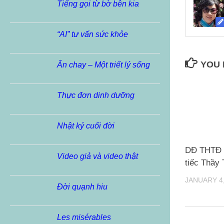
Tiếng gọi từ bờ bên kia
“AI” tư vấn sức khỏe
YOU 
Ăn chay – Một triết lý sống
Thực đơn dinh dưỡng
Nhật ký cuối đời
DĐ THTĐ 
Video giả và video thật
tiếc Thầy 
JANUARY 4,
Đời quạnh hiu
Les misérables