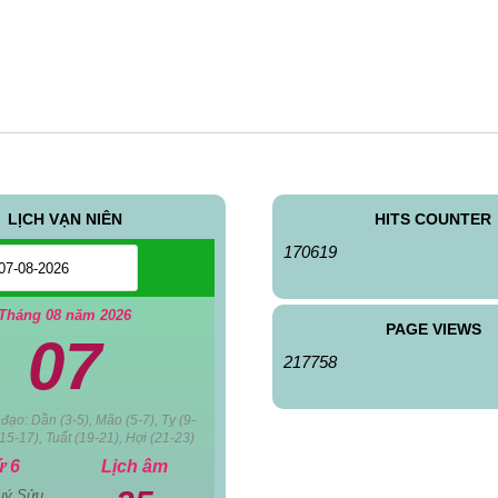
LỊCH VẠN NIÊN
HITS COUNTER
170619
Tháng 08 năm 2026
PAGE VIEWS
07
217758
đạo: Dần (3-5), Mão (5-7), Tỵ (9-
15-17), Tuất (19-21), Hợi (21-23)
ứ 6
Lịch âm
uý Sửu