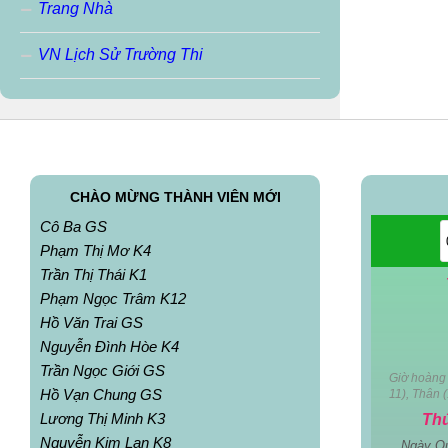
Trang Nhà
VN Lịch Sử Trường Thi
CHÀO MỪNG THÀNH VIÊN MỚI
Cô Ba GS
Phạm Thị Mơ K4
Trần Thị Thái K1
Phạm Ngọc Trâm K12
Hồ Văn Trai GS
Nguyễn Đình Hòe K4
Trần Ngọc Giới GS
Giờ hoàng 
Hồ Vạn Chung GS
11), Thân (
Lương Thị Minh K3
Th
Nguyễn Kim Lan K8
Ngày Q