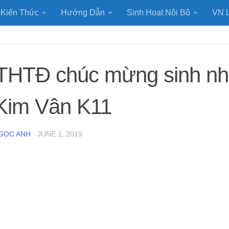
Kiến Thức
Hướng Dẫn
Sinh Hoạt Nội Bộ
VN L
THTĐ chúc mừng sinh nhậ
 Kim Vân K11
GỌC ANH
·
JUNE 1, 2019