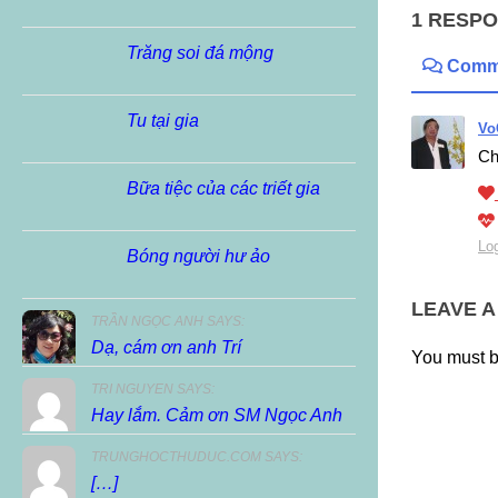
1 RESP
Trăng soi đá mộng
Comm
Tu tại gia
Vo
Ch
Bữa tiệc của các triết gia
Log
Bóng người hư ảo
LEAVE A
TRẦN NGỌC ANH SAYS:
Dạ, cám ơn anh Trí
You must 
TRI NGUYEN SAYS:
Hay lắm. Cảm ơn SM Ngọc Anh
TRUNGHOCTHUDUC.COM SAYS:
[…]