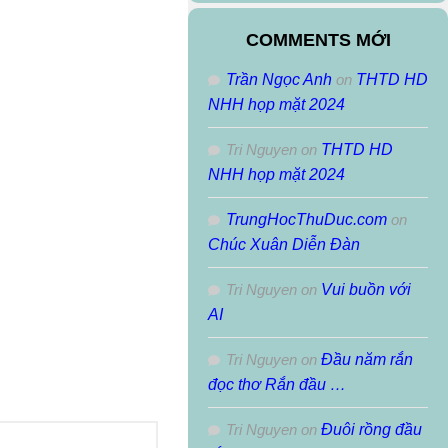
Theo
Tháng
COMMENTS MỚI
Trần Ngọc Anh
on
THTD HD
NHH họp mặt 2024
Tri Nguyen
on
THTD HD
NHH họp mặt 2024
TrungHocThuDuc.com
on
Chúc Xuân Diễn Đàn
Tri Nguyen
on
Vui buồn với
AI
Tri Nguyen
on
Đầu năm rắn
đọc thơ Rắn đầu …
Tri Nguyen
on
Đuôi rồng đầu