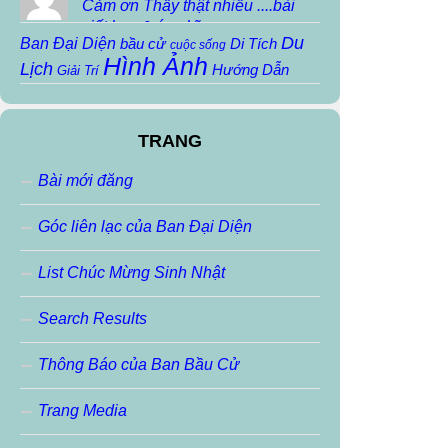
Cảm ơn Thầy thật nhiều ....bài
viết hay & ý nghĩa...
Du
Ban Đại Diện
bầu cử
Di Tích
cuộc sống
Hình Ảnh
Lịch
Hướng Dẫn
Giải Trí
Khoa Học
Họp mặt
Họp mặt truyền thống
Kiến Thức
Lịch
Ký Sự
Kiến trúc
Sử
TRANG
Người Nổi Tiếng
Mẹo Vặt
Nhạc Sáng Tác
pvv
Sinh Hoạt Nội
Nhạc THTĐ
Phiếm
robot
Bài mới đăng
Thơ
Thông báo
Bộ
slideshow
THIỀN
Thơ Chua
Thơ Sáng Tác
Thơ
Thơ Haiku
Thơ ráp
Góc liên lạc của Ban Đại Diện
Tin học
VoChieu
Tin Tức
Thư Ngỏ
Tin Buồn
Tran Ngoc Anh
Videos
VoChieu
vui cười
List Chúc Mừng Sinh Nhật
vvp
Đặc San
Đoản Văn
Ảnh Động
ảnh đẹp
Search Results
Thông Báo của Ban Bầu Cử
Trang Media