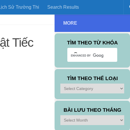
ịch Sử Trường Thi
Search Results
MORE
t Tiếc
TÌM THEO TỪ KHÓA
TÌM THEO THỂ LOẠI
Tìm
theo
Thể
Loại
BÀI LƯU THEO THÁNG
Bài
Lưu