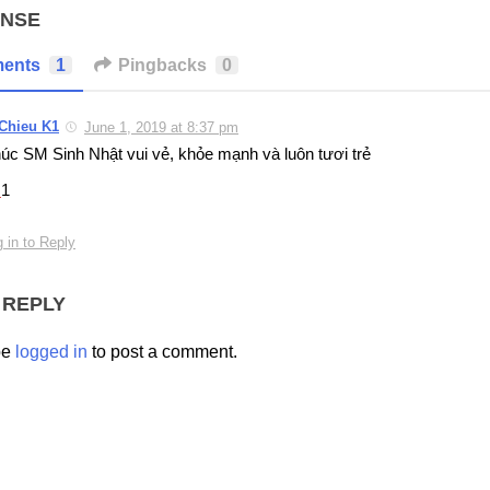
ONSE
ents
1
Pingbacks
0
Chieu K1
June 1, 2019 at 8:37 pm
úc SM Sinh Nhật vui vẻ, khỏe mạnh và luôn tươi trẻ
1
 in to Reply
 REPLY
be
logged in
to post a comment.