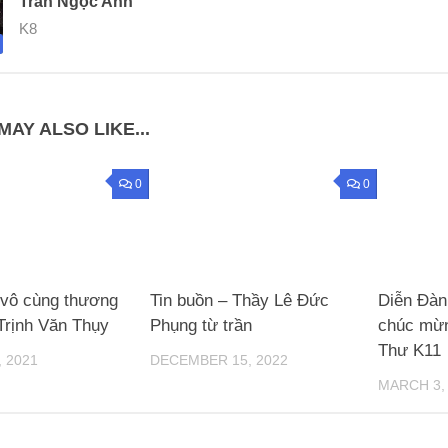
Trần Ngọc Anh
K8
MAY ALSO LIKE...
0
0
vô cùng thương
Tin buồn – Thầy Lê Đức
Diễn Đà
Trịnh Văn Thụy
Phụng từ trần
chúc mừn
Thư K11
 2021
DECEMBER 15, 2022
MARCH 3,