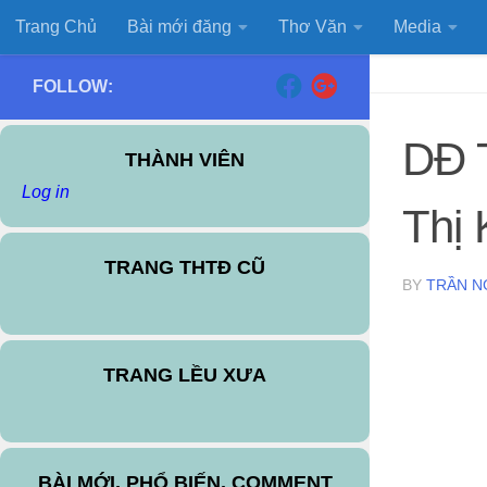
Trang Chủ
Bài mới đăng
Thơ Văn
Media
Skip to content
FOLLOW:
DĐ 
THÀNH VIÊN
Log in
Thị
TRANG THTĐ CŨ
BY
TRẦN N
TRANG LỀU XƯA
BÀI MỚI, PHỔ BIẾN, COMMENT