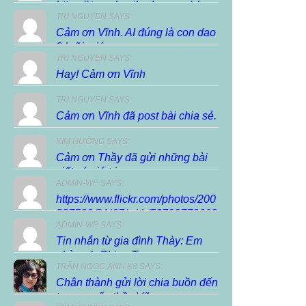
https://.trunghocthuduc.com/chuc-
TRI NGUYEN SAYS:
xuan-dien-dan/ […]
Cảm ơn Vĩnh. AI đúng là con dao
2 lưỡi, giúp...
TRI NGUYEN SAYS:
Hay! Cảm ơn Vĩnh
TRI NGUYEN SAYS:
Cảm ơn Vĩnh đã post bài chia sẻ.
KIM HƯỜNG SAYS:
Cảm ơn Thầy đã gửi những bài
viết có giá trị...
ADMIN-WP SAYS:
https://www.flickr.com/photos/200
887530@N07/with/53799770663
ADMIN-WP SAYS:
Tin nhắn từ gia đình Thày: Em
nhờ anh Chieu Tran...
TRẦN NGỌC ANH K8 SAYS:
Chân thành gửi lời chia buồn đến
tang quyến thầy Vũ...