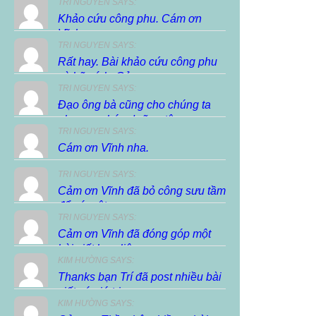
TRI NGUYEN SAYS:
Khảo cứu công phu. Cám ơn
Vĩnh.
TRI NGUYEN SAYS:
Rất hay. Bài khảo cứu công phu
và hữu ích. Cảm...
TRI NGUYEN SAYS:
Đạo ông bà cũng cho chúng ta
phương pháp dưỡng tâm,...
TRI NGUYEN SAYS:
Cám ơn Vĩnh nha.
TRI NGUYEN SAYS:
Cảm ơn Vĩnh đã bỏ công sưu tầm
để có một...
TRI NGUYEN SAYS:
Cảm ơn Vĩnh đã đóng góp một
bài viết hay, liên...
KIM HƯỜNG SAYS:
Thanks bạn Trí đã post nhiều bài
viết có giá trị...
KIM HƯỜNG SAYS: