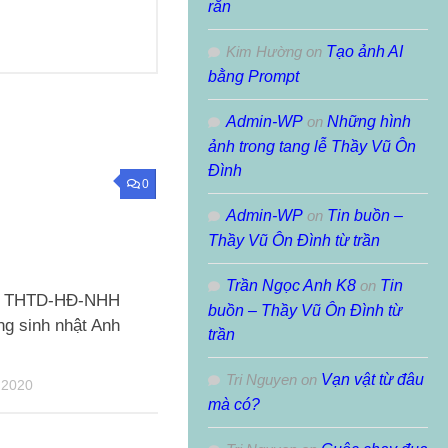
rắn
Kim Hường
on
Tạo ảnh AI
bằng Prompt
Admin-WP
on
Những hình
ảnh trong tang lễ Thầy Vũ Ôn
Đình
0
Admin-WP
on
Tin buồn –
Thầy Vũ Ôn Đình từ trần
Trần Ngọc Anh K8
on
Tin
n THTD-HĐ-NHH
buồn – Thầy Vũ Ôn Đình từ
g sinh nhật Anh
trần
Tri Nguyen
on
Vạn vật từ đâu
 2020
mà có?