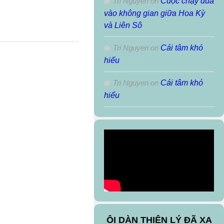
Tri Nguyen
on
Cuộc chạy đua
vào không gian giữa Hoa Kỳ
và Liên Sô
Tri Nguyen
on
Cái tâm khó
hiểu
Tri Nguyen
on
Cái tâm khó
hiểu
ÔI DÀN THIÊN LÝ ĐÃ XA