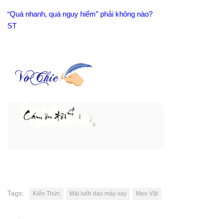
“Quá nhanh, quá nguy hiểm” phải không nào?
ST
Tags:
Kiến Thức
Mài lưỡi dao máy xay
Mẹo Vặt