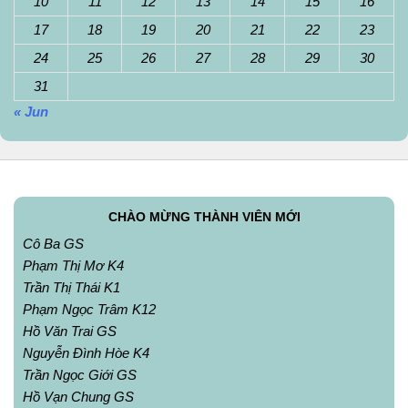
10
11
12
13
14
15
16
17
18
19
20
21
22
23
24
25
26
27
28
29
30
31
« Jun
CHÀO MỪNG THÀNH VIÊN MỚI
Cô Ba GS
Phạm Thị Mơ K4
Trần Thị Thái K1
Phạm Ngọc Trâm K12
Hồ Văn Trai GS
Nguyễn Đình Hòe K4
Trần Ngọc Giới GS
Hồ Vạn Chung GS