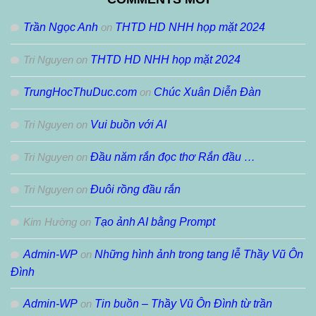
Trần Ngọc Anh
on
THTD HD NHH họp mặt 2024
Tri Nguyen
on
THTD HD NHH họp mặt 2024
TrungHocThuDuc.com
on
Chúc Xuân Diễn Đàn
Tri Nguyen
on
Vui buồn với AI
Tri Nguyen
on
Đầu năm rắn đọc thơ Rắn đầu …
Tri Nguyen
on
Đuôi rồng đầu rắn
Kim Hường
on
Tạo ảnh AI bằng Prompt
Admin-WP
on
Những hình ảnh trong tang lễ Thầy Vũ Ôn
Đình
Admin-WP
on
Tin buồn – Thầy Vũ Ôn Đình từ trần