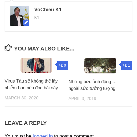
VoChieu K1
K1
YOU MAY ALSO LIKE...
0
1
Virus Tàu sẽ không thể lây
Những bức ảnh động …
nhiễm bạn nếu đọc bài này
ngoài sức tưởng tượng
MARCH 30, 2020
APRIL 3, 2019
LEAVE A REPLY
You must be
logged in
to post a comment.