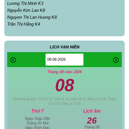
Lương Thị Minh K3
Nguyễn Kim Lan K8
Nguyen Thi Lan Huong K8
Trần Thị Hằng K4
LỊCH VẠN NIÊN
Tháng 08 năm 2026
08
Giờ hoàng đạo: Tý (23-1), Sửu (1-3), Mão (5-7), Ngọ (11-13), Thân
(15-17), Dậu (17-19)
Thứ 7
Lịch âm
26
Ngày Giáp Dần
Tháng Ất Mùi
Tháng 06
Năm Bính Ngọ