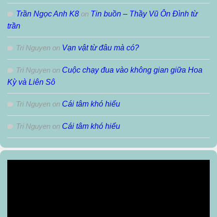
Trần Ngọc Anh K8
on
Tin buồn – Thầy Vũ Ôn Đình từ
trần
Tri Nguyen
on
Vạn vật từ đâu mà có?
Tri Nguyen
on
Cuộc chạy đua vào không gian giữa Hoa
Kỳ và Liên Sô
Tri Nguyen
on
Cái tâm khó hiểu
Tri Nguyen
on
Cái tâm khó hiểu