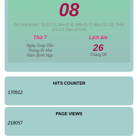
08
Giờ hoàng đạo: Tý (23-1), Sửu (1-3), Mão (5-7), Ngọ (11-13), Thân
(15-17), Dậu (17-19)
Thứ 7
Lịch âm
26
Ngày Giáp Dần
Tháng Ất Mùi
Tháng 06
Năm Bính Ngọ
HITS COUNTER
170912
PAGE VIEWS
218057