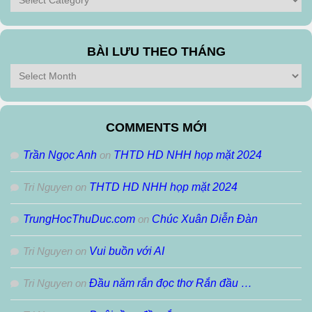
theo
Thể
Loại
BÀI LƯU THEO THÁNG
Bài
Lưu
Theo
Tháng
COMMENTS MỚI
Trần Ngọc Anh
on
THTD HD NHH họp mặt 2024
Tri Nguyen
on
THTD HD NHH họp mặt 2024
TrungHocThuDuc.com
on
Chúc Xuân Diễn Đàn
Tri Nguyen
on
Vui buồn với AI
Tri Nguyen
on
Đầu năm rắn đọc thơ Rắn đầu …