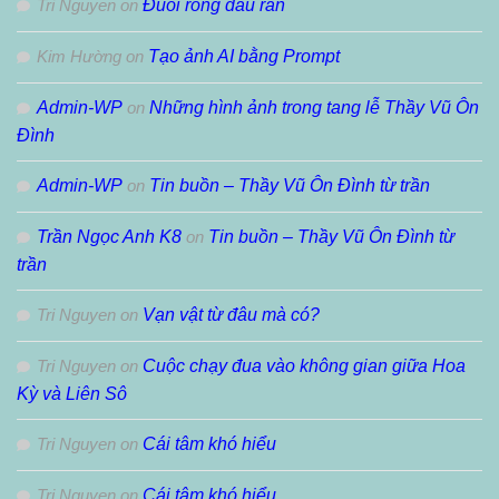
Tri Nguyen
on
Đuôi rồng đầu rắn
Kim Hường
on
Tạo ảnh AI bằng Prompt
Admin-WP
on
Những hình ảnh trong tang lễ Thầy Vũ Ôn
Đình
Admin-WP
on
Tin buồn – Thầy Vũ Ôn Đình từ trần
Trần Ngọc Anh K8
on
Tin buồn – Thầy Vũ Ôn Đình từ
trần
Tri Nguyen
on
Vạn vật từ đâu mà có?
Tri Nguyen
on
Cuộc chạy đua vào không gian giữa Hoa
Kỳ và Liên Sô
Tri Nguyen
on
Cái tâm khó hiểu
Tri Nguyen
on
Cái tâm khó hiểu