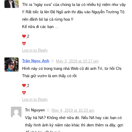
Thì ra “ngày xưa” của chúng ta lại có nhiều kỷ niệm như vậy
!! Rất tiếc là lên Đệ Ngũ anh thi đậu vào Nguyễn Trường Tộ
nên đầnh bỏ lại cả rừng hoa !!
Kể nữa đi các bạn …
2
Log in to Reply
Trần Ngọc Anh
May 3, 2019 at 10:17 pm
Hình này có trong trang nhà Web cũ đó anh Trí, từ hồi Chị
Thái giữ vườn là em thấy có rồi
2
Log in to Reply
Tri Nguyen
May 4, 2019 at 10:23 am
Vậy hả NA? Không nhớ nữa đó. Nếu NA hay các bạn có
thấy hình ảnh kỷ niệm nào khác thì đem thêm ra đây, gợi