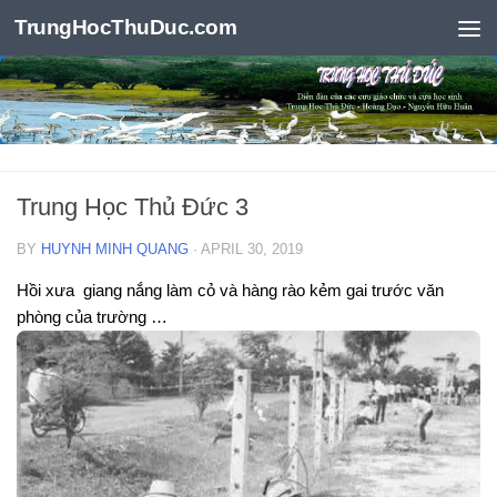
TrungHocThuDuc.com
Skip to content
Trung Học Thủ Đức 3
BY
HUYNH MINH QUANG
·
APRIL 30, 2019
Hồi xưa giang nắng làm cỏ và hàng rào kẻm gai trước văn
phòng của trường …