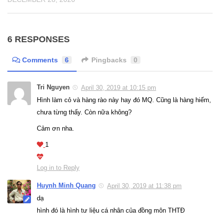
6 RESPONSES
Comments
6
Pingbacks
0
Tri Nguyen
April 30, 2019 at 10:15 pm
Hình làm cỏ và hàng rào này hay đó MQ. Cũng là hàng hiếm,
chưa từng thấy. Còn nữa không?
Cảm ơn nha.
1
Log in to Reply
Huynh Minh Quang
April 30, 2019 at 11:38 pm
dạ
hình đó là hình tư liệu cá nhân của đồng môn THTĐ