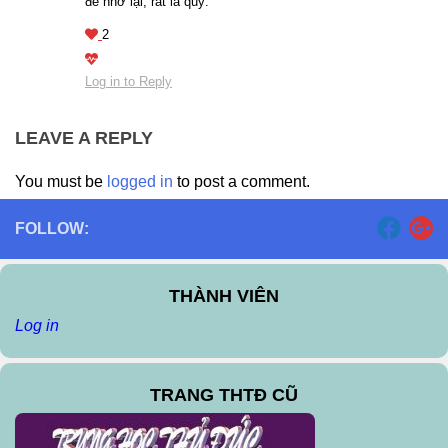
để nhớ lại, rất là quý.
2
Log in to Reply
LEAVE A REPLY
You must be
logged in
to post a comment.
FOLLOW:
THÀNH VIÊN
Log in
TRANG THTĐ CŨ