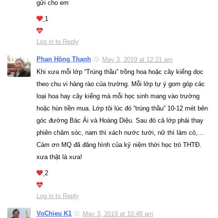
gửi cho em
1
Log in to Reply
Phan Hồng Thạnh
May 3, 2019 at 12:21 am
Khi xưa mỗi lớp “Trúng thầu” trồng hoa hoặc cây kiểng dọc
theo chu vi hàng rào của trường. Mỗi lớp tự ý gom góp các
loại hoa hay cây kiểng mà mỗi học sinh mang vào trường
hoặc hùn tiền mua. Lớp tôi lúc đó “trúng thầu” 10-12 mét bên
góc đường Bác Ái và Hoàng Diệu. Sau đó cả lớp phải thay
phiên chăm sóc, nam thì xách nước tưới, nữ thì làm cỏ,…
Cám ơn MQ đã đăng hình của kỷ niệm thời học trò THTĐ.
xưa thật là xưa!
2
Log in to Reply
VoChieu K1
May 3, 2019 at 10:48 am