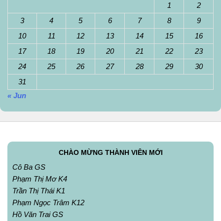
1
2
3
4
5
6
7
8
9
10
11
12
13
14
15
16
17
18
19
20
21
22
23
24
25
26
27
28
29
30
31
« Jun
CHÀO MỪNG THÀNH VIÊN MỚI
Cô Ba GS
Phạm Thị Mơ K4
Trần Thị Thái K1
Phạm Ngọc Trâm K12
Hồ Văn Trai GS