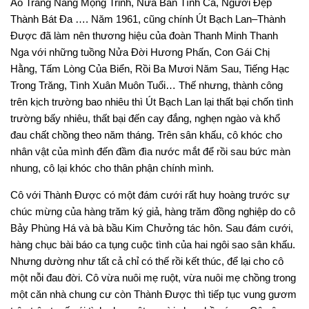
Áo Trắng Nàng Mộng Trinh, Nửa Bản Tình Ca, Người Đẹp
Thành Bát Đa …. Năm 1961, cũng chính Út Bạch Lan–Thành
Được đã làm nên thương hiệu của đoàn Thanh Minh Thanh
Nga với những tuồng Nửa Đời Hương Phấn, Con Gái Chị
Hằng, Tấm Lòng Của Biển, Rồi Ba Mươi Năm Sau, Tiếng Hạc
Trong Trăng, Tình Xuân Muôn Tuổi… Thế nhưng, thành công
trên kịch trường bao nhiêu thì Út Bạch Lan lại thất bại chốn tình
trường bấy nhiêu, thất bại đến cay đắng, nghẹn ngào và khổ
đau chất chồng theo năm tháng. Trên sân khấu, cô khóc cho
nhân vật của mình đến đầm đìa nước mắt để rồi sau bức màn
nhung, cô lại khóc cho thân phận chính mình.
Cô với Thành Được có một đám cưới rất huy hoàng trước sự
chúc mừng của hàng trăm ký giả, hàng trăm đồng nghiệp do cô
Bảy Phùng Há và bà bầu Kim Chưởng tác hôn. Sau đám cưới,
hàng chục bài báo ca tụng cuộc tình của hai ngôi sao sân khấu.
Nhưng dường như tất cả chỉ có thế rồi kết thúc, để lại cho cô
một nỗi đau đời. Cô vừa nuôi mẹ ruột, vừa nuôi mẹ chồng trong
một căn nhà chung cư còn Thành Được thì tiếp tục vung gươm