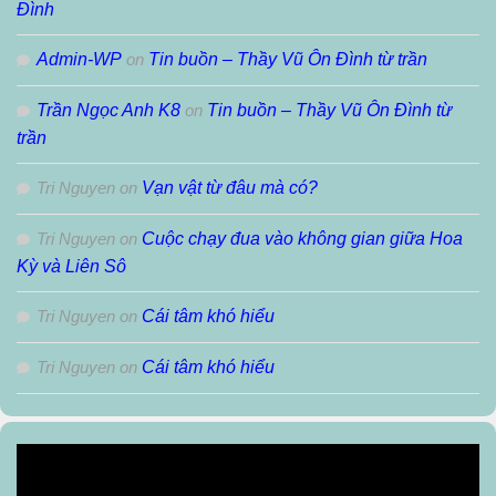
Đình
Admin-WP
on
Tin buồn – Thầy Vũ Ôn Đình từ trần
Trần Ngọc Anh K8
on
Tin buồn – Thầy Vũ Ôn Đình từ
trần
Tri Nguyen
on
Vạn vật từ đâu mà có?
Tri Nguyen
on
Cuộc chạy đua vào không gian giữa Hoa
Kỳ và Liên Sô
Tri Nguyen
on
Cái tâm khó hiểu
Tri Nguyen
on
Cái tâm khó hiểu