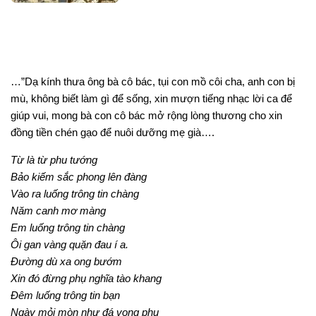
…”Dạ kính thưa ông bà cô bác, tụi con mồ côi cha, anh con bị
mù, không biết làm gì để sống, xin mượn tiếng nhạc lời ca để
giúp vui, mong bà con cô bác mở rộng lòng thương cho xin
đồng tiền chén gạo để nuôi dưỡng mẹ già….
Từ là từ phu tướng
Bảo kiếm sắc phong lên đàng
Vào ra luống trông tin chàng
Năm canh mơ màng
Em luống trông tin chàng
Ôi gan vàng quặn đau í a.
Đường dù xa ong bướm
Xin đó đừng phụ nghĩa tào khang
Đêm luống trông tin bạn
Ngày mỏi mòn như đá vọng phu