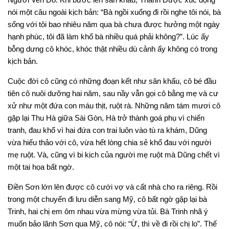
nói một câu ngoài kịch bản: “Bà ngồi xuống đi rồi nghe tôi nói, bà
sống với tôi bao nhiêu năm qua bà chưa được hưởng một ngày
hạnh phúc, tôi đã làm khổ bà nhiều quá phải không?”. Lúc ấy
bỗng dưng cô khóc, khóc thật nhiều dù cảnh ấy không có trong
kịch bản.
Cuộc đời cô cũng có những đoạn kết như sân khấu, cô bé đầu
tiên cô nuôi dưỡng hai năm, sau nầy vẫn gọi cô bằng mẹ và cư
xử như một đứa con máu thịt, ruột rà. Những năm tám mươi cô
gặp lại Thu Hà giữa Sài Gòn, Hà trở thành goá phụ vì chiến
tranh, đau khổ vì hai đứa con trai luôn vào tù ra khám, Dũng
vừa hiếu thảo với cô, vừa hết lòng chia sẻ khổ đau với người
mẹ ruột. Và, cũng vì bi kịch của người mẹ ruột mà Dũng chết vì
một tai họa bất ngờ.
Điền Sơn lớn lên được cô cưới vợ và cất nhà cho ra riêng. Rồi
trong một chuyến đi lưu diễn sang Mỹ, cô bất ngờ gặp lại bà
Trinh, hai chị em ôm nhau vừa mừng vừa tủi. Bà Trinh nhã ý
muốn bảo lãnh Sơn qua Mỹ, cô nói: “Ừ, thì về đi rồi chị lo”. Thế