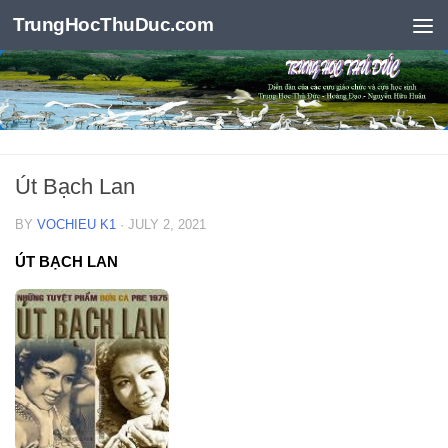
TrungHocThuDuc.com
Skip to content
Út Bạch Lan
BY
VOCHIEU K1
·
JULY 2, 2021
ÚT BẠCH LAN