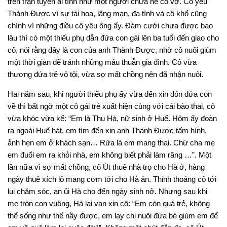
trên trận tuyến ái tình như một người chưa hề có vợ. Cô yêu
Thành Được vì sự tài hoa, lãng mạn, đa tình và cô khổ cũng
chính vì những điều cô yêu ông ấy. Đám cưới chưa được bao
lâu thì có một thiếu phụ dẫn đứa con gái lên ba tuổi đến giao cho
cô, nói rằng đây là con của anh Thành Được, nhờ cô nuôi giùm
một thời gian để tránh những mâu thuẫn gia đình. Cô vừa
thương đứa trẻ vô tội, vừa sợ mất chồng nên đã nhận nuôi.
Hai năm sau, khi người thiếu phụ ấy vừa đến xin đón đứa con
về thì bất ngờ một cô gái trẻ xuất hiện cùng với cái bào thai, cô
vừa khóc vừa kể: “Em là Thu Hà, nữ sinh ở Huế. Hôm ấy đoàn
ra ngoài Huế hát, em tìm đến xin anh Thành Được tấm hình,
ảnh hẹn em ở khách sạn… Rứa là em mang thai. Chừ cha mẹ
em đuổi em ra khỏi nhà, em không biết phải làm răng …”. Một
lần nữa vì sợ mất chồng, cô Út thuê nhà trọ cho Hà ở, hàng
ngày thuê xích lô mang cơm tới cho Hà ăn. Thỉnh thoảng cô tới
lui chăm sóc, an ủi Hà cho đến ngày sinh nở. Nhưng sau khi
mẹ tròn con vuông, Hà lại van xin cô: “Em còn quá trẻ, không
thể sống như thế nầy được, em lạy chị nuôi đứa bé giùm em để