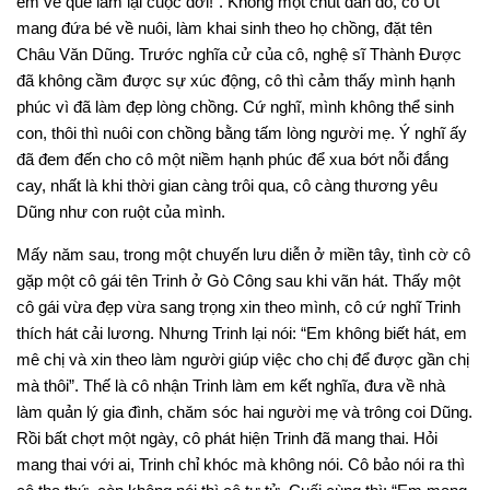
em về quê làm lại cuộc đời!”. Không một chút đắn đo, cô Út
mang đứa bé về nuôi, làm khai sinh theo họ chồng, đặt tên
Châu Văn Dũng. Trước nghĩa cử của cô, nghệ sĩ Thành Được
đã không cầm được sự xúc động, cô thì cảm thấy mình hạnh
phúc vì đã làm đẹp lòng chồng. Cứ nghĩ, mình không thể sinh
con, thôi thì nuôi con chồng bằng tấm lòng người mẹ. Ý nghĩ ấy
đã đem đến cho cô một niềm hạnh phúc để xua bớt nỗi đắng
cay, nhất là khi thời gian càng trôi qua, cô càng thương yêu
Dũng như con ruột của mình.
Mấy năm sau, trong một chuyến lưu diễn ở miền tây, tình cờ cô
gặp một cô gái tên Trinh ở Gò Công sau khi vãn hát. Thấy một
cô gái vừa đẹp vừa sang trọng xin theo mình, cô cứ nghĩ Trinh
thích hát cải lương. Nhưng Trinh lại nói: “Em không biết hát, em
mê chị và xin theo làm người giúp việc cho chị để được gần chị
mà thôi”. Thế là cô nhận Trinh làm em kết nghĩa, đưa về nhà
làm quản lý gia đình, chăm sóc hai người mẹ và trông coi Dũng.
Rồi bất chợt một ngày, cô phát hiện Trinh đã mang thai. Hỏi
mang thai với ai, Trinh chỉ khóc mà không nói. Cô bảo nói ra thì