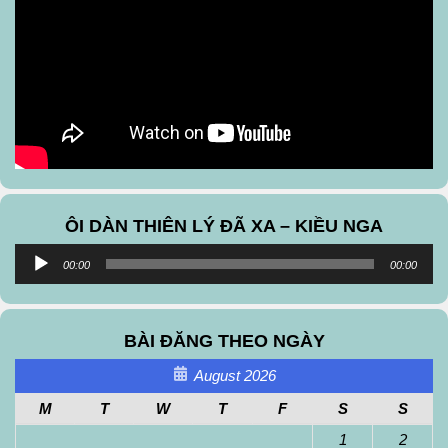
ÔI DÀN THIÊN LÝ ĐÃ XA – KIỀU NGA
Audio
00:00
00:00
Player
BÀI ĐĂNG THEO NGÀY
August 2026
M
T
W
T
F
S
S
1
2