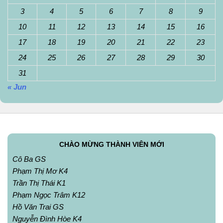
3
4
5
6
7
8
9
10
11
12
13
14
15
16
17
18
19
20
21
22
23
24
25
26
27
28
29
30
31
« Jun
CHÀO MỪNG THÀNH VIÊN MỚI
Cô Ba GS
Phạm Thị Mơ K4
Trần Thị Thái K1
Phạm Ngọc Trâm K12
Hồ Văn Trai GS
Nguyễn Đình Hòe K4