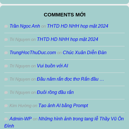
Theo
Tháng
COMMENTS MỚI
Trần Ngọc Anh
on
THTD HD NHH họp mặt 2024
Tri Nguyen
on
THTD HD NHH họp mặt 2024
TrungHocThuDuc.com
on
Chúc Xuân Diễn Đàn
Tri Nguyen
on
Vui buồn với AI
Tri Nguyen
on
Đầu năm rắn đọc thơ Rắn đầu …
Tri Nguyen
on
Đuôi rồng đầu rắn
Kim Hường
on
Tạo ảnh AI bằng Prompt
Admin-WP
on
Những hình ảnh trong tang lễ Thầy Vũ Ôn
Đình