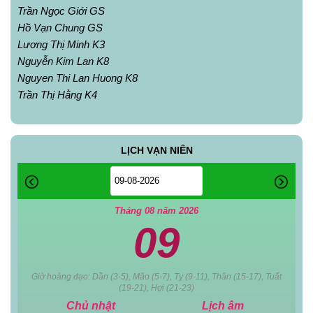
Trần Ngọc Giới GS
Hồ Vạn Chung GS
Lương Thị Minh K3
Nguyễn Kim Lan K8
Nguyen Thi Lan Huong K8
Trần Thị Hằng K4
LỊCH VẠN NIÊN
Tháng 08 năm 2026
09
Giờ hoàng đạo: Dần (3-5), Mão (5-7), Tỵ (9-11), Thân (15-17), Tuất
(19-21), Hợi (21-23)
Chủ nhật
Lịch âm