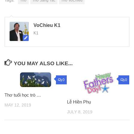
Thơ
Thơ Sáng Tác
Thơ VoChieu
VoChieu K1
K1
YOU MAY ALSO LIKE...
0
0
Thơ tuổi học trò …
Lễ Hiền Phụ
MAY 12, 2019
JULY 8, 2019