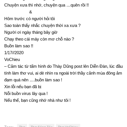
Chuyện xưa thì nhớ, chuyện qua …quên rồi !!
&
Hôm trước có người hỏi tôi
Sao toàn thấy nhắc chuyện thời xa xưa ?
Người ơi ngày tháng bây giờ
Chạy theo cái máy còn mơ chỗ nào ?
Buồn làm sao !!
1/17//2020
VoChieu
– Cảm tác từ tấm hình do Thày Dũng post lên Diễn Đàn, lúc đầu
tính làm thơ vui, ai dè nhìn ra ngoài trời thầy cảnh mùa đông ảm
đạm quá nên ….buồn làm sao !
Xin lỗi nếu bạn đã bị
Nỗi buồn virus lây qua !
Nếu thế, bạn cũng nhớ nhà như tôi !
Tags: