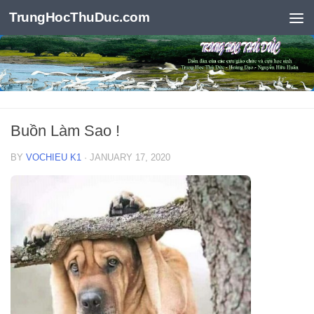
TrungHocThuDuc.com
Skip to content
Buồn Làm Sao !
BY
VOCHIEU K1
·
JANUARY 17, 2020