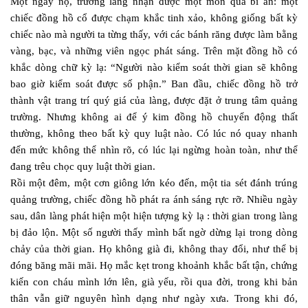
Một ngày nọ, trưởng làng nhận được một món quà bí ẩn: một
chiếc đồng hồ cổ được chạm khắc tinh xảo, không giống bất kỳ
chiếc nào mà người ta từng thấy, với các bánh răng được làm bằng
vàng, bạc, và những viên ngọc phát sáng. Trên mặt đồng hồ có
khắc dòng chữ kỳ lạ: “Người nào kiểm soát thời gian sẽ không
bao giờ kiểm soát được số phận.” Ban đầu, chiếc đồng hồ trở
thành vật trang trí quý giá của làng, được đặt ở trung tâm quảng
trường. Nhưng không ai để ý kim đồng hồ chuyển động thất
thường, không theo bất kỳ quy luật nào. Có lúc nó quay nhanh
đến mức không thể nhìn rõ, có lúc lại ngừng hoàn toàn, như thể
đang trêu chọc quy luật thời gian.
Rồi một đêm, một cơn giông lớn kéo đến, một tia sét đánh trúng
quảng trường, chiếc đồng hồ phát ra ánh sáng rực rỡ. Nhiều ngày
sau, dân làng phát hiện một hiện tượng kỳ lạ : thời gian trong làng
bị đảo lộn. Một số người thấy mình bất ngờ dừng lại trong dòng
chảy của thời gian. Họ không già đi, không thay đổi, như thể bị
đóng băng mãi mãi. Họ mắc kẹt trong khoảnh khắc bất tận, chứng
kiến con cháu mình lớn lên, già yếu, rồi qua đời, trong khi bản
thân vẫn giữ nguyên hình dạng như ngày xưa. Trong khi đó,