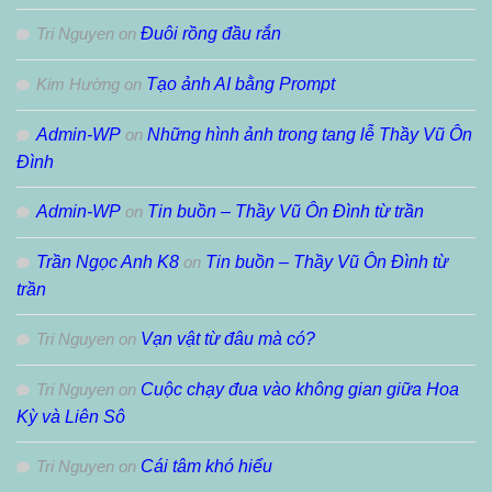
Tri Nguyen
on
Đuôi rồng đầu rắn
Kim Hường
on
Tạo ảnh AI bằng Prompt
Admin-WP
on
Những hình ảnh trong tang lễ Thầy Vũ Ôn
Đình
Admin-WP
on
Tin buồn – Thầy Vũ Ôn Đình từ trần
Trần Ngọc Anh K8
on
Tin buồn – Thầy Vũ Ôn Đình từ
trần
Tri Nguyen
on
Vạn vật từ đâu mà có?
Tri Nguyen
on
Cuộc chạy đua vào không gian giữa Hoa
Kỳ và Liên Sô
Tri Nguyen
on
Cái tâm khó hiểu