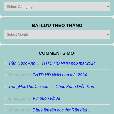
Tìm
theo
Thể
Loại
BÀI LƯU THEO THÁNG
Bài
Lưu
Theo
Tháng
COMMENTS MỚI
Trần Ngọc Anh
on
THTD HD NHH họp mặt 2024
Tri Nguyen
on
THTD HD NHH họp mặt 2024
TrungHocThuDuc.com
on
Chúc Xuân Diễn Đàn
Tri Nguyen
on
Vui buồn với AI
Tri Nguyen
on
Đầu năm rắn đọc thơ Rắn đầu …