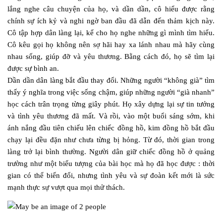
lắng nghe câu chuyện của họ, và dần dần, cô hiểu được rằng
chính sự ích kỷ và nghi ngờ ban đầu đã dẫn đến thảm kịch này.
Cô tập hợp dân làng lại, kể cho họ nghe những gì mình tìm hiểu.
Cô kêu gọi họ không nên sợ hãi hay xa lánh nhau mà hãy cùng
nhau sống, giúp đỡ và yêu thương. Bằng cách đó, họ sẽ tìm lại
được sự bình an.
Dần dần dân làng bắt đầu thay đổi. Những người “không già” tìm
thấy ý nghĩa trong việc sống chậm, giúp những người “già nhanh”
học cách trân trọng từng giây phút. Họ xây dựng lại sự tin tưởng
và tình yêu thương đã mất. Và rồi, vào một buổi sáng sớm, khi
ánh nắng đầu tiên chiếu lên chiếc đồng hồ, kim đồng hồ bắt đầu
chạy lại đều đặn như chưa từng bị hỏng. Từ đó, thời gian trong
làng trở lại bình thường. Người dân giữ chiếc đồng hồ ở quảng
trường như một biểu tượng của bài học mà họ đã học được : thời
gian có thể biến đổi, nhưng tình yêu và sự đoàn kết mới là sức
mạnh thực sự vượt qua mọi thử thách.