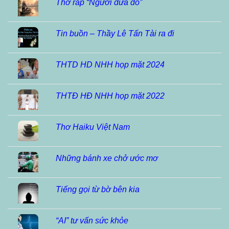
Thơ ráp “Người đưa đò”
Tin buồn – Thầy Lê Tấn Tài ra đi
THTD HD NHH họp mặt 2024
THTĐ HĐ NHH họp mặt 2022
Thơ Haiku Việt Nam
Những bánh xe chở ước mơ
Tiếng gọi từ bờ bên kia
“AI” tư vấn sức khỏe