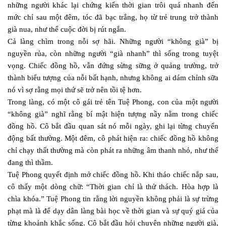
những người khác lại chứng kiến thời gian trôi quá nhanh đến
mức chỉ sau một đêm, tóc đã bạc trắng, họ từ trẻ trung trở thành
già nua, như thể cuộc đời bị rút ngắn.
Cả làng chìm trong nỗi sợ hãi. Những người “không già” bị
nguyền rủa, còn những người “già nhanh” thì sống trong tuyệt
vọng. Chiếc đồng hồ, vẫn đứng sừng sững ở quảng trường, trở
thành biểu tượng của nỗi bất hạnh, nhưng không ai dám chỉnh sữa
nó vì sợ rằng mọi thứ sẽ trở nên tồi tệ hơn.
Trong làng, có một cô gái trẻ tên Tuệ Phong, con của một người
“không già” nghĩ rằng bí mật hiện tượng nầy nằm trong chiếc
đồng hồ. Cô bắt đầu quan sát nó mỗi ngày, ghi lại từng chuyển
động bất thường. Một đêm, cô phát hiện ra: chiếc đồng hồ không
chỉ chạy thất thường mà còn phát ra những âm thanh nhỏ, như thể
đang thì thầm.
Tuệ Phong quyết định mở chiếc đồng hồ. Khi tháo chiếc nắp sau,
cô thấy một dòng chữ: “Thời gian chỉ là thử thách. Hòa hợp là
chìa khóa.” Tuệ Phong tin rằng lời nguyền không phải là sự trừng
phạt mà là để dạy dân làng bài học về thời gian và sự quý giá của
từng khoảnh khắc sống. Cô bắt đầu hỏi chuyện những người già,