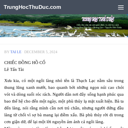
TrungHocThuDuc.com
Skip to content
BY
TAI LE
·
DECEMBER 5, 2024
CHIẾC ĐỒNG HỒ CỔ
Lê Tấn Tài
Xưa kia, có một ngôi làng nhỏ tên là Thạch Lạc nằm sâu trong
thung lũng xanh mướt, bao quanh bởi những ngọn núi cao chót
vót và dòng suối róc rách. Người dân nơi đây sống hạnh phúc qua
bao thế hệ cho đến một ngày, một phù thủy lạ mặt xuất hiện. Bà ta
đến làng, nói rằng mình cần nơi trú chân, nhưng người đứng đầu
làng từ chối vì sợ bà mang lại điềm xấu. Bà phù thủy rời đi trong
cơn giận dữ, để lại một lời nguyền ám ảnh cả ngôi làng.