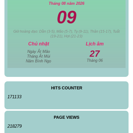
Tháng 08 năm 2026
09
Giờ hoàng đạo: Dần (3-5), Mão (5-7), Tỵ (9-11), Thân (15-17), Tuất
(19-21), Hợi (21-23)
Chủ nhật
Lịch âm
27
Ngày Ất Mão
Tháng Ất Mùi
Tháng 06
Năm Bính Ngọ
HITS COUNTER
171133
PAGE VIEWS
218279