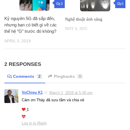
3
0
Kỷ nguyên 5G đã sắp đến,
Nghệ thuật ánh sáng
nhưng bạn có biết gì về các
MAY 4, 2025
thế hệ “G” trước đó không?
APRIL 3, 2019
2 RESPONSES
Comments
2
Pingbacks
0
VoChieu K1
March 1, 2019 at 5:40 pm
Cám ơn Thày đã sưu tầm và chia xẻ
1
Log in to Reply