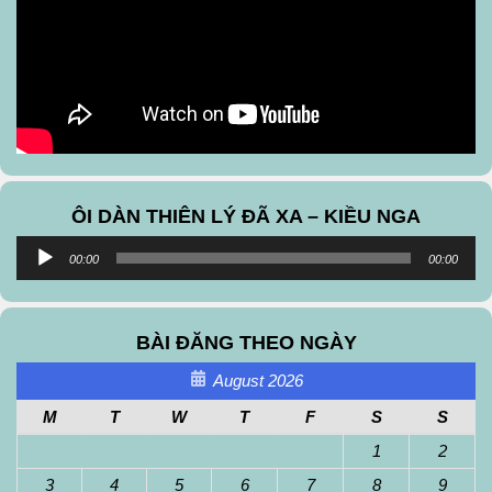
ÔI DÀN THIÊN LÝ ĐÃ XA – KIỀU NGA
Audio
00:00
00:00
Player
BÀI ĐĂNG THEO NGÀY
August 2026
M
T
W
T
F
S
S
1
2
3
4
5
6
7
8
9