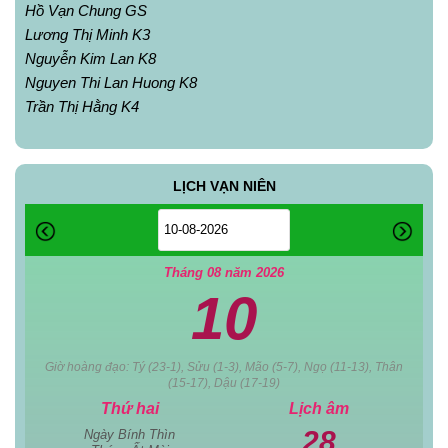
Hồ Vạn Chung GS
Lương Thị Minh K3
Nguyễn Kim Lan K8
Nguyen Thi Lan Huong K8
Trần Thị Hằng K4
LỊCH VẠN NIÊN
Tháng 08 năm 2026
10
Giờ hoàng đạo: Tý (23-1), Sửu (1-3), Mão (5-7), Ngọ (11-13), Thân
(15-17), Dậu (17-19)
Thứ hai
Lịch âm
28
Ngày Bính Thìn