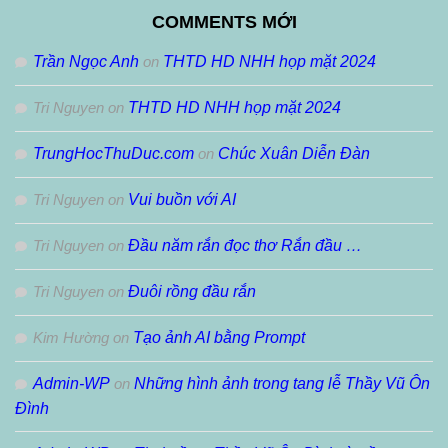
Tháng
COMMENTS MỚI
Trần Ngọc Anh
on
THTD HD NHH họp mặt 2024
Tri Nguyen
on
THTD HD NHH họp mặt 2024
TrungHocThuDuc.com
on
Chúc Xuân Diễn Đàn
Tri Nguyen
on
Vui buồn với AI
Tri Nguyen
on
Đầu năm rắn đọc thơ Rắn đầu …
Tri Nguyen
on
Đuôi rồng đầu rắn
Kim Hường
on
Tạo ảnh AI bằng Prompt
Admin-WP
on
Những hình ảnh trong tang lễ Thầy Vũ Ôn
Đình