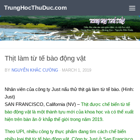
TrungHocThuDuc.com
Skip to content
Thịt làm từ tế bào động vật
BY
NGUYỄN KHẮC CƯỜNG
·
MARCH 1, 2019
Nhân viên của công ty Just nấu thử thịt gà làm từ tế bào. (Hình:
Just)
SAN FRANCISCO, California (NV) –
Thịt được chế biến từ tế
bào động vật là một thành tựu mới của khoa học và có thể xuất
hiện trên bàn ăn ở khắp thế giới trong năm 2019.
Theo UPI, nhiều công ty thực phẩm đang tìm cách chế biến
nhiều loại thịt từ tế bào động vật. Công ty Just ở San Francisco