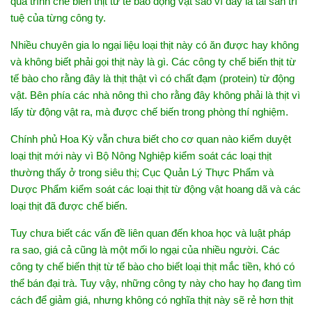
quá trình chế biến thịt từ tế bào động vật sao vì đây là tài sản trí
tuệ của từng công ty.
Nhiều chuyên gia lo ngại liệu loại thịt này có ăn được hay không
và không biết phải gọi thịt này là gì. Các công ty chế biến thịt từ
tế bào cho rằng đây là thịt thật vì có chất đạm (protein) từ động
vật. Bên phía các nhà nông thì cho rằng đây không phải là thịt vì
lấy từ động vật ra, mà được chế biến trong phòng thí nghiệm.
Chính phủ Hoa Kỳ vẫn chưa biết cho cơ quan nào kiểm duyệt
loại thịt mới này vì Bộ Nông Nghiệp kiểm soát các loại thịt
thường thấy ở trong siêu thị; Cục Quản Lý Thực Phẩm và
Dược Phẩm kiểm soát các loại thịt từ động vật hoang dã và các
loại thịt đã được chế biến.
Tuy chưa biết các vấn đề liên quan đến khoa học và luật pháp
ra sao, giá cả cũng là một mối lo ngại của nhiều người. Các
công ty chế biến thịt từ tế bào cho biết loại thịt mắc tiền, khó có
thể bán đại trà. Tuy vậy, những công ty này cho hay họ đang tìm
cách để giảm giá, nhưng không có nghĩa thịt này sẽ rẻ hơn thịt