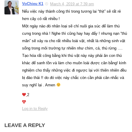
VoChieu K1
March 4, 2019 at 7:39 pm
Nếu việc này thành công thì trong tương lai “thịt” sẽ rất rẻ
hơn cây cỏ rất nhiều !
Một ngày nào đó nhân loại sẽ chỉ nuôi gia súc để làm thú
cưng trong nhà ! Nghe thì cũng hay hay đấy ! nhưng nạn “thú
mãn” sẽ xảy ra cho rất nhiều loài vật, nhất là những sinh vật
sống trong môi trường tự nhiên như chim, cá, thú rừng ….
Tạo hóa rất công bằng khi thú vật này này phải ăn con thú
khác để sanh tồn và làm cho muôn loài được cân bằng! kinh
nghiệm cho thấy những việc đi ngược lại với thiên nhiên đều
bị đào thải !! do đó việc này chắc còn cần phải cân nhắc và
suy nghĩ lại . Amen
2
Log in to Reply
LEAVE A REPLY