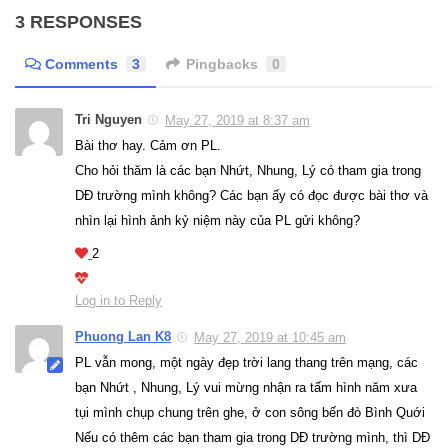
3 RESPONSES
Comments
3
Pingbacks
0
Tri Nguyen
May 27, 2019 at 8:37 am
Bài thơ hay. Cảm ơn PL.
Cho hỏi thăm là các bạn Nhứt, Nhung, Lý có tham gia trong
DĐ trường mình không? Các bạn ấy có đọc được bài thơ và
nhìn lại hình ảnh kỷ niệm này của PL gửi không?
2
Log in to Reply
Phuong Lan K8
May 27, 2019 at 10:45 am
PL vẫn mong, một ngày đẹp trời lang thang trên mạng, các
bạn Nhứt , Nhung, Lý vui mừng nhận ra tấm hình năm xưa
tụi mình chụp chung trên ghe, ở con sông bến đò Bình Quới
Nếu có thêm các bạn tham gia trong DĐ trường mình, thì DĐ