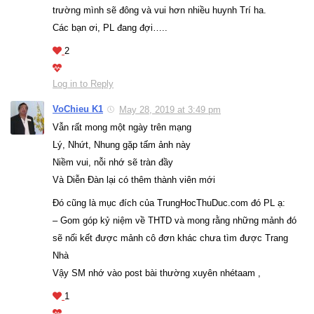
trường mình sẽ đông và vui hơn nhiều huynh Trí ha.
Các bạn ơi, PL đang đợi…..
2
Log in to Reply
VoChieu K1
May 28, 2019 at 3:49 pm
Vẫn rất mong một ngày trên mạng
Lý, Nhứt, Nhung gặp tấm ảnh này
Niềm vui, nỗi nhớ sẽ tràn đầy
Và Diễn Đàn lại có thêm thành viên mới
Đó cũng là mục đích của TrungHocThuDuc.com đó PL ạ:
– Gom góp kỷ niệm về THTD và mong rằng những mảnh đó
sẽ nối kết được mảnh cô đơn khác chưa tìm được Trang
Nhà
Vậy SM nhớ vào post bài thường xuyên nhétaam ,
1