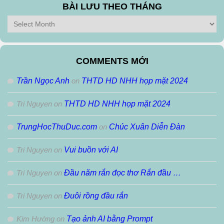
Loại
BÀI LƯU THEO THÁNG
Bài
Lưu
Theo
Tháng
COMMENTS MỚI
Trần Ngọc Anh
on
THTD HD NHH họp mặt 2024
Tri Nguyen
on
THTD HD NHH họp mặt 2024
TrungHocThuDuc.com
on
Chúc Xuân Diễn Đàn
Tri Nguyen
on
Vui buồn với AI
Tri Nguyen
on
Đầu năm rắn đọc thơ Rắn đầu …
Tri Nguyen
on
Đuôi rồng đầu rắn
Kim Hường
on
Tạo ảnh AI bằng Prompt