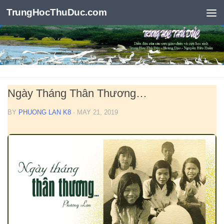
TrungHocThuDuc.com
Skip to content
Ngày Tháng Thân Thương…
BY
PHUONG LAN K8
·
MAY 21, 2019