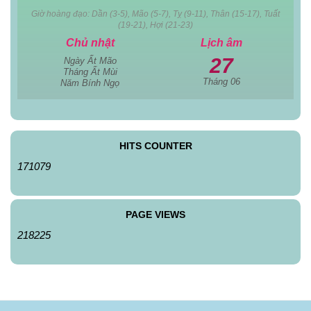
Giờ hoàng đạo: Dần (3-5), Mão (5-7), Tỵ (9-11), Thân (15-17), Tuất
(19-21), Hợi (21-23)
Chủ nhật
Lịch âm
27
Ngày Ất Mão
Tháng Ất Mùi
Tháng 06
Năm Bính Ngọ
HITS COUNTER
171079
PAGE VIEWS
218225