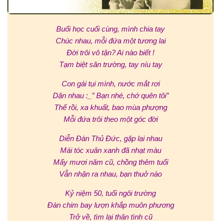
Buổi học cuối cùng, mình chia tay
Chúc nhau, mỗi đứa một tương lai
Đời trôi vô tận? Ai nào biết !
Tạm biệt sân trường, tay níu tay
Con gái tụi mình, nước mắt rơi
Dặn nhau :_” Bạn nhé, chớ quên tôi”
Thế rồi, xa khuất, bao mùa phượng
Mỗi đứa trôi theo một góc đời
Diễn Đàn Thủ Đức, gặp lại nhau
Mái tóc xuân xanh đã nhạt màu
Mấy mươi năm cũ, chồng thêm tuổi
Vẫn nhận ra nhau, bạn thuở nào
Kỷ niệm 50, tuổi ngôi trường
Đàn chim bay lượn khắp muôn phương
Trở về, tìm lại thân tình cũ