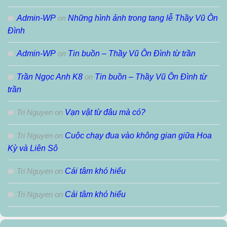
Admin-WP
on
Những hình ảnh trong tang lễ Thầy Vũ Ôn
Đình
Admin-WP
on
Tin buồn – Thầy Vũ Ôn Đình từ trần
Trần Ngọc Anh K8
on
Tin buồn – Thầy Vũ Ôn Đình từ
trần
Tri Nguyen
on
Vạn vật từ đâu mà có?
Tri Nguyen
on
Cuộc chạy đua vào không gian giữa Hoa
Kỳ và Liên Sô
Tri Nguyen
on
Cái tâm khó hiểu
Tri Nguyen
on
Cái tâm khó hiểu