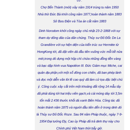
có :
Chợ Bến Thành
(mới) xây năm 1914 trùng tu năm 1950
Nhà thờ Đức Bà
khởi công năm 1877,hoàn thành năm 1883
Sở Bưu Điện
và
Tòa án
cất năm 1883
Dinh Norodom khởi công ngày chủ nhật 23-2-1868 với sự
tham dự dông đảo của dân chúng. Thủy sư Đô Đốc De La
Grandìère với sự hiện diện của kiến trúc sư Hermitte từ
HongKong tới, đã đặt viên đá đầu tiên vuông vức mỗi bề nửa
mét,trong đó đựng một hộp chì chứa nhũng đồng tiền vàng
và bạc dập hình vua Napoléon III. Đức Giám mục Miche, cai
quản địa phận,với một số đông con chiên, đã ban phép lành
và đọc một diễn văn lời lẽ cao quý đã làm cử tọa đặc biệt chú
ý. Công cuộc xây cất trên một khoảng đất rộng 14 mẫu tây
đã phải dùng tới hai triệu viên gạch,và cái móng dày tới 3,5m
tốn mất 2.436 thước khối đá xanh Biên Hòa. Công tác đã
hoàn thành năm 1875 và người đầu tiên đến ở trong dinh đó
là Thủy sư Đô Đốc Roze. Sau 84 năm Pháp thuộc, ngày 7-9-
1954 Đại tướng Ely, Cao ủy Pháp đã trả dinh thự này cho
Chính phủ Việt Nam thời bấy giờ.