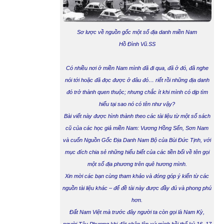
Sơ lược về nguồn gốc một số địa danh miền Nam
Hồ Đình Vũ.SS
Có nhiều nơi ở miền Nam mình đã đi qua, đã ở đó, đã nghe
nói tới hoặc đã đọc được ở đâu đó… riết rồi những địa danh
đó trở thành quen thuộc; nhưng chắc ít khi mình có dịp tìm
hiểu tại sao nó có tên như vậy?
Bài viết này được hình thành theo các tài liệu từ một số sách
cũ của các học giả miền Nam: Vương Hồng Sển, Sơn Nam
và cuốn Nguồn Gốc Địa Danh Nam Bộ của Bùi Đức Tịnh, với
mục đích chia sẻ những hiểu biết của các tiền bối về tên gọi
một số địa phương trên quê hương mình.
Xin mời các bạn cùng tham khảo và đóng góp ý kiến từ các
nguồn tài liệu khác – để đề tài này được đầy đủ và phong phú
hơn.
Đất Nam Việt mà trước đây người ta còn gọi là Nam Kỳ,
người Tây Phương khi đặt chân lên xứ mình hồi thế kỷ 16, 17