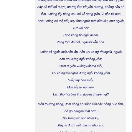
này có thể có được, nhưng lầm về yêu đương, chàng đâu có
lầm. Chàng lấy nàng đâu có kể sang giàu, vì tiền tài bao
nhiêu cũng có thể hết, duy tình nghĩa mới bền lâu, như người
xưa đã nói:
Theo vàng bỏ ngãi ai hơi,
Vàng thời đã hết, ngãi tôi vẫn còn
.
Chính vì nghĩa mới bền lâu, nên khi xa người nghĩa, người
con trai đứng ngồi không yên:
Chim quyên xuống đất tha mồi,
Tôi xa người nghĩa đứng ngồi không yên!
Giấy tây bán mấy,
Mua lấy tờ nguyên,
Làm thơ hỏi bạn tình duyên chuyện gì?
Mến thương nàng, đem nàng so sánh với các nàng Lục tỉnh,
cô gái Saigon thật hơn:
Nội trong lục tỉnh Nam kỳ,
Mấy ai được nết nhu mì như em.