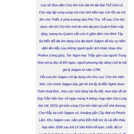
của Sở Bưu điện Chợ-lớn kéo dài tới tận Đại Thế Giới cũ.
Chợ này lập song song với chợ nhỏ hiện nay còn tồn tại với
tên chợ Thiếc ở phía trường đua Phú Thọ. Về sau Chợ-lớn
được dời tới Chợ-lớn mới do nhà đại phú Quách Đàm xây
tặng, tượng họ Quách vẫn còn ở giữa đỉnh chợ Bình Tây
Sự biến đổi địa âm dạng của địa danh Saigon đã tùy sự hiện
diện liên tiếp của những người quốc tịch khác nhau như
Preikor (rừng gòn), Tai- Ngon hay Thầy gòn của người Trung
Hoa mà ta đọc là Đê-ngan, người phương tây dùng chữ la mã
ghi là Saigon từ năm 1784.
Hồi xưa tên Saigon chỉ áp dụng cho khu vực Chợ-lớn hiện
thời, còn chính Saigon bây giờ thì khi ấy là Bến Nghé (theo
Trịnh Hoài Đức, theo các nhà hàng hải Âu Mỹ, theo bản đồ do
ông Trần Văn Học vẽ ngày mùng 4 tháng chạp năm Gia-Long
thứ 14( 1815) ghi trên vùng Chợ-lớn hiện tại chỗ nhà thương
Chợ-Rẫy ba chữ Saigon xứ, khoảng gần Cây Mai và Phước
Lâm. Khu Saigon cao, nằm phía Đồn Đất tức là cái đồn thâu
hẹp năm 1836 sau khi Lê Văn Khôi nổi loạn, chắc đã có