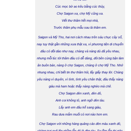
Cúc mọc bờ ao kêu bằng cúc thủy,
Chợ Saigon xa, chợ Mỹ cũng xa.
Viết thư thăm hết mọi nhà,
Trước thăm phụ mẫu sau là thăm em.
Saigon và Mỹ Tho, hai nơi cách nhau trên sáu chục cây số,
nay tuy thật gần những xưa thật xa, vì phương tiện di chuyển
đâu có dồi dào như nay, chàng và nàng dù đã yêu nhau,
nhưng mỗi lúc tới thăm đâu có dễ dàng, đôi bên cùng bận làm
ăn buôn bán, nàng ở chợ Saigon, chàng ở chợ Mỹ Tho. Nhớ
nhung nhau, chỉ biết tin thư thăm hỏi, lấy giấy thay lời. Chàng
yêu nàng vì duyên, vì tình, tình yêu chân thật, đâu thấy nàng
giàu mà ham hoặc thấy nàng nghèo mà chê.
Chợ Saigon đèn xanh, đèn đỏ,
Anh coi không tỏ, anh ngỡ đèn tàu.
Lấy anh em đâu kể sang giàu,
Rau dưa mắm muối có nơi nào hơn em.
Chợ Saigon với những hàng quảng cáo đèn màu xanh đỏ,
chàng trai quê lên nhầm lẫn đó là đèn tàu. Sự lầm lẫn thị giác