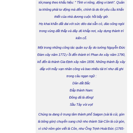
tới,mang theo khẩu hiệu: ” Tĩnh vi nông, động vi binh”. Quân
ta không phải tư động mà đến, chính là do lời yêu cầu khẩn
thiết của nhà đương cuộc hồi bấy giờ.
Họ khai khẩn đất đai với sức dẻo dai sẵn có, đào sông ngòi
trong vùng đất thấp và đây đó khắp nơi, xây dựng thành trì
kiên cố.
Một trong những công tác quân sự ấy do tướng Nguyễn Đức
Đàm xây năm 1772,r ồi đến thành trì Phan An xây năm 1790,
kế đến là thành
Gia Định
xây năm 1836. Những thành ấy xây
đắp với mấy vạn nhân công và bao nhiêu tài trí như đã ghi
trong câu ngạn ngữ :
Dân đất Bắc
Đắp thành Nam:
Đông đã là đông!
Sầu Tây vòi vọi!
Chúng ta đang ở trung tâm thành phố
Saigon
(sài là củi, gòn
là
bông
gòn) chuyển sang chữ nho thành Sài-Côn là củi gòn,
vì chữ nôm gòn viết là Côn, như Ông Trịnh Hoài Đức (1765-