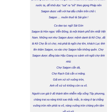
nước ta, để khỏi đọc “sai” ra “sê” theo giọng Pháp nên
Saigon được viết với hai dấu chấm trên chữ i.
Saigon … muôn thuở là Sài gòn !
Ca dao tục ngữ Sài Gòn
Saigon là Hòn ngọc Viễn Đông, là một thành phố lớn nhất Việt
Nam. Những nơi như Saigon được mệnh danh là Kẻ Chợ, đã
là Kẻ Chợ ắt có chợ, mà phải là ngôi chợ lớn, khách Lục tỉnh
lên thăm Saigon, ra vào chợ Saigon hẳn không quên. Chợ
Saigon được đồng bào Hậu Giang so sánh với ngôi chợ tỉnh
nhà:
Chợ Saigon cẩn đá,
Chợ Rạch Giá cẩn xi măng.
Giã em xứ sở vuông tròn,
Anh về xứ sở không còn ra vô
.
Người con gái ở đô thành tiêm nhiễm nếp sống Tây phương,
chàng trai xa nàng khỏi sao thắc mắc, lo nàng ở lại chẳng
vuông tròn nên phải ra vô, nàng vuông tròn chàng yên tâm
về xứ sở.