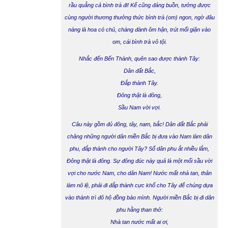
rầu quẳng cả bình trà đi! Kể cũng đáng buồn, tưởng được
cùng người thương thưởng thức bình trà (om) ngon, ngờ đâu
nàng là hoa có chủ, chàng đành ôm hận, trút mối giận vào
om, cái bình trà vô tội.
Nhắc đến Bến Thành, quên sao được thành Tây:
Dân đất Bắc,
Đắp thành Tây.
Đông thật là đông,
Sầu Nam vời vợi.
Câu này gồm đủ đông, tây, nam, bắc! Dân đất Bắc phải
chăng những người dân miền Bắc bị đưa vào Nam làm dân
phu, đắp thành cho người Tây? Số dân phu ắt nhiều lắm,
Đông thật là đông. Sự đông đúc này quả là một mối sầu vời
vợi cho nước Nam, cho dân Nam! Nước mất nhà tan, thân
làm nô lệ, phải đi đắp thành cực khổ cho Tây để chúng dựa
vào thành trì đô hộ đồng bào mình. Người miền Bắc bị đi dân
phu hằng than thở:
Nhà tan nước mất ai ơi,