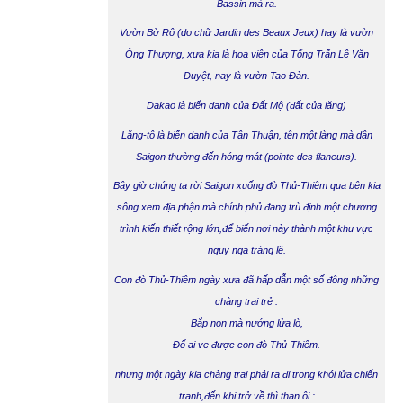
Bassin mà ra.
Vườn Bờ Rô
(do chữ Jardin des Beaux Jeux) hay là
vườn
Ông Thượng,
xưa kia là hoa viên của Tổng Trấn Lê Văn
Duyệt, nay là
vườn Tao Đàn.
Dakao
là biến danh của
Đất Mộ
(đất của lăng)
Lăng-tô
là biến danh của
Tân Thuận,
tên một làng mà dân
Saigon thường đến hóng mát (pointe des flaneurs).
Bây giờ chúng ta rời Saigon xuống đò
Thủ-Thiêm
qua bên kia
sông xem địa phận mà chính phủ đang trù định một chương
trình kiến thiết rộng lớn,để biến nơi này thành một khu vực
nguy nga tráng lệ.
Con đò Thủ-Thiêm ngày xưa đã hấp dẫn một số đông những
chàng trai trẻ :
Bắp non mà nướng lửa lò,
Đố ai ve được con đò Thủ-Thiêm.
nhưng một ngày kia chàng trai phải ra đi trong khói lửa chiến
tranh,đến khi trở về thì than ôi :