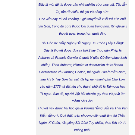
Đây là một đề tài được các nhà nghiên cứu, học giả, Tây lẫn
Ta, tốn rất nhiều thì giờ và công sức.
Cho đến nay thì có khoảng 5 giả thuyết về xuất xứ của chữ
Sài Gòn, trong đó có 3 thuộc loại quan trọng hơn. Xin ghi lại 3
thuyết quan trọng hơn dưới đây:
Sài Gòn từ Thầy Ngòn (Đề Ngạn), Xi- Coón (Tây Cống):
Đây là thuyết được đưa ra bởi 2 tay thực dân Pháp là
Aubaret và Francis Garnier (người bị giặc Cờ Đen phục kích
chết ). Theo Aubaret, Histoire et description de la Basse-
Cochinchine và Garnier, Cholen, thì người Tàu ở miền Nam,
sau khi bị Tây Sơn tàn sát, đã lập nên thành phố Chợ Lớn
vào năm 1778 và đặt tên cho thành phố đó là Tai-ngon hay
Ti-ngan. Sau dó, người Việt bắt chước gọi theo và phát âm
thành Sài Gòn.
Thuyết này được hai học giả là Vương Hồng Sển và Thái Văn
Kiểm đồng ý. Quả thật, trên phương diện ngữ âm, thì Thầy
Ngòn, Xi Coón, rất giống Sài Gòn! Tuy nhiên, theo lịch sử thì
không phải.