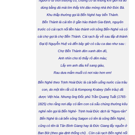
người ở từ thời thượng cổ, chứng cớ là những khí giới và đồ
dùng bằng đá mài tìm thấy khi đào móng nhà thờ Đức Bà.
Khu thấp thường gọi là Bến Nghé hay bến Thành.
Bến Thành
là cái tên ở gần hào thành Gia-Định, nguyên
trước có cái rạch nối liền hào thành với sông
Bến-Nghé
và có
cái chợ gọi là chợ Bền Thành. Cái rạch ấy về sau lấp đi thành
Đại lộ Nguyễn Huệ và đến bây giờ có câu ca dao như sau :
Chợ Bến Thành đèn xanh đèn đỏ,
Anh nhìn cho tỏ thấy rõ đèn màu;
Lấy em anh đâu kể sang giàu,
Rau dưa mắm muối có nơi nào hơn em!
Bến Nghé
theo Trịnh Hoài Đức là cái bến uống nước của trâu
con, do một tên rất cũ là Kompong Krabey (bến trâu) đã
được Việt hóa. Nhưng ông Đốc phủ Trần Quang Tuất (1765-
1825) cho rằng nơi đây có lắm con cá sấu chúng thường kêu
nghé nên gọi là Bến Nghé- Trịnh hoài Đức dịch là “Ngưu-tân”
Bến Nghé là cái bến sông Saigon có tên là sông Bến Nghé,
cũng có tên là Tân Bình Giang hay là Đức Giang lấy nguồn ở
Ban Bót (theo gia-định thống chí) . Còn cái rạch Bến nghé nối