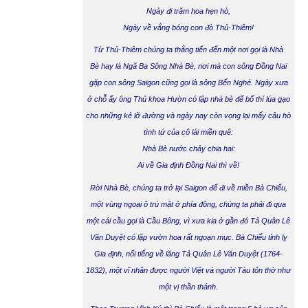
Ngày đi trăm hoa hẹn hò,
Ngày về vắng bóng con đò Thủ-Thiêm!
Từ Thủ-Thiêm chúng ta thẳng tiến đến một nơi gọi là
Nhà
Bè
hay là Ngã Ba Sông Nhà Bè, nơi mà con sông Đồng Nai
gặp con sông Saigon cũng gọi là sông Bến Nghé. Ngày xưa
ở chỗ ấy ông Thủ khoa Hườn có lập nhà bè để bố thí lúa gạo
cho những kẻ lỡ đường và ngày nay còn vọng lại mấy câu hò
tình tứ của cô lái miền quê:
Nhà Bè nước chảy chia hai:
Ai về Gia định Đồng Nai thì về!
Rời Nhà Bè, chúng ta trở lại Saigon để đi về miền
Bà Chiểu
,
một vùng ngoại ô trù mật ở phía đông, chúng ta phải đi qua
một cái cầu gọi là
Cầu
Bông
,
vì xưa kia ở gần đó Tả Quân Lê
Văn Duyệt có lập vườn hoa rất ngoạn mục.
Bà Chiểu
tỉnh lỵ
Gia định, nổi tiếng về lăng Tả Quân Lê Văn Duyệt (1764-
1832), một vĩ nhân được người Việt và người Tàu tôn thờ như
một vị thần thánh.