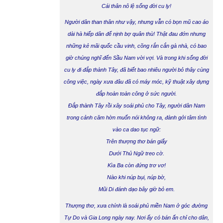
Cái thân nô lệ sống đời cu ly!
Người dân than thân như vậy, nhưng vẫn có bọn mũ cao áo
dài hà hiếp dân để nịnh bợ quân thù! Thật đau đớn nhưng
những kẻ mãi quốc cầu vinh, cõng rắn cắn gà nhà, có bao
giờ chúng nghĩ đến Sầu Nam vời vợi. Và trong khi sống đời
cu ly đi đắp thành Tây, đã biết bao nhiêu người bỏ thây cùng
công việc, ngày xưa đâu đã có máy móc, kỹ thuật xây dựng
đắp hoàn toàn công ở sức người.
Đắp thành Tây rồi xây soái phủ cho Tây, người dân Nam
trong cảnh căm hờn muốn nói không ra, đành gởi tâm tình
vào ca dao tục ngữ:
Trên thượng thơ bán giấy
Dưới Thủ Ngữ treo cờ.
Kìa Ba còn đứng trơ vơ!
Nào khi núp bụi, núp bờ,
Mũi Di đánh dạo bây giờ bỏ em.
Thượng thơ, xưa chính là soái phủ miền Nam ở góc đường
Tự Do và Gia Long ngày nay. Nơi ấy có bán ấn chỉ cho dân,