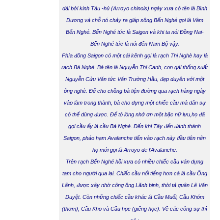
dài bởi kinh Tàu -hủ (Arroyo chinois) ngày xưa có tên là Bình
Dương và chỗ nó chảy ra giáp sông Bến Nghé gọi là Vàm
Bến Nghé. Bến Nghé tức là Saigon và khi ta nói Đồng Nai-
Bến Nghé tức là nói đến Nam Bộ vậy.
Phía đông Saigon có một cái kênh gọi là rạch
Thị Nghè
hay là
rạch
Bà Nghè
. Bà tên là Nguyễn Thị Canh, con gái thống suất
Nguyễn Cửu Văn tức Văn Trường Hầu, đẹp duyên với một
ông nghè. Để cho chồng bà tiện đường qua rạch hàng ngày
vào làm trong thành, bà cho dựng một chiếc cầu mà dân sự
có thể dùng được. Để tỏ lòng nhớ ơn một bậc nữ lưu,họ đã
gọi cầu ấy là cầu Bà Nghè. Đến khi Tây đến đánh thành
Saigon, pháo hạm Avalanche tiến vào rạch này đầu tiên nên
họ mới gọi là Arroyo de l’Avalanche.
Trên rạch Bến Nghé hồi xưa có nhiều chiếc cầu ván dựng
tạm cho người qua lại. Chiếc cầu nổi tiếng hơn cả là
cầu Ông
Lãnh,
được xây nhờ công ông Lãnh binh, thời tả quân Lê Văn
Duyệt. Còn những chiếc cầu khác là Cầu Muối, Cầu Khóm
(thơm), Cầu Kho và Cầu học (giếng học). Về các công sự thì