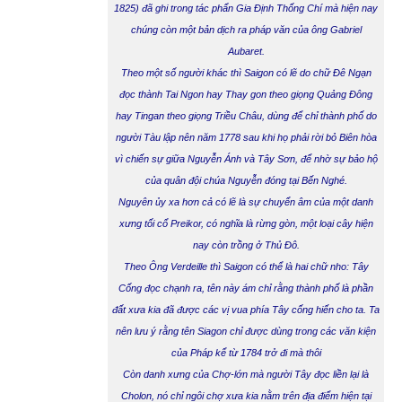
1825) đã ghi trong tác phẩn Gia Định Thống Chí mà hiện nay
chúng còn một bản dịch ra pháp văn của ông Gabriel
Aubaret.
Theo một số người khác thì Saigon có lẽ do chữ Đê Ngạn
đọc thành Tai Ngon hay Thay gon theo giọng Quảng Đông
hay Tingan theo giọng Triều Châu, dùng để chỉ thành phố do
người Tàu lập nên năm 1778 sau khi họ phải rời bỏ Biên hòa
vì chiến sự giữa Nguyễn Ánh và Tây Sơn, để nhờ sự bảo hộ
của quân đội chúa Nguyễn đóng tại Bến Nghé.
Nguyên ủy xa hơn cả có lẽ là sự chuyển âm của một danh
xưng tối cổ Preikor, có nghĩa là rừng gòn, một loại cây hiện
nay còn trồng ở Thủ Đô.
Theo Ông Verdeille thì Saigon có thể là hai chữ nho: Tây
Cống đọc chạnh ra, tên này ám chỉ rằng thành phố là phần
đất xưa kia đã được các vị vua phía Tây cống hiến cho ta. Ta
nên lưu ý rằng tên Siagon chỉ được dùng trong các văn kiện
của Pháp kể từ 1784 trở đi mà thôi
Còn danh xưng của Chợ-lớn
mà người Tây đọc liền lại là
Cholon, nó chỉ ngôi chợ xưa kia nằm trên địa điểm hiện tại