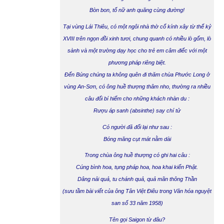
Bòn bon, tố nữ anh quăng cùng đường!
Tại vùng Lái Thiêu, có một ngôi nhà thờ cổ kính xây từ thế kỷ
XVIII trên ngọn đồi xinh tươi, chung quanh có nhiều lò gốm, lò
sành và một trường dạy học cho trẻ em câm điếc với một
phương pháp riêng biệt.
Đến
Búng
chúng ta không quên đi thăm chùa
Phước Long
ở
vùng An-Sơn, có ông huề thượng thâm nho, thường ra nhiều
câu đối bí hiểm cho những khách nhàn du :
Rượu áp
sanh
(absinthe) say chí
tử
Có người đã đối lại như sau :
Bóng măng
cụt
mát nằm
dài
Trong chùa ông huề thượng có ghi hai câu :
Cúng bình
hoa
, tụng pháp
hoa
,
hoa
khai kiến
Phật.
Dâng nải
quả,
tu chánh
quả, quả
mãn thông
Thần
(sưu tầm bài viết của ông Tân Việt Điêu trong Văn hóa nguyệt
san số 33 năm 1958)
Tên gọi Saigon từ đâu?