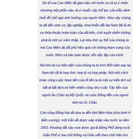
Sở dĩ vua Cao Miên đã giao hảo với nước ta và tự ý nhân
nhượng một phần nào, là vì muốn cậy thế lực của triều đình
Huế để chế ngự ảnh hưởng của người Xiêm. Như vậy chúng
ta đã đến sinh cơ, lập nghiệp, khai khẩn đất đai Nam Bộ là do
sự thỏa thuận hoàn toàn của đôi bên, chứ tuyệt nhiên không
phải là một sự xâm nhập. Lại nữa nhờ uy thế của chúng ta
mà Cao Miên đã đối phó hiệu quả với những tham vọng của
nước Xiêm và bảo toàn được nền độc lập của mình.
Nói tóm lại sự hiện diện của chúng ta từ hơn 800 năm nay tại
Nam bộ rất là hợp tình, hợp lý và hợp pháp. Nói một cách
khác công cuộc Nam tiến của tổ tiên ta là một sự kiện lịch sử
bất di bất dịch,nó hiển nhiên cũng như cuộc Tây tiến của
người Âu Châu tại Mỹ Quốc và cuộc Đông tiến của người
Anh tai Úc Châu.
Con sông Đồng Nai đã đưa ta đến tỉnh Biên Hòa (hòa bình ở
biên cương), một trấn đã được sáp nhập vào nước ta năm
1653. Khoảng đất này xưa được gọi là Đông Phố đúng ra là
Giãn Phố vì hai chữ Đông và Giãn viết theo chữ Hán hơi