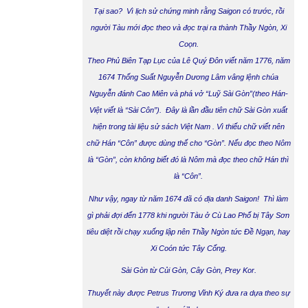
Tại sao? Vì lịch sử chứng minh rằng Saigon có trước, rồi
người Tàu mới đọc theo và đọc trại ra thành Thầy Ngòn, Xi
Coọn.
Theo Phủ Biên Tạp Lục của Lê Quý Đôn viết năm 1776, năm
1674 Thống Suất Nguyễn Dương Lâm vâng lệnh chúa
Nguyễn đánh Cao Miên và phá vở “Luỹ Sài Gòn”(theo Hán-
Việt viết là “Sài Côn”). Đây là lần đầu tiên chữ Sài Gòn xuất
hiện trong tài liệu sử sách Việt Nam . Vì thiếu chữ viết nên
chữ Hán “Côn” được dùng thế cho “Gòn”. Nếu đọc theo Nôm
là “Gòn”, còn không biết đó là Nôm mà đọc theo chữ Hán thì
là “Côn”.
Như vậy, ngay từ năm 1674 đã có địa danh Saigon! Thì làm
gì phải đợi đến 1778 khi người Tàu ở Cù Lao Phố bị Tây Sơn
tiêu diệt rồi chạy xuống lập nên Thầy Ngòn tức Đề Ngạn, hay
Xi Coón tức Tây Cổng.
Sài Gòn từ Củi Gòn, Cây Gòn, Prey Kor.
Thuyết này được Petrus Trương Vĩnh Ký đưa ra dựa theo sự