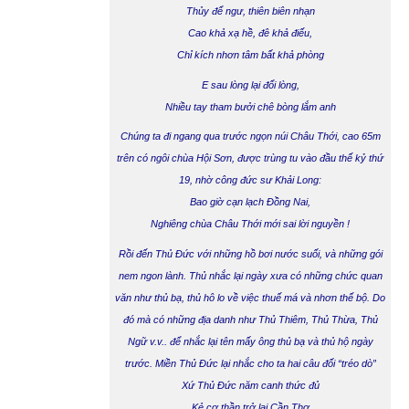
Thủy để ngư, thiên biên nhạn
Cao khả xạ hề, đê khả điếu,
Chỉ kích nhơn tâm bất khả phòng
E sau lòng lại đổi lòng,
Nhiều tay tham bưởi chê bòng lắm anh
Chúng ta đi ngang qua trước ngọn núi
Châu Thới
, cao 65m
trên có ngôi chùa Hội Sơn, được trùng tu vào đầu thế kỷ thứ
19, nhờ công đức sư Khải Long:
Bao giờ cạn lạch Đồng Nai,
Nghiêng chùa Châu Thới mới sai lời nguyền !
Rồi đến
Thủ Đức
với những hồ bơi nước suối, và những gói
nem ngon lành. Thủ nhắc lại ngày xưa có những chức quan
văn như thủ bạ, thủ hô lo về việc thuế má và nhơn thế bộ. Do
đó mà có những địa danh như Thủ Thiêm, Thủ Thừa, Thủ
Ngữ v.v.. để nhắc lại tên mấy ông thủ bạ và thủ hộ ngày
trước. Miền Thủ Đức lại nhắc cho ta hai câu đối “tréo dò”
Xứ Thủ Đức năm canh thức đủ
Kẻ cơ thần trở lại Cần Thơ