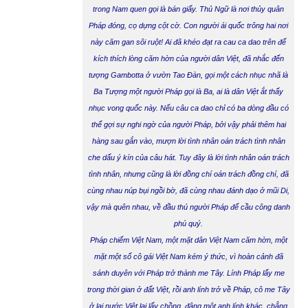
trong Nam quen gọi là bán giấy. Thủ Ngữ là nơi thủy quân
Pháp đóng, cọ dựng cột cờ. Con người ái quốc trông hai nơi
này căm gan sôi ruột! Ai đã khéo đạt ra cau ca dao trên để
kích thích lòng căm hờn của người dân Việt, đã nhắc đến
tượng Gambotta ở vườn Tao Đàn, gọi một cách nhục nhã là
Ba Tượng một người Pháp gọi là Ba, ai là dân Việt ắt thấy
nhục vong quốc này. Nếu câu ca dao chỉ có ba dòng đầu có
thể gợi sự nghi ngờ của người Pháp, bởi vậy phải thêm hai
hàng sau gắn vào, mượn lời tình nhân oán trách tình nhân
che dấu ý kín của câu hát. Tuy đây là lời tình nhân oán trách
tình nhân, nhưng cũng là lời đồng chí oán trách đồng chí, đã
cùng nhau núp bụi ngồi bờ, đã cùng nhau đánh dạo ở mũi Di,
vậy mà quên nhau, về đầu thú người Pháp để cầu công danh
phú quý.
Pháp chiếm Việt Nam, một mặt dân Việt Nam căm hờn, một
mặt một số cô gái Việt Nam kém ý thức, vì hoàn cảnh đã
sánh duyên với Pháp trở thành me Tây. Lính Pháp lấy me
trong thời gian ở đất Việt, rồi anh lính trở về Pháp, cô me Tây
ở lại nước Việt lại lấy chồng, đậng một anh lính khác, chẳng