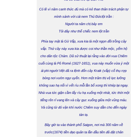
Có lẽ vì năm canh thức đủ mà có kẻ than thân trách phận tự
mình sánh với cái
nem Thủ Đức
lột trần :
Người ta năm chị bảy em
Tôi đây như thể chiếc nem lột trần
Phía tay mặt là
Gò Vấp
, xưa kia là một ngọn đồi trồng cây
vấp. Thứ cây này xưa kia được coi như thần mộc, yểm hộ
cho dân tộc Chàm. Dã sử thuật lại rằng vào đời vua Chiêm
cuối cùng là Pô Romé (1627-1651), vua này muốn vừa ý một
ái phi người Việt đã ra lệnh đốn cây Kraik (vấp) cổ thụ rợp
bóng nơi vườn ngự uyển. Hơn một trăm thị vệ lực lưỡng
không sao hạ nổi vì vết rìu mỗi lần bổ xong thì khép lại ngay.
Nhà vua tức giận cầm lấy rìu hạ xuống một nhát, tức thời một
tiếng rên rỉ vang lên và cây gục xuống giữa một vũng máu.
Và cũng từ đó vận khí nước Chiêm suy dần cho đến ngày
tàn tạ.
Bây giờ ta vào thành phố
Saigon
, nơi mà 300 năm về
trước(1674) tiền đạo quân ta lần đầu tiên đã đặt chân