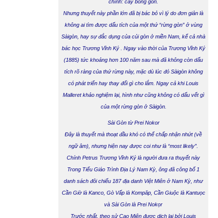
chính:
cây
bông
gòn.
Nhưng thuyết này phần lớn đã bị bác bỏ vì lý do đơn giản là
không ai tìm được dấu tích của một thứ “rừng gòn” ở vùng
Sàigòn, hay sự đắc dụng của củi gòn ở miền Nam, kể cả nhà
bác học Trương Vĩnh Ký . Ngay vào thời của Trương Vĩnh Ký
(1885) tức khoảng hơn 100 năm sau mà đã không còn dấu
tích rõ ràng của thứ rừng này, mặc dù lúc đó Sàigòn không
có phát triển hay thay đổi gì cho lắm. Ngay cả khi Louis
Malleret khảo nghiệm lại, hình như cũng không có dấu vết gì
của một rừng gòn ở Sàigòn.
Sài Gòn từ Prei Nokor
Đây là thuyết mà thoạt đầu khó có thể chấp nhận nhứt (về
ngữ âm), nhưng hiện nay được coi như là “most likely”.
Chính Petrus Trương Vĩnh Ký là người đưa ra thuyết này
Trong Tiểu Giáo Trình Địa Lý Nam Kỳ, ông đã công bố 1
danh sách đôi chiếu 187 địa danh Việt Miên ở Nam Kỳ, như
Cần Giờ là Kanco, Gò Vấp là Kompăp, Cần Giuộc là Kantuọc
và Sài Gòn là Prei Nokọr
Trước nhất, theo sử Cao Miên được dịch lại bởi Louis