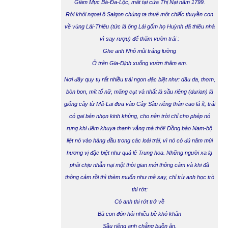
Giám Mục Bá-Đa-Lộc, mất tại cửa Thị Nại năm 1799.
Rời khỏi ngoại ô Saigon chúng ta thuê một chiếc thuyền con
về vùng
Lái-Thiêu
(tức là ông Lái gốm họ Huỳnh đã thiêu nhà
vì say rượu)
để thăm vườn trái :
Ghe anh Nhỏ mũi tráng lường
Ở trên Gia-Định xuống vườn thăm em.
Nơi đây quy tụ rất nhiều trái ngon đặc biệt như: dâu da, thơm,
bòn bon, mít tố nữ, măng cụt và nhất là sầu riêng (durian) là
giống cây từ Mã-Lai đưa vào Cây Sầu riêng thân cao lá ít, trái
có gai bén nhọn kinh khủng, cho nên trời chỉ cho phép nó
rụng khi đêm khuya thanh vắng mà thôi! Đồng bào Nam-bộ
liệt nó vào hàng đầu trong các loài trái, vì nó có đủ năm mùi
hương vị đặc biệt như quả lê Trung hoa. Những người xa lạ
phải chịu nhẫn nại một thời gian mới thông cảm và khi đã
thông cảm rồi thì thèm muốn như mê say, chỉ trừ anh học trò
thi rớt:
Có anh thi rớt trở về
Bà con đón hỏi nhiều bề khó khăn
Sầu riêng anh chẳng buồn ăn,