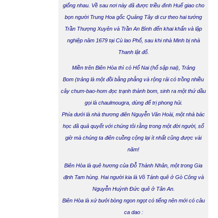
giống nhau. Về sau nơi này đã được triều đình Huế giao cho
bọn người Trung Hoa gốc Quảng Tây di cư theo hai tướng
Trần Thượng Xuyên và Trần An Bình đến khai khẩn và lập
nghiệp năm 1679 tại Cù lao Phố, sau khi nhà Minh bị nhà
Thanh lật đổ.
Miền trên Biên Hòa thì có
Hố Nai
(hố sập nai),
Trảng
Bom
(trảng là một đồi bằng phẳng và rộng rải có trồng nhiều
cây chum-bao-hom đọc trạnh thành bom, sinh ra một thứ dầu
gọi là chaulmougra, dùng để trị phong hủi.
Phía dưới là nhà thương
điên
Nguyễn Văn Hoài, một nhà bác
học đã quả quyết với chúng tôi rằng trong một đời người, số
giờ mà chúng ta
điên
cuồng cộng lại ít nhất cũng được vài
năm!
Biên Hòa
là quê hương của Đỗ Thành Nhân, một trong Gia
định Tam hùng. Hai người kia là Võ Tánh quê ở Gò Công và
Nguyễn Huỳnh Đức quê ở Tân An.
Biên Hòa là xứ bưởi bòng ngon ngọt có tiếng nên mới có câu
ca dao :