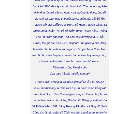
Theo Trương Vĩnh Ký thì Bà Chiểu là một trong 5 bà vợ của
ông Lãnh Binh đã xây cái cầu ông Lãnh. Theo phương pháp
kinh tế tự túc mà các cụ ngày xưa thường áp dụng, ông đã
lập ra 5 cái chợ, giao cho mỗi bà cai quản một cái: Bà Rịa
(Phước Lễ), Bà Chỉểu (Gia-Định), Bà Hom (Phước Lâm), Bà
Quẹo (phía Quán Tre) và Bà Điểm (phía Thụân Kiều). Riêng
chợ Bà Điểm gần làng Tân Thới quê hương của Cụ Đồ
Chiểu, tác giả Lục Vân Tiên, thi phẩm đầu giường của đồng
bào Nam bộ là nơi bán trầu ngon có tiếng ở Miền Nam. Món
trầu là đầu câu chuyện, cho nên bao nhiêu chuyện,hay dở gì
cũng do miếng trầu trao cho nhau mà sinh ra cả :
Trồng trầu trồng lộn dây tiêu
Con theo hát bội mẹ liều con hư!
Từ Bà Chiểu chúng ta trở lại Saigon để rẽ về
Phú Nhuận
,
qua
Cầu Kiệu
hay là
Cầu Xóm Kiệu
là nơi xưa kia trồng rất
nhiều hành kiệu.
Phú-Nhuận (giàu sang và thuần nhã)
là nơi
còn nhiều cổ tích như: Lăng Đô-đốc Võ Di Nguy, mất tại cửa
bể Thị Nại năm 1801. Lăng Trương Tấn Bửu và lăng Võ Quốc
Công tức là hậu quân Vũ Tính, nơi đây vua Gia-Long có cho