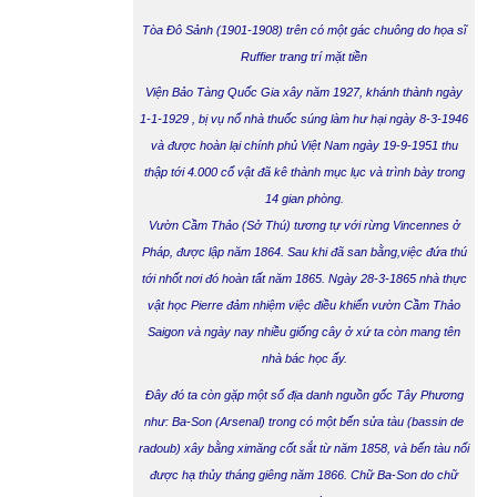
Tòa Đô Sảnh
(1901-1908) trên có một gác chuông do họa sĩ
Ruffier trang trí mặt tiền
Viện Bảo Tàng Quốc Gia
xây năm 1927, khánh thành ngày
1-1-1929 , bị vụ nổ nhà thuốc súng làm hư hại ngày 8-3-1946
và được hoàn lại chính phủ Việt Nam ngày 19-9-1951 thu
thập tới 4.000 cổ vật đã kê thành mục lục và trình bày trong
14 gian phòng.
Vườn Cầm Thảo
(Sở Thú) tương tự với rừng Vincennes ở
Pháp, được lập năm 1864. Sau khi đã san bằng,việc đứa thú
tới nhốt nơi đó hoàn tất năm 1865. Ngày 28-3-1865 nhà thực
vật học Pierre đảm nhiệm việc điều khiển vườn Cầm Thảo
Saigon và ngày nay nhiều giống cây ở xứ ta còn mang tên
nhà bác học ấy.
Đây đó ta còn gặp một số địa danh nguồn gốc Tây Phương
như:
Ba-Son
(Arsenal) trong có một bến sửa tàu (bassin de
radoub) xây bằng ximăng cốt sắt từ năm 1858, và bến tàu nổi
được hạ thủy tháng giêng năm 1866. Chữ Ba-Son do chữ