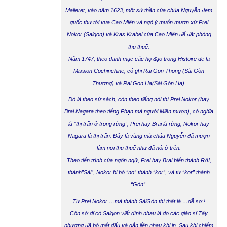
Malleret, vào năm 1623, một sứ thần của chúa Nguyễn đem
quốc thư tới vua Cao Miên và ngỏ ý muốn mượn xứ
Prei
Nokor
(Saigon) và Kras Krabei của Cao Miên để đặt phòng
thu thuế.
Năm 1747, theo danh mục các họ đạo trong Histoire de la
Mission Cochinchine, có ghi
Rai Gon Thong
(Sài Gòn
Thượng) và
Rai Gon Hạ
(Sài Gòn Hạ).
Đó là theo sử sách, còn theo tiếng nói thì
Prei Nokor
(hay
Brai Nagara theo tiếng Phạn mà người Miên mượn), có nghĩa
là “thị trấn ở trong rừng”, Prei hay Brai là rừng, Nokor hay
Nagara là thị trấn. Đây là vùng mà chúa Nguyễn đã mượn
làm nơi thu thuế như đã nói ở trên.
Theo tiến trình của ngôn ngữ, Prei hay Brai biến thành RAI,
thành”Sài”, Nokor bị bỏ “no” thành “kor”, và từ “kor” thành
“Gòn”.
Từ
Prei Nokor
…mà thành
SàiGòn
thì thật là …dễ sợ !
Còn sở dĩ có Saigon viết dính nhau là do các giáo sĩ Tây
phương đã bỏ mất dấu và gắn liền nhau khi in. Sau khi chiếm