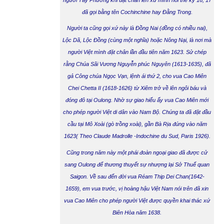
đã gọi bằng tên Cochinchine hay Đằng Trong.
Người ta cũng gọi xứ này là
Đồng Nai
(đồng có nhiều nai),
Lộc Dã, Lộc Đồng (cùng một nghĩa) hoặc Nông Nại, là nơi mà
người Việt mình đặt chân lần đầu tiên năm 1623. Sử chép
rằng Chúa Sãi Vương Nguyễn phúc Nguyên (1613-1635), đã
gả Công chúa Ngọc Vạn, lệnh ái thứ 2, cho vua Cao Miên
Chei Chetta II (1618-1626) từ Xiêm trở về lên ngôi báu và
đóng đô tại Oulong. Nhờ sự giao hiếu ấy vua Cao Miên mới
cho phép người Việt di dân vào Nam Bộ. Chúng ta đã đặt đầu
cầu tại Mô Xoài (gò trồng xoài), gần Bà Rịa đúng vào năm
1623( Theo Claude Madrolle -Indochine du Sud, Paris 1926).
Cũng trong năm này một phái đoàn ngoại giao đã được cử
sang Oulong để thương thuyết sự nhượng lại Sở Thuế quan
Saigon. Về sau đến đời vua Réam Thip Dei Chan(1642-
1659), em vua trước, vị hoàng hậu Việt Nam nói trên đã xin
vua Cao Miên cho phép người Việt được quyền khai thác xứ
Biên Hòa năm 1638.