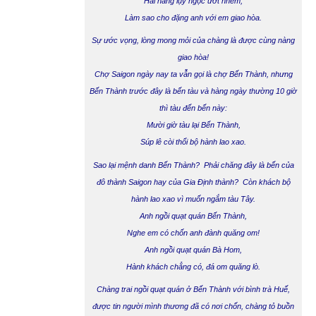
Hai hàng lụy ngọc ướt nhèm,
Làm sao cho đặng anh với em giao hòa
.
Sự ước vọng, lòng mong mỏi của chàng là được cùng nàng
giao hòa!
Chợ Saigon ngày nay ta vẫn gọi là chợ Bến Thành, nhưng
Bến Thành trước đây là bến tàu và hàng ngày thường 10 giờ
thì tàu đến bến này:
Mười giờ tàu lại Bến Thành,
Súp lê còi thổi bộ hành lao xao
.
Sao lại mệnh danh Bến Thành? Phải chăng đây là bến của
đô thành Saigon hay của Gia Định thành? Còn khách bộ
hành lao xao vì muốn ngắm tàu Tây.
Anh ngồi quạt quán Bến Thành,
Nghe em có chốn anh đành quăng om!
Anh ngồi quạt quán Bà Hom,
Hành khách chẳng có, đá om quăng lò.
Chàng trai ngồi quạt quán ở Bến Thành với bình trà Huế,
được tin người mình thương đã có nơi chốn, chàng tỏ buồn