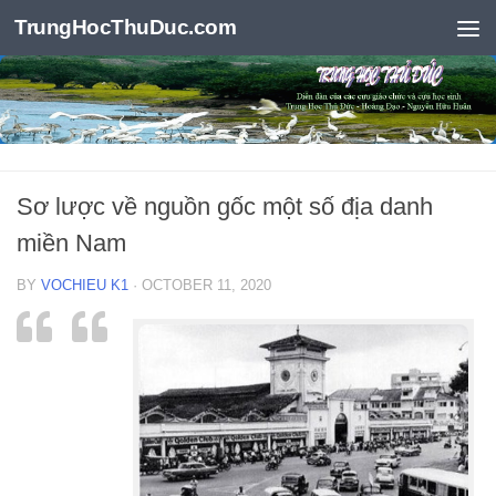
TrungHocThuDuc.com
Skip to content
Sơ lược về nguồn gốc một số địa danh
miền Nam
BY
VOCHIEU K1
·
OCTOBER 11, 2020