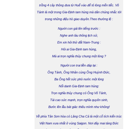
trồng 4 cây thông đưa từ Huế vào để tỏ lòng mến tiếc. Võ
Tánh là một trong Gia-Định tam hùng mà dân chúng nhắc tới
trong những điệu hò giao duyên.Theo thường lệ :
Người con gái lên tiếng trước :
Nghe anh làu thông lịch sử,
Em xin hỏi thử đất Nam-Trung :
Hỏi ai Gia-Định tam hùng,
Mà ai trọn nghĩa thủy chung một lòng ?
Người con trai liền đáp lại :
Ông Tánh, Ông Nhân cùng Ông Huỳnh Đức,
Ba Ông hết sức phò nước một lòng
Nổi danh Gia-Định tam hùng:
Trọn nghĩa thủy chung có Ông Võ Tánh,
Tài cao sức mạnh, trọn nghĩa quyên sinh,
Bước lên lầu bát giác thiêu mình như không!
Về phía Tân Sơn hòa có
Lăng Cha Cả
là một cổ tích kiến trúc
Việt Nam xưa nhất ở vùng Saigon. Nơi đây mai táng Đức