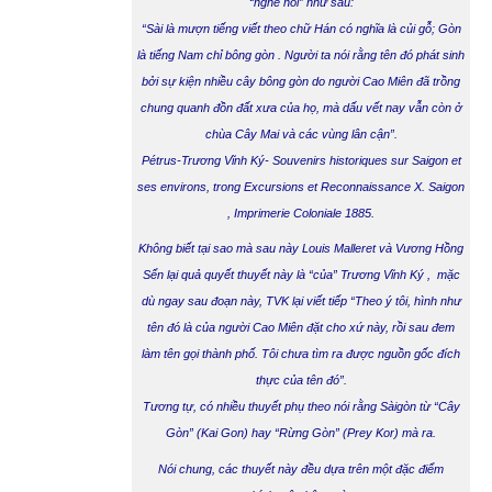
“nghe nói” như sau:
“Sài là mượn tiếng viết theo chữ Hán có nghĩa là củi gỗ; Gòn
là tiếng Nam chỉ
bông
gòn . Người ta nói rằng tên đó phát sinh
bởi sự kiện nhiều cây
bông
gòn do người Cao Miên đã trồng
chung quanh đồn đất xưa của họ, mà dấu vết nay vẫn còn ở
chùa Cây Mai và các vùng lân cận”.
Pétrus-Trương Vĩnh Ký- Souvenirs historiques sur Saigon et
ses environs, trong Excursions et Reconnaissance X. Saigon
, Imprimerie Coloniale 1885.
Không biết tại sao mà sau này Louis Malleret và Vương Hồng
Sển lại quả quyết thuyết này là “của” Trương Vĩnh Ký , mặc
dù ngay sau đoạn này, TVK lại viết tiếp “Theo ý tôi, hình như
tên đó là của người Cao Miên đặt cho xứ này, rồi sau đem
làm tên gọi thành phố. Tôi chưa tìm ra được nguồn gốc đích
thực của tên đó”.
Tương tự, có nhiều thuyết phụ theo nói rằng Sàigòn từ
“Cây
Gòn” (Kai Gon)
hay
“Rừng Gòn” (Prey Kor)
mà ra.
Nói chung, các thuyết này đều dựa trên một đặc điểm