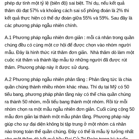
phép dự tính một tỷ lệ (biên độ) sai biệt. Thí dụ, nếu kết quả
thăm dò đạt 57% và khoảng cách sai số phỏng đoán là 2% thì
kết quả thực hiện có thể dự đoán giữa 55% và 59%. Sau đây là
các phương pháp ngẫu nhiên chính.
A.1 Phương pháp ngẫu nhiên đơn giản
: mỗi cá nhân trong quần
chúng đều có cùng một cơ hội để được chọn vào nhóm người
mẫu. Đây là hình thức rút thăm đơn giản. Nhà thăm dò làm một
cuộc rút thăm và thành lập mẫu từ những người đã được rút
thăm. Phương pháp này ít được sử dụng.
A.2
Phương pháp ngẫu nhiên phân tầng
: Phân tầng tức là chia
quần chúng thành nhiều nhóm khác nhau. Thí dụ tại Mỹ có 50
tiểu bang, phương pháp phân tầng này có thể chia quần chúng
ra thành 50 nhóm, mỗi tiểu bang thành một nhóm. Rồi từ mỗi
nhóm chọn ra một mẫu ngẫu nhiên đơn giản. Cuối cùng cộng 50
mẫu đơn giản lại thành một mẫu phân tầng. Phương pháp này
giúp cho sự đại diện không bị tập trung ở một nhóm cá nhân
nào trong toàn thể quần chúng. Đây có thể là mẫu lý tưởng nhất
cho một thăm dò kết quả bầu Đại Cử Tri Đoàn trong kỳ tuyển