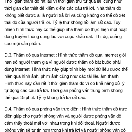
Thời gian thăm dò rất lâu vì thời gian thư từ qua lại cũng như
thời gian cần thiết để kiểm điểm các câu trả lời. Nhà thăm dò
không biết được ai là người trả lời và cũng không có thể dò xét
thái độ của người trả lời. Tỷ lệ thư không hồi âm rất cao. Tuy
nhiên hình thức này có thể giúp nhà thăm dò thực hiện một hoạt
động truyền thông cùng lúc với cuộc khảo sát. Thí dụ, quảng
cáo mội sản phẩm.
D.3. Thăm dò qua Internet
: Hình thức thăm dò qua Internet giới
hạn số người tham gia vì người được thăm dò bắt buộc phải
dùng Internet. Hình thức này giúp trình bày mọi dữ liệu được thể
hiện qua hình ảnh, phim ảnh cũng như các tài liệu âm thanh.
Hình thức này cần rất ít thời gian thăm dò vì có khả năng xử lý
tự động các câu trả lời. Thời gian phỏng vấn trung bình không
thể quá 15 phút. Tỷ lệ không trả lời rất cao.
D.4. Thăm dò qua phỏng vấn trực diện
: Hình thức thăm dò trực
diện giúp cho người phỏng vấn và người được phỏng vấn dễ
cảm thấy thoải mái với nhau trong khi đối thoại. Người được
phỏng vấn sẽ tự tin hơn trong khi trả lời và người phỏng vấn có