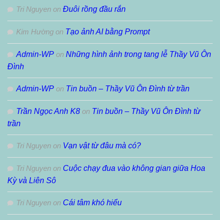
Tri Nguyen
on
Đuôi rồng đầu rắn
Kim Hường
on
Tạo ảnh AI bằng Prompt
Admin-WP
on
Những hình ảnh trong tang lễ Thầy Vũ Ôn
Đình
Admin-WP
on
Tin buồn – Thầy Vũ Ôn Đình từ trần
Trần Ngọc Anh K8
on
Tin buồn – Thầy Vũ Ôn Đình từ
trần
Tri Nguyen
on
Vạn vật từ đâu mà có?
Tri Nguyen
on
Cuộc chạy đua vào không gian giữa Hoa
Kỳ và Liên Sô
Tri Nguyen
on
Cái tâm khó hiểu