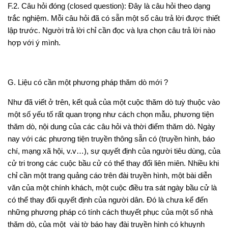
F.2. Câu hỏi đóng
(closed question): Đây là câu hỏi theo dạng
trắc nghiệm. Mỗi câu hỏi đã có sẵn một số câu trả lời được thiết
lập trước. Người trả lời chỉ cần đọc và lựa chọn câu trả lời nào
hợp với ý mình.
G. Liệu có cần một phương pháp thăm dò mới ?
Như đã viết ở trên, kết quả của một cuộc thăm dò tuỳ thuộc vào
một số yếu tố rất quan trọng như cách chọn mẫu, phương tiện
thăm dò, nội dung của các câu hỏi và thời điểm thăm dò. Ngày
nay với các phương tiện truyền thông sẵn có (truyền hình, báo
chí, mạng xã hội, v.v…), sự quyết định của người tiêu dùng, của
cử tri trong các cuộc bầu cử có thể thay đổi liên miên. Nhiều khi
chỉ cần một trang quảng cáo trên đài truyền hình, một bài diễn
văn của một chính khách, một cuộc điều tra sát ngày bầu cử là
có thể thay đổi quyết định của người dân. Đó là chưa kể đến
những phương pháp có tính cách thuyết phục của một số nhà
thăm dò, của một vài tờ báo hay đài truyền hình có khuynh