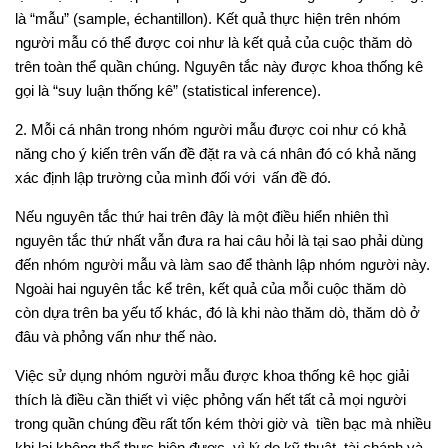
là “mẫu” (sample, échantillon). Kết quả thực hiện trên nhóm
người mẫu có thể được coi như là kết quả của cuộc thăm dò
trên toàn thể quần chúng. Nguyên tắc này được khoa thống kê
gọi là “suy luận thống kê” (statistical inference).
2.
Mỗi cá nhân trong nhóm người mẫu được coi như có khả
năng cho ý kiến trên vấn đề đặt ra và cá nhân đó có khả năng
xác định lập trường của mình đối với vấn đề đó.
Nếu nguyên tắc thứ hai trên đây là một điều hiển nhiên thì
nguyên tắc thứ nhất vẫn đưa ra hai câu hỏi là tại sao phải dùng
đến nhóm người mẫu và làm sao để thành lập nhóm người này.
Ngoài hai nguyên tắc kể trên, kết quả của mỗi cuộc thăm dò
còn dựa trên ba yếu tố khác, đó là khi nào thăm dò, thăm dò ở
đâu và phỏng vấn như thế nào.
Việc sử dụng nhóm người mẫu được khoa thống kê học giải
thích là điều cần thiết vì việc phỏng vấn hết tất cả mọi người
trong quần chúng đều rất tốn kém thời giờ và tiền bạc mà nhiều
khi lại không thể thực hiện được, vì lý do kỹ thuật, tài chánh và