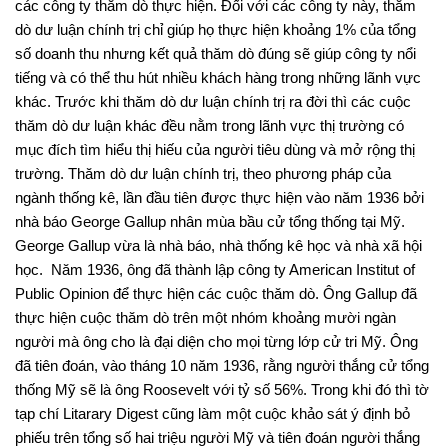
các công ty thăm dò thực hiện. Đối với các công ty này, thăm
dò dư luận chính trị chỉ giúp họ thực hiện khoảng 1% của tổng
số doanh thu nhưng kết quả thăm dò đúng sẽ giúp công ty nổi
tiếng và có thể thu hút nhiều khách hàng trong những lãnh vực
khác. Trước khi thăm dò dư luận chính trị ra đời thì các cuộc
thăm dò dư luận khác đều nằm trong lãnh vực thị trường có
mục đích tìm hiểu thị hiếu của người tiêu dùng và mở rộng thị
trường. Thăm dò dư luận chính trị, theo phương pháp của
ngành thống kê, lần đầu tiên được thực hiện vào năm 1936 bởi
nhà báo George Gallup nhân mùa bầu cử tổng thống tại Mỹ.
George Gallup vừa là nhà báo, nhà thống kê học và nhà xã hội
học. Năm 1936, ông đã thành lập công ty American Institut of
Public Opinion để thực hiện các cuộc thăm dò. Ông Gallup đã
thực hiện cuộc thăm dò trên một nhóm khoảng mười ngàn
người mà ông cho là đại diện cho mọi từng lớp cử tri Mỹ. Ông
đã tiên đoán, vào tháng 10 năm 1936, rằng người thắng cử tổng
thống Mỹ sẽ là ông Roosevelt với tỷ số 56%. Trong khi đó thì tờ
tạp chí Litarary Digest cũng làm một cuộc khảo sát ý định bỏ
phiếu trên tổng số hai triệu người Mỹ và tiên đoán người thắng