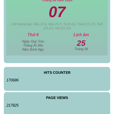
Tháng 08 năm 2026
07
Giờ hoàng đạo: Dần (3-5), Mão (5-7), Tỵ (9-11), Thân (15-17), Tuất
(19-21), Hợi (21-23)
Thứ 6
Lịch âm
25
Ngày Quý Sửu
Tháng Ất Mùi
Tháng 06
Năm Bính Ngọ
HITS COUNTER
170686
PAGE VIEWS
217825