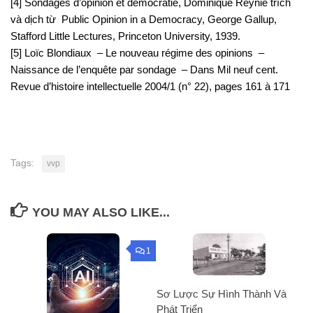
[4]
Sondages d’opinion et démocratie, Dominique Reynié trích
và dịch từ
Public Opinion in a Democracy
, George Gallup,
Stafford Little Lectures, Princeton University, 1939.
[5] Loïc Blondiaux – Le nouveau régime des opinions –
Naissance de l’enquête par sondage – Dans Mil neuf cent.
Revue d’histoire intellectuelle 2004/1 (n° 22), pages 161 à 171
Tags:
vvp
YOU MAY ALSO LIKE...
1
Sơ Lược Sự Hình Thành Và
Phát Triển