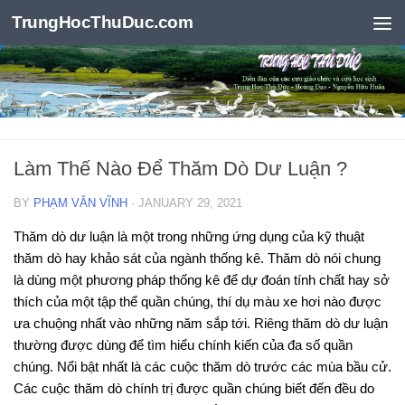
TrungHocThuDuc.com
Skip to content
Làm Thế Nào Để Thăm Dò Dư Luận ?
BY
PHẠM VĂN VĨNH
·
JANUARY 29, 2021
Thăm dò dư luận là một trong những ứng dụng của kỹ thuật
thăm dò hay khảo sát của ngành thống kê. Thăm dò nói chung
là dùng một phương pháp thống kê để dự đoán tính chất hay sở
thích của một tập thể quần chúng, thí dụ màu xe hơi nào được
ưa chuộng nhất vào những năm sắp tới. Riêng thăm dò dư luận
thường được dùng để tìm hiểu chính kiến của đa số quần
chúng. Nổi bật nhất là các cuộc thăm dò trước các mùa bầu cử.
Các cuộc thăm dò chính trị được quần chúng biết đến đều do