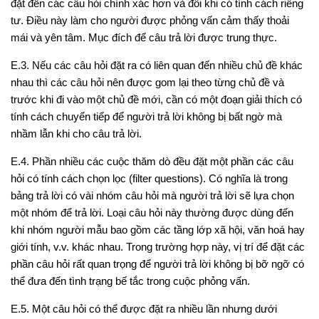
đặt đến các câu hỏi chính xác hơn và đôi khi có tính cách riêng
tư. Điều này làm cho người được phỏng vấn cảm thấy thoải
mái và yên tâm. Mục đích để câu trả lời được trung thực.
E.3.
Nếu các câu hỏi đặt ra có liên quan đến nhiều chủ đề khác
nhau thì các câu hỏi nên được gom lại theo từng chủ đề và
trước khi đi vào một chủ đề mới, cần có một đoạn giải thích có
tính cách chuyển tiếp để người trả lời không bị bất ngờ mà
nhầm lẫn khi cho câu trả lời.
E.4.
Phần nhiều các cuộc thăm dò đều đặt một phần các câu
hỏi có tính cách chọn lọc (filter questions). Có nghĩa là trong
bảng trả lời có vài nhóm câu hỏi mà người trả lời sẽ lựa chọn
một nhóm để trả lời. Loại câu hỏi này thường được dùng đến
khi nhóm người mẫu bao gồm các tầng lớp xã hội, văn hoá hay
giới tính, v.v. khác nhau. Trong trường hợp này, vị trí để đặt các
phần câu hỏi rất quan trọng để người trả lời không bị bỡ ngỡ có
thể đưa đến tình trạng bế tắc trong cuộc phỏng vấn.
E.5.
Một câu hỏi có thể được đặt ra nhiều lần nhưng dưới