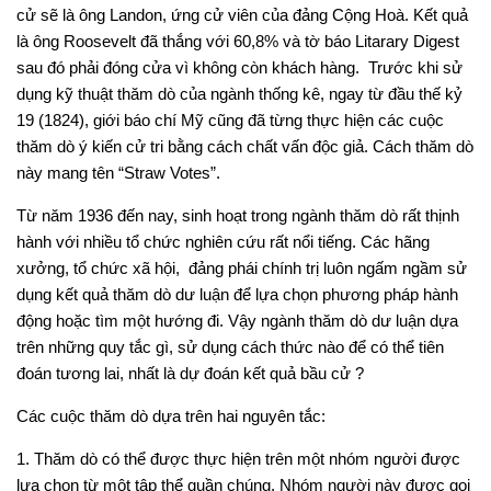
cử sẽ là ông Landon, ứng cử viên của đảng Cộng Hoà. Kết quả
là ông Roosevelt đã thắng với 60,8% và tờ báo Litarary Digest
sau đó phải đóng cửa vì không còn khách hàng. Trước khi sử
dụng kỹ thuật thăm dò của ngành thống kê, ngay từ đầu thế kỷ
19 (1824), giới báo chí Mỹ cũng đã từng thực hiện các cuộc
thăm dò ý kiến cử tri bằng cách chất vấn độc giả. Cách thăm dò
này mang tên “Straw Votes”.
Từ năm 1936 đến nay, sinh hoạt trong ngành thăm dò rất thịnh
hành với nhiều tổ chức nghiên cứu rất nổi tiếng. Các hãng
xưởng, tổ chức xã hội, đảng phái chính trị luôn ngấm ngầm sử
dụng kết quả thăm dò dư luận để lựa chọn phương pháp hành
động hoặc tìm một hướng đi. Vậy ngành thăm dò dư luận dựa
trên những quy tắc gì, sử dụng cách thức nào để có thể tiên
đoán tương lai, nhất là dự đoán kết quả bầu cử ?
Các cuộc thăm dò dựa trên hai nguyên tắc:
1.
Thăm dò có thể được thực hiện trên một nhóm người được
lựa chọn từ một tập thể quần chúng. Nhóm người này được gọi