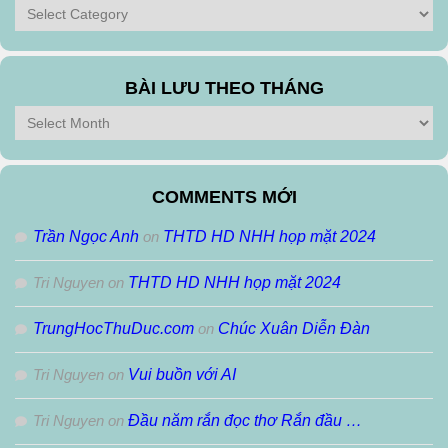
Tìm
theo
Thể
Loại
BÀI LƯU THEO THÁNG
Bài
Lưu
Theo
Tháng
COMMENTS MỚI
Trần Ngọc Anh
on
THTD HD NHH họp mặt 2024
Tri Nguyen
on
THTD HD NHH họp mặt 2024
TrungHocThuDuc.com
on
Chúc Xuân Diễn Đàn
Tri Nguyen
on
Vui buồn với AI
Tri Nguyen
on
Đầu năm rắn đọc thơ Rắn đầu …