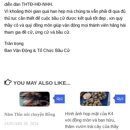
diễn đàn THTĐ-HĐ-NHH.
Vì khoảng thời gian quá hạn hẹp mà chúng ta vẫn phải đi qua đủ
thủ tục cần thiết để cuộc bầu cử được kết quả tốt đẹp , xin quý
thầy cô và quý đồng môn giúp vận động mọi thành viên hăng hái
tham gia đề cử, ứng cử và bầu cử.
Trân trọng
Ban Vận Động & Tổ Chức Bầu Cử
YOU MAY ALSO LIKE...
0
0
Hình ảnh họp mặt của K4
Năm Thìn nói chuyện Rồng
với đồng môn và bạn hữu,
JANUARY 28, 2024
thăm vườn trái cây của thầy