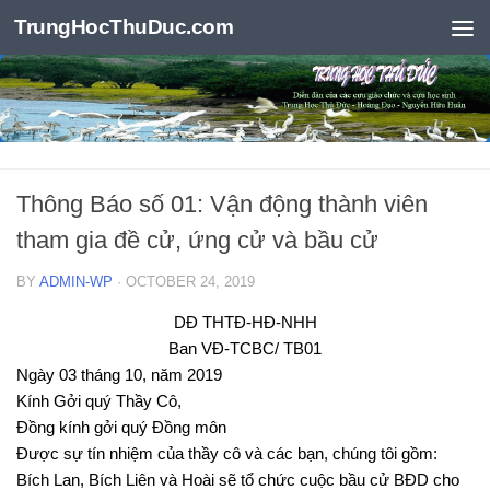
TrungHocThuDuc.com
Skip to content
Thông Báo số 01: Vận động thành viên
tham gia đề cử, ứng cử và bầu cử
BY
ADMIN-WP
·
OCTOBER 24, 2019
DĐ THTĐ-HĐ-NHH
Ban VĐ-TCBC/ TB01
Ngày 03 tháng 10, năm 2019
Kính Gởi quý Thầy Cô,
Đồng kính gởi quý Đồng môn
Được sự tín nhiệm của thầy cô và các bạn, chúng tôi gồm:
Bích Lan, Bích Liên và Hoài sẽ tổ chức cuộc bầu cử BĐD cho