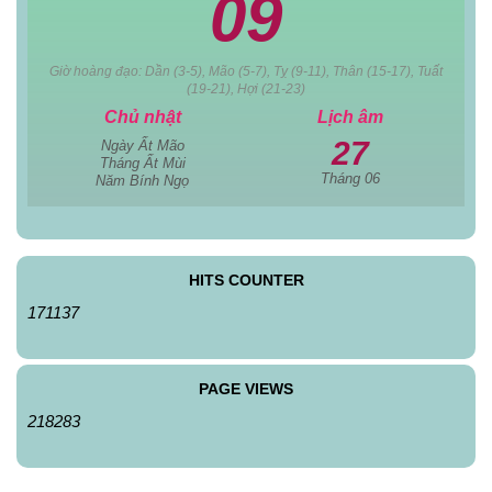
09
Giờ hoàng đạo: Dần (3-5), Mão (5-7), Tỵ (9-11), Thân (15-17), Tuất
(19-21), Hợi (21-23)
Chủ nhật
Lịch âm
27
Ngày Ất Mão
Tháng Ất Mùi
Tháng 06
Năm Bính Ngọ
HITS COUNTER
171137
PAGE VIEWS
218283