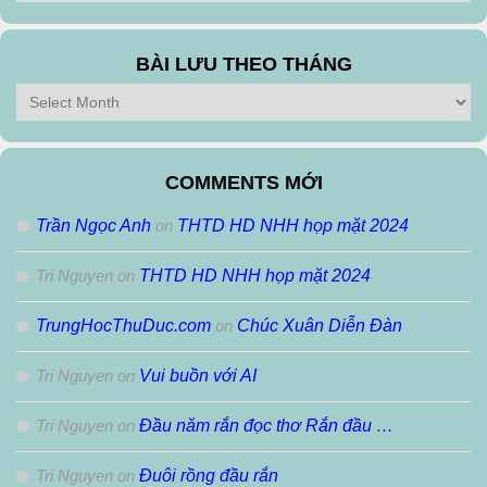
theo
Thể
Loại
BÀI LƯU THEO THÁNG
Bài
Lưu
Theo
Tháng
COMMENTS MỚI
Trần Ngọc Anh
on
THTD HD NHH họp mặt 2024
Tri Nguyen
on
THTD HD NHH họp mặt 2024
TrungHocThuDuc.com
on
Chúc Xuân Diễn Đàn
Tri Nguyen
on
Vui buồn với AI
Tri Nguyen
on
Đầu năm rắn đọc thơ Rắn đầu …
Tri Nguyen
on
Đuôi rồng đầu rắn