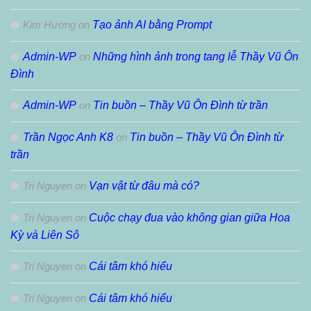
Kim Hường
on
Tạo ảnh AI bằng Prompt
Admin-WP
on
Những hình ảnh trong tang lễ Thầy Vũ Ôn
Đình
Admin-WP
on
Tin buồn – Thầy Vũ Ôn Đình từ trần
Trần Ngọc Anh K8
on
Tin buồn – Thầy Vũ Ôn Đình từ
trần
Tri Nguyen
on
Vạn vật từ đâu mà có?
Tri Nguyen
on
Cuộc chạy đua vào không gian giữa Hoa
Kỳ và Liên Sô
Tri Nguyen
on
Cái tâm khó hiểu
Tri Nguyen
on
Cái tâm khó hiểu